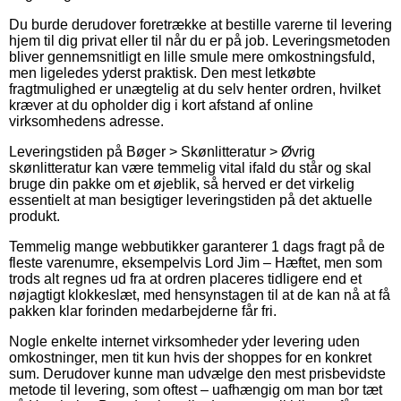
Du burde derudover foretrække at bestille varerne til levering
hjem til dig privat eller til når du er på job. Leveringsmetoden
bliver gennemsnitligt en lille smule mere omkostningsfuld,
men ligeledes yderst praktisk. Den mest letkøbte
fragtmulighed er unægtelig at du selv henter ordren, hvilket
kræver at du opholder dig i kort afstand af online
virksomhedens adresse.
Leveringstiden på Bøger > Skønlitteratur > Øvrig
skønlitteratur kan være temmelig vital ifald du står og skal
bruge din pakke om et øjeblik, så herved er det virkelig
essentielt at man besigtiger leveringstiden på det aktuelle
produkt.
Temmelig mange webbutikker garanterer 1 dags fragt på de
fleste varenumre, eksempelvis Lord Jim – Hæftet, men som
trods alt regnes ud fra at ordren placeres tidligere end et
nøjagtigt klokkeslæt, med hensynstagen til at de kan nå at få
pakken klar forinden medarbejderne får fri.
Nogle enkelte internet virksomheder yder levering uden
omkostninger, men tit kun hvis der shoppes for en konkret
sum. Derudover kunne man udvælge den mest prisbevidste
metode til levering, som oftest – uafhængig om man bor tæt