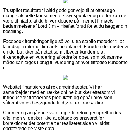
Trustpilot resulterer i altid gode genveje til at eftersøge
mange aktuelle konsumenters synspunkter og derfor kan det
være til hjælp, at du bliver klogere på internet firmaets
bedømmelser af Lord Jim – Hæftet forud for at du lægger din
bestilling.
Facebook frembringer lige så vel ultra stabile metoder til at
få indsigt i internet firmaets popularitet. Foruden det møder vi
en del butikker på nettet som tilbyder kunderne at
tilkendegive en vurdering af ordreforløbet, som på samme
måde kan tages i brug til vurdering af hvor tilfredse kunderne
er.
Websitet finansieres af reklameindtægter. Vi har
samarbejder med en række online butikker eftersom vi
introducerer firmaernes produkter, og opnår provision
såfremt vores besøgende fuldfører en transaktion.
Orientering angående varer og e-forretninger opretholdes
ofte, men vi ønsker ikke at påtage os ansvaret for
korrektioner der potentielt er realiseret siden vi sidst
opdaterede de viste data.