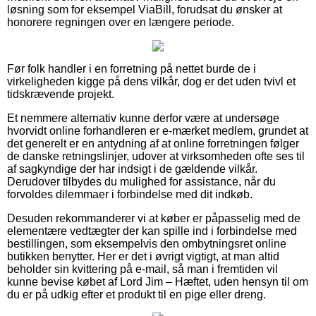
løsning som for eksempel ViaBill, forudsat du ønsker at
honorere regningen over en længere periode.
Før folk handler i en forretning på nettet burde de i
virkeligheden kigge på dens vilkår, dog er det uden tvivl et
tidskrævende projekt.
Et nemmere alternativ kunne derfor være at undersøge
hvorvidt online forhandleren er e-mærket medlem, grundet at
det generelt er en antydning af at online forretningen følger
de danske retningslinjer, udover at virksomheden ofte ses til
af sagkyndige der har indsigt i de gældende vilkår.
Derudover tilbydes du mulighed for assistance, når du
forvoldes dilemmaer i forbindelse med dit indkøb.
Desuden rekommanderer vi at køber er påpasselig med de
elementære vedtægter der kan spille ind i forbindelse med
bestillingen, som eksempelvis den ombytningsret online
butikken benytter. Her er det i øvrigt vigtigt, at man altid
beholder sin kvittering på e-mail, så man i fremtiden vil
kunne bevise købet af Lord Jim – Hæftet, uden hensyn til om
du er på udkig efter et produkt til en pige eller dreng.