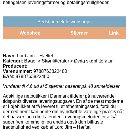
betingelser, leveringsformer og betalingsmuligheder.
Bedst anmeldte webshops
Webshop
Stjerner
Link
Navn:
Lord Jim – Hæftet
Kategori:
Bøger > Skønlitteratur > Øvrig skønlitteratur
Producent:
Varenummer:
9788763822480
EAN:
9788763822480
Vurderet til
4.6
ud af 5 stjerner baseret på
48
anmeldelser
Adskillige netbutikker i Danmark tildeler på nuværende
tidspunkt diverse leveringsudgaver. En af de mest moderne
er i øjeblikket at få leveret til et afhentningssted, fordi du
dermed nemt kan hente din nyindkøbte vare lige præcis når
det passer ind i din kalender. Leveringsmetoden er altså
super fremkommelig, og endda også den billigste
fragtmulighed ved køb af Lord Jim – Hæftet.