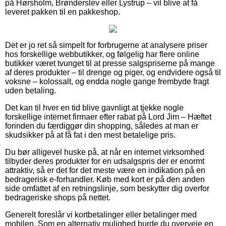
på Hørsholm, Brønderslev eller Lystrup – vil blive at få
leveret pakken til en pakkeshop.
Det er jo ret så simpelt for forbrugerne at analysere priser
hos forskellige webbutikker, og følgelig har flere online
butikker været tvunget til at presse salgspriserne på mange
af deres produkter – til drenge og piger, og endvidere også til
voksne – kolossalt, og endda nogle gange frembyde fragt
uden betaling.
Det kan til hver en tid blive gavnligt at tjekke nogle
forskellige internet firmaer efter rabat på Lord Jim – Hæftet
forinden du færdiggør din shopping, således at man er
skudsikker på at få fat i den mest betalelige pris.
Du bør alligevel huske på, at når en internet virksomhed
tilbyder deres produkter for en udsalgspris der er enormt
attraktiv, så er det for det meste være en indikation på en
bedragerisk e-forhandler. Køb med kort er på den anden
side omfattet af en retningslinje, som beskytter dig overfor
bedrageriske shops på nettet.
Generelt foreslår vi kortbetalinger eller betalinger med
mobilen. Som en alternativ mulighed burde du overveje en