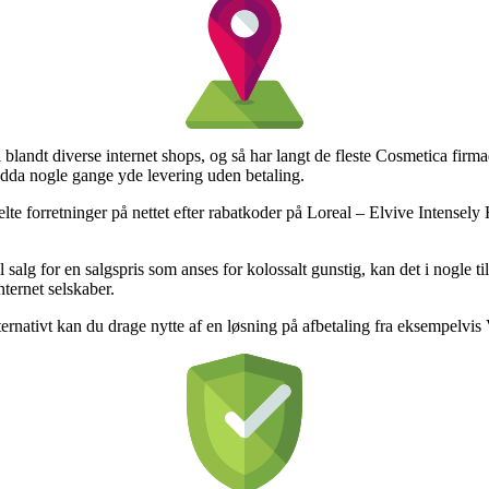
 blandt diverse internet shops, og så har langt de fleste Cosmetica firm
endda nogle gange yde levering uden betaling.
lte forretninger på nettet efter rabatkoder på Loreal – Elvive Intensel
 salg for en salgspris som anses for kolossalt gunstig, kan det i nogle 
nternet selskaber.
rnativt kan du drage nytte af en løsning på afbetaling fra eksempelvis ViaB