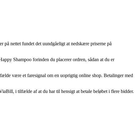
aer på nettet fundet det uundgåeligt at nedskære priserne på
y Happy Shampoo forinden du placerer ordren, sådan at du er
tilfælde være et faresignal om en uoprigtig online shop. Betalinger med
ill, i tilfælde af at du har til hensigt at betale beløbet i flere bidder.