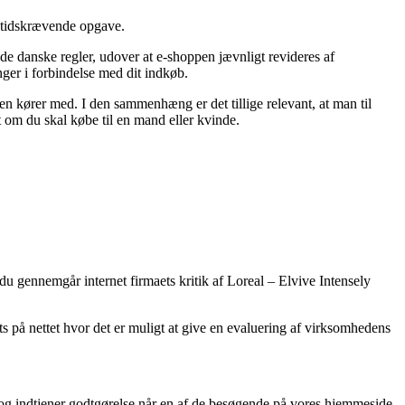
n tidskrævende opgave.
 de danske regler, udover at e-shoppen jævnligt revideres af
nger i forbindelse med dit indkøb.
dlen kører med. I den sammenhæng er det tillige relevant, at man til
 om du skal købe til en mand eller kvinde.
t du gennemgår internet firmaets kritik af Loreal – Elvive Intensely
s på nettet hvor det er muligt at give en evaluering af virksomhedens
 og indtjener godtgørelse når en af de besøgende på vores hjemmeside