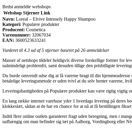
Bedst anmeldte webshops
Webshop
Stjerner
Link
Navn:
Loreal – Elvive Intensely Happy Shampoo
Kategori:
Populære produkter
Producent:
Cosmetica
Varenummer:
32067034
EAN:
3600523633241
Vurderet til
4.3
ud af 5 stjerner baseret på
26
anmeldelser
Masser af netshops tildeler heldigvis diverse forskellige former for lev
ualmindeligt problemfri, samt desuden tillige den prisbilligste leve
Du burde omvendt udse dig at få varerne bragt til din hjemmeadresse
betalelige leveringsmetode er uden tvivl at du selv henter varerne, hvil
Leveringshastigheden på Populære produkter kan være rigtig vigtig om
En lang række internet varehuse yder 1 hverdags levering på deres b
klokkeslæt, sådan at de har en chance for at nå at få bestillingen fik
Indtil flere online outlets garanterer fragt uden beregning, men i man
uafhængig om man befinder sig tæt på Aalborg, Vordingborg eller Nivå 