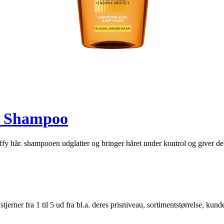
py Shampoo
fy hår. shampooen udglatter og bringer håret under kontrol og giver det b
er fra 1 til 5 ud fra bl.a. deres prisniveau, sortimentstørrelse, kunde