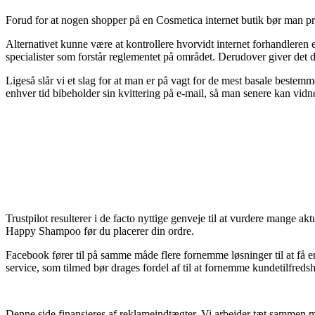
Forud for at nogen shopper på en Cosmetica internet butik bør man pr
Alternativet kunne være at kontrollere hvorvidt internet forhandleren 
specialister som forstår reglementet på området. Derudover giver det d
Ligeså slår vi et slag for at man er på vagt for de mest basale bestemm
enhver tid bibeholder sin kvittering på e-mail, så man senere kan vid
Trustpilot resulterer i de facto nyttige genveje til at vurdere mange ak
Happy Shampoo før du placerer din ordre.
Facebook fører til på samme måde flere fornemme løsninger til at få e
service, som tilmed bør drages fordel af til at fornemme kundetilfreds
Denne side finansieres af reklameindtægter. Vi arbejder tæt sammen m