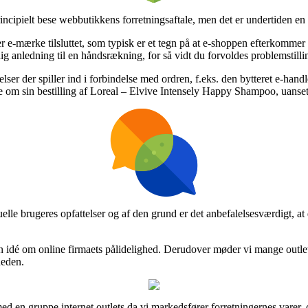
incipielt bese webbutikkens forretningsaftale, men det er undertiden e
er e-mærke tilsluttet, som typisk er et tegn på at e-shoppen efterkommer
ig anledning til en håndsrækning, for så vidt du forvoldes problemstilli
elser der spiller ind i forbindelse med ordren, f.eks. den bytteret e-han
ne om sin bestilling af Loreal – Elvive Intensely Happy Shampoo, uanset
tuelle brugeres opfattelser og af den grund er det anbefalelsesværdigt, a
n idé om online firmaets pålidelighed. Derudover møder vi mange outlet
heden.
ed en gruppe internet outlets da vi markedsfører forretningernes varer,