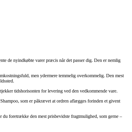
n hente de nyindkøbte varer præcis når det passer dig. Den er nemlig
ere omkostningsfuld, men ydermere temmelig overkommelig. Den mest
ldssted.
lttjekker tidshorisonten for levering ved den vedkommende vare.
 Shampoo, som er påkrævet at ordren aflægges forinden et givent
 bør du foretrække den mest prisbevidste fragtmulighed, som gerne –