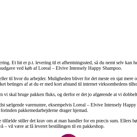
ering. Et hit er p.t. levering til et afhentningssted, så du nemt selv ka
ringsudgave ved køb af Loreal – Elvive Intensely Happy Shampoo.
 eller til hvor du arbejder. Muligheden bliver for det meste en sjat m
ket betinges af at du er med kort afstand til internet virksomhedens tilho
 vi skal bruge pakken fluks, og derfor er det jo afgørende at vi dobbe
edst sælgende varenumre, eksempelvis Loreal – Elvive Intensely Happy
set forinden pakkemedarbejderne drager hjemad.
ge tilfælde stiller det krav om at man handler for en præcis sum. Ellers
– vil være at få leveret bestillingen til en pakkeshop.