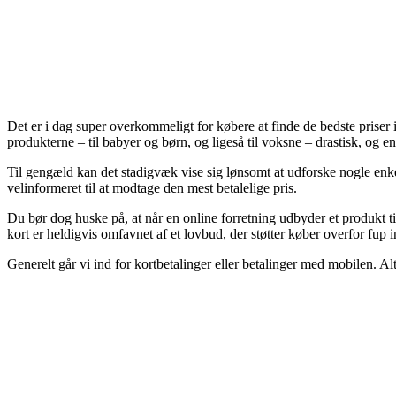
Det er i dag super overkommeligt for købere at finde de bedste priser i
produkterne – til babyer og børn, og ligeså til voksne – drastisk, og 
Til gengæld kan det stadigvæk vise sig lønsomt at udforske nogle enke
velinformeret til at modtage den mest betalelige pris.
Du bør dog huske på, at når en online forretning udbyder et produkt til
kort er heldigvis omfavnet af et lovbud, der støtter køber overfor fup i
Generelt går vi ind for kortbetalinger eller betalinger med mobilen. Alte