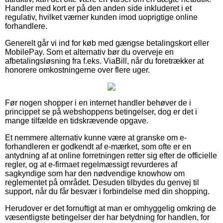
Handler med kort er på den anden side inkluderet i et
regulativ, hvilket værner kunden imod uoprigtige online
forhandlere.
Generelt går vi ind for køb med gængse betalingskort eller
MobilePay. Som et alternativ bør du overveje en
afbetalingsløsning fra f.eks. ViaBill, når du foretrækker at
honorere omkostningerne over flere uger.
Før nogen shopper i en internet handler behøver de i
princippet se på webshoppens betingelser, dog er det i
mange tilfælde en tidskrævende opgave.
Et nemmere alternativ kunne være at granske om e-
forhandleren er godkendt af e-mærket, som ofte er en
antydning af at online forretningen retter sig efter de officielle
regler, og at e-firmaet regelmæssigt revurderes af
sagkyndige som har den nødvendige knowhow om
reglementet på området. Desuden tilbydes du genvej til
support, når du får besvær i forbindelse med din shopping.
Herudover er det fornuftigt at man er omhyggelig omkring de
væsentligste betingelser der har betydning for handlen, for