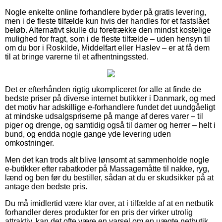
Nogle enkelte online forhandlere byder på gratis levering,
men i de fleste tilfælde kun hvis der handles for et fastslået
beløb. Alternativt skulle du foretrække den mindst kostelige
mulighed for fragt, som i de fleste tilfælde – uden hensyn til
om du bor i Roskilde, Middelfart eller Haslev – er at få dem
til at bringe varerne til et afhentningssted.
Det er efterhånden rigtig ukompliceret for alle at finde de
bedste priser på diverse internet butikker i Danmark, og med
det motiv har adskillige e-forhandlere fundet det uundgåeligt
at mindske udsalgspriserne på mange af deres varer – til
piger og drenge, og samtidig også til damer og herrer – helt i
bund, og endda nogle gange yde levering uden
omkostninger.
Men det kan trods alt blive lønsomt at sammenholde nogle
e-butikker efter rabatkoder på Massagemåtte til nakke, ryg,
lænd og ben før du bestiller, sådan at du er skudsikker på at
antage den bedste pris.
Du må imidlertid være klar over, at i tilfælde af at en netbutik
forhandler deres produkter for en pris der virker utrolig
attraktiv, kan det ofte være en varsel om en uægte netbutik.