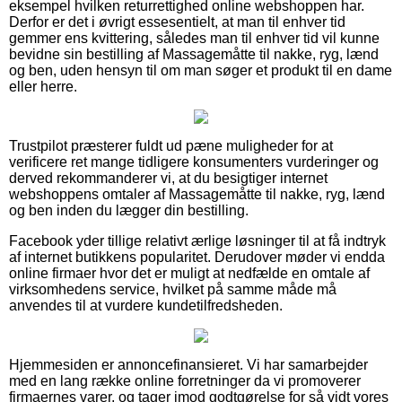
eksempel hvilken returrettighed online webshoppen har.
Derfor er det i øvrigt essesentielt, at man til enhver tid
gemmer ens kvittering, således man til enhver tid vil kunne
bevidne sin bestilling af Massagemåtte til nakke, ryg, lænd
og ben, uden hensyn til om man søger et produkt til en dame
eller herre.
Trustpilot præsterer fuldt ud pæne muligheder for at
verificere ret mange tidligere konsumenters vurderinger og
derved rekommanderer vi, at du besigtiger internet
webshoppens omtaler af Massagemåtte til nakke, ryg, lænd
og ben inden du lægger din bestilling.
Facebook yder tillige relativt ærlige løsninger til at få indtryk
af internet butikkens popularitet. Derudover møder vi endda
online firmaer hvor det er muligt at nedfælde en omtale af
virksomhedens service, hvilket på samme måde må
anvendes til at vurdere kundetilfredsheden.
Hjemmesiden er annoncefinansieret. Vi har samarbejder
med en lang række online forretninger da vi promoverer
firmaernes varer, og tager imod godtgørelse for så vidt vores