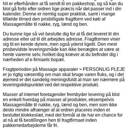
hit er efterhånden at få sendt til en pakkeshop, og så kan du
blot gå forbi efter ordren lige præcis når det passer ind i din
kalender. Denne er nemlig super praktisk, samt i mange
tilfælde tilmed den prisbilligste fragtform ved køb af
Massagemåtte til nakke, ryg, lænd og ben.
Du kunne lige så vel beslutte dig for at få det leveret til din
adresse eller ud til dit arbejdes adresse. Fragtformen viser
sig tit en kende dyrere, men også yderst ligetil. Den mest
prisbevidste leveringsmåde kan ikke benægtes at være at
hente varerne selv, hvilket dog kræver at du befinder dig i
nærheden af e-firmaets bopæl.
Fragtperioden på Massage apparater > PERSONLIG PLEJE
er jo rigtig væsentlig om man skal bruge varen fluks, og i det
øjemed er det sandelig meningsfuldt at man ser nærmere på
leveringstidspunktet ved det respektive produkt.
Masser af internet foretagender frembyder levering på blot
en enkelt hverdag på masser af produkter, eksempelvis
Massagemåtte til nakke, ryg, lænd og ben, men som ikke
desto mindre afhænger af at ordren placeres inden et
besluttet klokkeslæt, med det formål at de har en chance for
at nå at få bestillingen hen til fragtfirmaet inden
pakkemedarbejderne får fri.