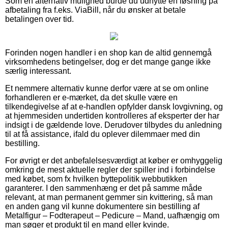
Som en alternativ mulighed burde du udnytte en løsning på
afbetaling fra f.eks. ViaBill, når du ønsker at betale
betalingen over tid.
Forinden nogen handler i en shop kan de altid gennemgå
virksomhedens betingelser, dog er det mange gange ikke
særlig interessant.
Et nemmere alternativ kunne derfor være at se om online
forhandleren er e-mærket, da det skulle være en
tilkendegivelse af at e-handlen opfylder dansk lovgivning, og
at hjemmesiden undertiden kontrolleres af eksperter der har
indsigt i de gældende love. Derudover tilbydes du anledning
til at få assistance, ifald du oplever dilemmaer med din
bestilling.
For øvrigt er det anbefalelsesværdigt at køber er omhyggelig
omkring de mest aktuelle regler der spiller ind i forbindelse
med købet, som fx hvilken byttepolitik webbutikken
garanterer. I den sammenhæng er det på samme måde
relevant, at man permanent gemmer sin kvittering, så man
en anden gang vil kunne dokumentere sin bestilling af
Metalfigur – Fodterapeut – Pedicure – Mand, uafhængig om
man søger et produkt til en mand eller kvinde.