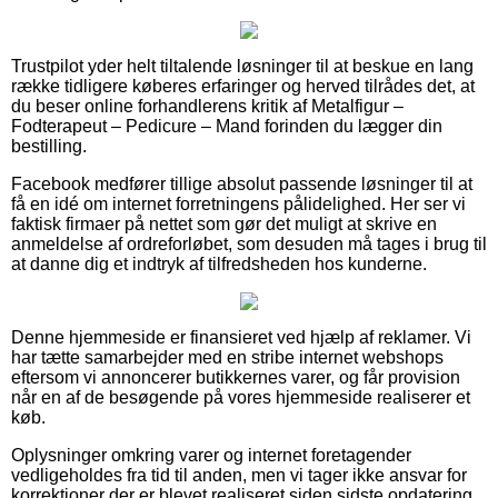
Trustpilot yder helt tiltalende løsninger til at beskue en lang
række tidligere køberes erfaringer og herved tilrådes det, at
du beser online forhandlerens kritik af Metalfigur –
Fodterapeut – Pedicure – Mand forinden du lægger din
bestilling.
Facebook medfører tillige absolut passende løsninger til at
få en idé om internet forretningens pålidelighed. Her ser vi
faktisk firmaer på nettet som gør det muligt at skrive en
anmeldelse af ordreforløbet, som desuden må tages i brug til
at danne dig et indtryk af tilfredsheden hos kunderne.
Denne hjemmeside er finansieret ved hjælp af reklamer. Vi
har tætte samarbejder med en stribe internet webshops
eftersom vi annoncerer butikkernes varer, og får provision
når en af de besøgende på vores hjemmeside realiserer et
køb.
Oplysninger omkring varer og internet foretagender
vedligeholdes fra tid til anden, men vi tager ikke ansvar for
korrektioner der er blevet realiseret siden sidste opdatering