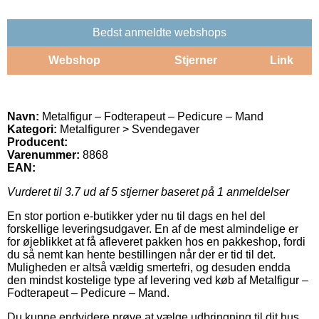
Bedst anmeldte webshops
Webshop
Stjerner
Link
Navn:
Metalfigur – Fodterapeut – Pedicure – Mand
Kategori:
Metalfigurer > Svendegaver
Producent:
Varenummer:
8868
EAN:
Vurderet til
3.7
ud af 5 stjerner baseret på
1
anmeldelser
En stor portion e-butikker yder nu til dags en hel del
forskellige leveringsudgaver. En af de mest almindelige er
for øjeblikket at få afleveret pakken hos en pakkeshop, fordi
du så nemt kan hente bestillingen når der er tid til det.
Muligheden er altså vældig smertefri, og desuden endda
den mindst kostelige type af levering ved køb af Metalfigur –
Fodterapeut – Pedicure – Mand.
Du kunne endvidere prøve at vælge udbringning til dit hus