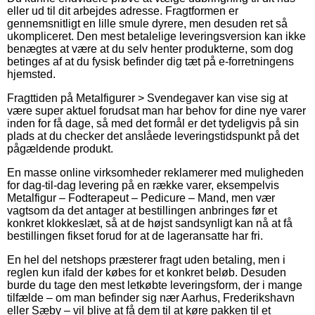
eller ud til dit arbejdes adresse. Fragtformen er
gennemsnitligt en lille smule dyrere, men desuden ret så
ukompliceret. Den mest betalelige leveringsversion kan ikke
benægtes at være at du selv henter produkterne, som dog
betinges af at du fysisk befinder dig tæt på e-forretningens
hjemsted.
Fragttiden på Metalfigurer > Svendegaver kan vise sig at
være super aktuel forudsat man har behov for dine nye varer
inden for få dage, så med det formål er det tydeligvis på sin
plads at du checker det anslåede leveringstidspunkt på det
pågældende produkt.
En masse online virksomheder reklamerer med muligheden
for dag-til-dag levering på en række varer, eksempelvis
Metalfigur – Fodterapeut – Pedicure – Mand, men vær
vagtsom da det antager at bestillingen anbringes før et
konkret klokkeslæt, så at de højst sandsynligt kan nå at få
bestillingen fikset forud for at de lageransatte har fri.
En hel del netshops præsterer fragt uden betaling, men i
reglen kun ifald der købes for et konkret beløb. Desuden
burde du tage den mest letkøbte leveringsform, der i mange
tilfælde – om man befinder sig nær Aarhus, Frederikshavn
eller Sæby – vil blive at få dem til at køre pakken til et