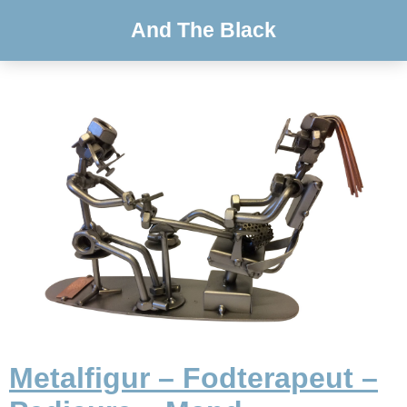
And The Black
Metalfigur – Fodterapeut –