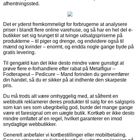
afhentningssted.
Det er yderst fremkommeligt for forbrugerne at analysere
priser i blandt flere online varehuse, og så har en hel del e-
butikker set sig tvunget til at tvinge udsalgspriserne på
produkterne – til piger og drenge, og endvidere også til
mænd og kvinder – enormt, og endda nogle gange byde på
gratis levering.
Til gengæld kan det ikke desto mindre være gunstigt at
prøve flere e-forhandlere efter rabat på Metalfigur –
Fodterapeut – Pedicure – Mand forinden du gennemfører
din handel, så du er sikker på at indhente den skarpeste
pris.
Du må trods alt være omhyggelig med, at såfremt en
webbutik reklamerer deres produkter til salg for en salgspris
som kan ses som ubegribelig god, burde det mange gange
være et faresignal om en uægte butik. Kortkøb er ikke desto
mindre omfattet af en regel, hvilket garanterer en imod
snydagtige webbutikker.
Generelt anbefaler vi kortbestillinger eller mobilbetaling.