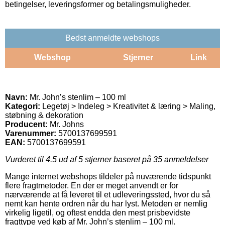
betingelser, leveringsformer og betalingsmuligheder.
Bedst anmeldte webshops
Webshop
Stjerner
Link
Navn:
Mr. John’s stenlim – 100 ml
Kategori:
Legetøj > Indeleg > Kreativitet & læring > Maling,
støbning & dekoration
Producent:
Mr. Johns
Varenummer:
5700137699591
EAN:
5700137699591
Vurderet til
4.5
ud af 5 stjerner baseret på
35
anmeldelser
Mange internet webshops tildeler på nuværende tidspunkt
flere fragtmetoder. En der er meget anvendt er for
nærværende at få leveret til et udleveringssted, hvor du så
nemt kan hente ordren når du har lyst. Metoden er nemlig
virkelig ligetil, og oftest endda den mest prisbevidste
fragttype ved køb af Mr. John’s stenlim – 100 ml.