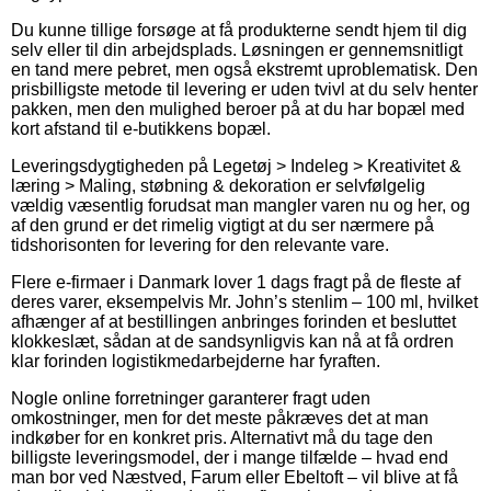
Du kunne tillige forsøge at få produkterne sendt hjem til dig
selv eller til din arbejdsplads. Løsningen er gennemsnitligt
en tand mere pebret, men også ekstremt uproblematisk. Den
prisbilligste metode til levering er uden tvivl at du selv henter
pakken, men den mulighed beroer på at du har bopæl med
kort afstand til e-butikkens bopæl.
Leveringsdygtigheden på Legetøj > Indeleg > Kreativitet &
læring > Maling, støbning & dekoration er selvfølgelig
vældig væsentlig forudsat man mangler varen nu og her, og
af den grund er det rimelig vigtigt at du ser nærmere på
tidshorisonten for levering for den relevante vare.
Flere e-firmaer i Danmark lover 1 dags fragt på de fleste af
deres varer, eksempelvis Mr. John’s stenlim – 100 ml, hvilket
afhænger af at bestillingen anbringes forinden et besluttet
klokkeslæt, sådan at de sandsynligvis kan nå at få ordren
klar forinden logistikmedarbejderne har fyraften.
Nogle online forretninger garanterer fragt uden
omkostninger, men for det meste påkræves det at man
indkøber for en konkret pris. Alternativt må du tage den
billigste leveringsmodel, der i mange tilfælde – hvad end
man bor ved Næstved, Farum eller Ebeltoft – vil blive at få