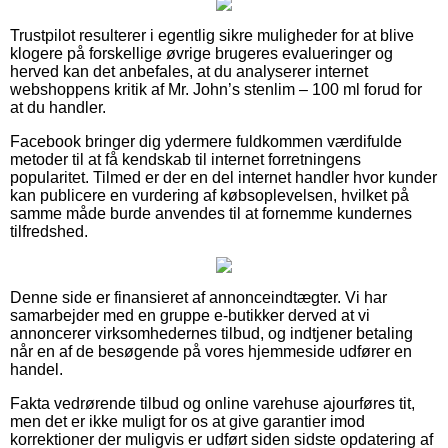
Trustpilot resulterer i egentlig sikre muligheder for at blive
klogere på forskellige øvrige brugeres evalueringer og
herved kan det anbefales, at du analyserer internet
webshoppens kritik af Mr. John’s stenlim – 100 ml forud for
at du handler.
Facebook bringer dig ydermere fuldkommen værdifulde
metoder til at få kendskab til internet forretningens
popularitet. Tilmed er der en del internet handler hvor kunder
kan publicere en vurdering af købsoplevelsen, hvilket på
samme måde burde anvendes til at fornemme kundernes
tilfredshed.
Denne side er finansieret af annonceindtægter. Vi har
samarbejder med en gruppe e-butikker derved at vi
annoncerer virksomhedernes tilbud, og indtjener betaling
når en af de besøgende på vores hjemmeside udfører en
handel.
Fakta vedrørende tilbud og online varehuse ajourføres tit,
men det er ikke muligt for os at give garantier imod
korrektioner der muligvis er udført siden sidste opdatering af