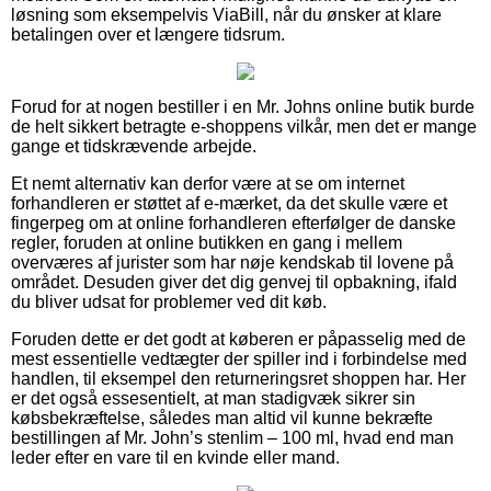
løsning som eksempelvis ViaBill, når du ønsker at klare
betalingen over et længere tidsrum.
Forud for at nogen bestiller i en Mr. Johns online butik burde
de helt sikkert betragte e-shoppens vilkår, men det er mange
gange et tidskrævende arbejde.
Et nemt alternativ kan derfor være at se om internet
forhandleren er støttet af e-mærket, da det skulle være et
fingerpeg om at online forhandleren efterfølger de danske
regler, foruden at online butikken en gang i mellem
overværes af jurister som har nøje kendskab til lovene på
området. Desuden giver det dig genvej til opbakning, ifald
du bliver udsat for problemer ved dit køb.
Foruden dette er det godt at køberen er påpasselig med de
mest essentielle vedtægter der spiller ind i forbindelse med
handlen, til eksempel den returneringsret shoppen har. Her
er det også essesentielt, at man stadigvæk sikrer sin
købsbekræftelse, således man altid vil kunne bekræfte
bestillingen af Mr. John’s stenlim – 100 ml, hvad end man
leder efter en vare til en kvinde eller mand.