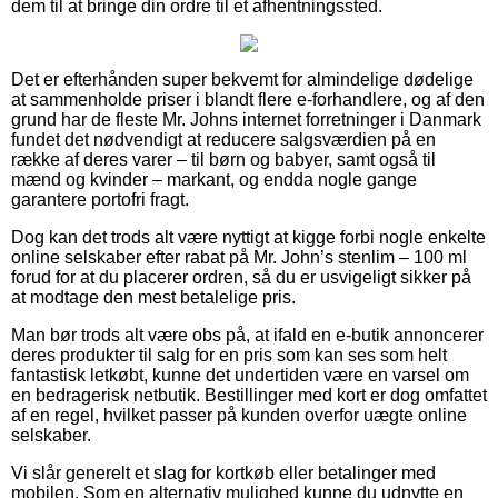
dem til at bringe din ordre til et afhentningssted.
Det er efterhånden super bekvemt for almindelige dødelige
at sammenholde priser i blandt flere e-forhandlere, og af den
grund har de fleste Mr. Johns internet forretninger i Danmark
fundet det nødvendigt at reducere salgsværdien på en
række af deres varer – til børn og babyer, samt også til
mænd og kvinder – markant, og endda nogle gange
garantere portofri fragt.
Dog kan det trods alt være nyttigt at kigge forbi nogle enkelte
online selskaber efter rabat på Mr. John’s stenlim – 100 ml
forud for at du placerer ordren, så du er usvigeligt sikker på
at modtage den mest betalelige pris.
Man bør trods alt være obs på, at ifald en e-butik annoncerer
deres produkter til salg for en pris som kan ses som helt
fantastisk letkøbt, kunne det undertiden være en varsel om
en bedragerisk netbutik. Bestillinger med kort er dog omfattet
af en regel, hvilket passer på kunden overfor uægte online
selskaber.
Vi slår generelt et slag for kortkøb eller betalinger med
mobilen. Som en alternativ mulighed kunne du udnytte en