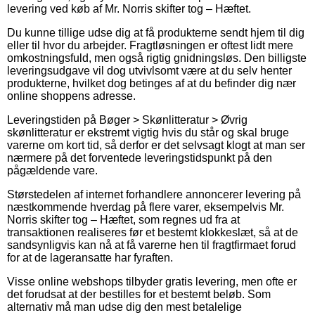
levering ved køb af Mr. Norris skifter tog – Hæftet.
Du kunne tillige udse dig at få produkterne sendt hjem til dig
eller til hvor du arbejder. Fragtløsningen er oftest lidt mere
omkostningsfuld, men også rigtig gnidningsløs. Den billigste
leveringsudgave vil dog utvivlsomt være at du selv henter
produkterne, hvilket dog betinges af at du befinder dig nær
online shoppens adresse.
Leveringstiden på Bøger > Skønlitteratur > Øvrig
skønlitteratur er ekstremt vigtig hvis du står og skal bruge
varerne om kort tid, så derfor er det selvsagt klogt at man ser
nærmere på det forventede leveringstidspunkt på den
pågældende vare.
Størstedelen af internet forhandlere annoncerer levering på
næstkommende hverdag på flere varer, eksempelvis Mr.
Norris skifter tog – Hæftet, som regnes ud fra at
transaktionen realiseres før et bestemt klokkeslæt, så at de
sandsynligvis kan nå at få varerne hen til fragtfirmaet forud
for at de lageransatte har fyraften.
Visse online webshops tilbyder gratis levering, men ofte er
det forudsat at der bestilles for et bestemt beløb. Som
alternativ må man udse dig den mest betalelige