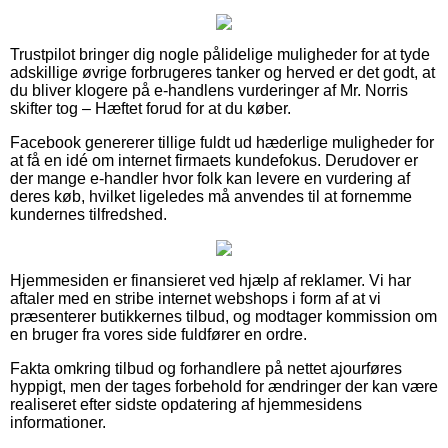
Trustpilot bringer dig nogle pålidelige muligheder for at tyde
adskillige øvrige forbrugeres tanker og herved er det godt, at
du bliver klogere på e-handlens vurderinger af Mr. Norris
skifter tog – Hæftet forud for at du køber.
Facebook genererer tillige fuldt ud hæderlige muligheder for
at få en idé om internet firmaets kundefokus. Derudover er
der mange e-handler hvor folk kan levere en vurdering af
deres køb, hvilket ligeledes må anvendes til at fornemme
kundernes tilfredshed.
Hjemmesiden er finansieret ved hjælp af reklamer. Vi har
aftaler med en stribe internet webshops i form af at vi
præsenterer butikkernes tilbud, og modtager kommission om
en bruger fra vores side fuldfører en ordre.
Fakta omkring tilbud og forhandlere på nettet ajourføres
hyppigt, men der tages forbehold for ændringer der kan være
realiseret efter sidste opdatering af hjemmesidens
informationer.