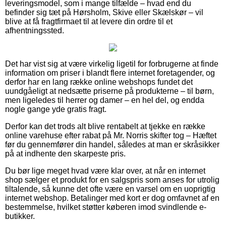
leveringsmodel, som i mange tilfælde – hvad end du
befinder sig tæt på Hørsholm, Skive eller Skælskør – vil
blive at få fragtfirmaet til at levere din ordre til et
afhentningssted.
Det har vist sig at være virkelig ligetil for forbrugerne at finde
information om priser i blandt flere internet foretagender, og
derfor har en lang række online webshops fundet det
uundgåeligt at nedsætte priserne på produkterne – til børn,
men ligeledes til herrer og damer – en hel del, og endda
nogle gange yde gratis fragt.
Derfor kan det trods alt blive rentabelt at tjekke en række
online varehuse efter rabat på Mr. Norris skifter tog – Hæftet
før du gennemfører din handel, således at man er skråsikker
på at indhente den skarpeste pris.
Du bør lige meget hvad være klar over, at når en internet
shop sælger et produkt for en salgspris som anses for utrolig
tiltalende, så kunne det ofte være en varsel om en uoprigtig
internet webshop. Betalinger med kort er dog omfavnet af en
bestemmelse, hvilket støtter køberen imod svindlende e-
butikker.