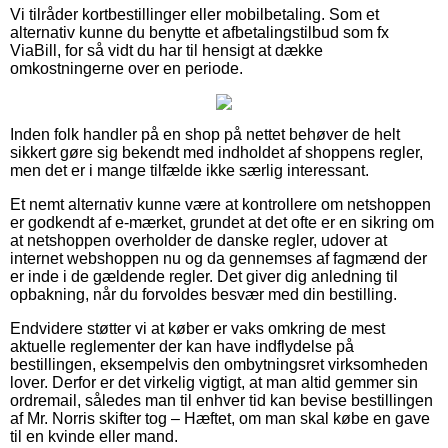
Vi tilråder kortbestillinger eller mobilbetaling. Som et
alternativ kunne du benytte et afbetalingstilbud som fx
ViaBill, for så vidt du har til hensigt at dække
omkostningerne over en periode.
Inden folk handler på en shop på nettet behøver de helt
sikkert gøre sig bekendt med indholdet af shoppens regler,
men det er i mange tilfælde ikke særlig interessant.
Et nemt alternativ kunne være at kontrollere om netshoppen
er godkendt af e-mærket, grundet at det ofte er en sikring om
at netshoppen overholder de danske regler, udover at
internet webshoppen nu og da gennemses af fagmænd der
er inde i de gældende regler. Det giver dig anledning til
opbakning, når du forvoldes besvær med din bestilling.
Endvidere støtter vi at køber er vaks omkring de mest
aktuelle reglementer der kan have indflydelse på
bestillingen, eksempelvis den ombytningsret virksomheden
lover. Derfor er det virkelig vigtigt, at man altid gemmer sin
ordremail, således man til enhver tid kan bevise bestillingen
af Mr. Norris skifter tog – Hæftet, om man skal købe en gave
til en kvinde eller mand.