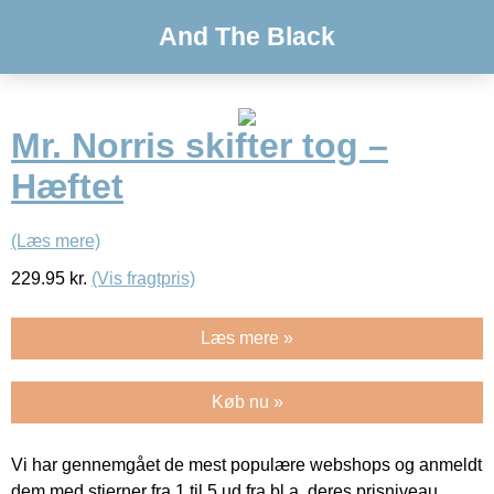
And The Black
Mr. Norris skifter tog –
Hæftet
(Læs mere)
229.95
kr.
(Vis fragtpris)
Læs mere »
Køb nu »
Vi har gennemgået de mest populære webshops og anmeldt
dem med stjerner fra 1 til 5 ud fra bl.a. deres prisniveau,