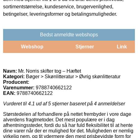
sortimentstørrelse, kundeservice, brugervenlighed,
betingelser, leveringsformer og betalingsmuligheder.
Bedst anmeldte webshops
Webshop
Stjerner
Link
Navn:
Mr. Norris skifter tog – Hæftet
Kategori:
Bøger > Skønlitteratur > Øvrig skønlitteratur
Producent:
Varenummer:
9788740662122
EAN:
9788740662122
Vurderet til
4.1
ud af 5 stjerner baseret på
4
anmeldelser
Størstedelen af forhandlere på nettet frembyder i vore dage
alverdens fragtmetoder. Det mest populære er i dag
afhentningssteder, fordi du så har fuld fleksibilitet til at hente
dine varer når der er mulighed for det. Muligheden er nemlig
virkelig nem, og tit ydermere den mest prisbevidste form for