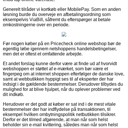
Generelt tilråder vi kortkøb eller MobilePay. Som en anden
løsning burde du overveje en afbetalingsordning som
eksempelvis ViaBill, såfremt du efterspørger at betale
omkostningerne over en periode.
Før nogen køber på en Pricecheck online webshop bør de
egentlig løbe igennem netshoppens handelsbetingelser,
men det er oftest et omfattende arbejde.
Et andet forslag kunne derfor være at finde ud af hvorvidt
webshoppen er støttet af e-mærket, som bør være et
fingerpeg om at internet shoppen efterfølger de danske love,
samt at webbutikken hyppigt ses til af eksperter der har
indsigt i de gældende bestemmelser. Derudover tilbydes du
mulighed for at blive hjulpet, når du oplever problemer ved
dit indkøb.
Herudover er det godt at køber er sat ind i de mest vitale
bestemmelser der har indflydelse på transaktionen, til
eksempel hvilken ombytningspolitik netbutikken tilsikrer.
Derfor er det tilmed afgørende, at man når som helst
beholder sin e-mail kvittering, således man når som helst