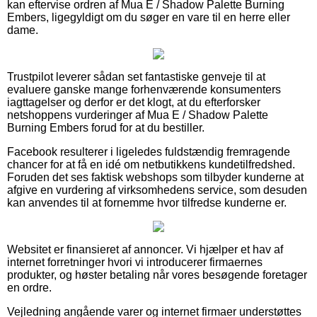
kan eftervise ordren af Mua E / Shadow Palette Burning
Embers, ligegyldigt om du søger en vare til en herre eller
dame.
Trustpilot leverer sådan set fantastiske genveje til at
evaluere ganske mange forhenværende konsumenters
iagttagelser og derfor er det klogt, at du efterforsker
netshoppens vurderinger af Mua E / Shadow Palette
Burning Embers forud for at du bestiller.
Facebook resulterer i ligeledes fuldstændig fremragende
chancer for at få en idé om netbutikkens kundetilfredshed.
Foruden det ses faktisk webshops som tilbyder kunderne at
afgive en vurdering af virksomhedens service, som desuden
kan anvendes til at fornemme hvor tilfredse kunderne er.
Websitet er finansieret af annoncer. Vi hjælper et hav af
internet forretninger hvori vi introducerer firmaernes
produkter, og høster betaling når vores besøgende foretager
en ordre.
Vejledning angående varer og internet firmaer understøttes