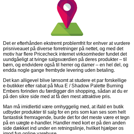
Det er efterhånden ekstremt problemfrit for enhver at vurdere
prisniveauet på diverse forretninger på nettet, og med det
motiv har flere Pricecheck internet virksomheder fundet det
uundgåeligt at tvinge salgsværdien på deres produkter – til
børn, og endvidere også til herrer og damer – en hel del, og
endda nogle gange frembyde levering uden betaling.
Det kan alligevel blive lønsomt at studere et par forskellige
e-butikker efter rabat på Mua E / Shadow Palette Burning
Embers forinden du færdiggør din shopping, sådan at du er
på den sikre side med at få den mest attraktive pris.
Man må imidlertid være omhyggelig med, at ifald en butik
udbyder produkter til salg for en pris som kan ses som helt
fantastisk fremragende, burde det for det meste være et tegn
på en uægte e-handler. Handler med kort er på den anden
side dækket ind under en retningslinje, hvilket hjælper os
imod fup online varehuse.