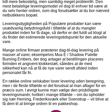
lidt mere bekostelig, men samtidig meget problemfri. Den
mest betalelige leveringsmodel vil dog til enhver tid være at
du selv henter ordren, som dog forudsætter at du bor nærved
netbutikkens bopæl.
Leveringsdygtigheden på Populære produkter kan være
usædvanlig betydningsfuld i tilfælde af at du mangler
produktet inden for få dage, så derfor er det fuldt ud klogt at
du finder det estimerede leveringstidspunkt for den aktuelle
vare.
Mange online firmaer præsterer dag-til-dag levering på
masser af varer, eksempelvis Mua E / Shadow Palette
Burning Embers, der dog antager at bestillingen placeres
forinden et angivent klokkeslæt, således at de med
sikkerhed kan nå at få de nye varer sendt afsted inden
personalet får fri.
En række online selskaber lover levering uden beregning,
men i de fleste tilfælde er det forudsat at man aftager for en
præcis sum. I øvrigt kunne man vælge den prisbilligste
leveringsmanér, hvilket i mange tilfælde – om du opholder
sig nær Herning, Frederiksværk eller Svenstrup – vil blive at
få dem til at bringe ordren til en pakkeshop.