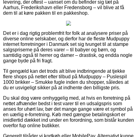
levering, der oftest – uanset om du befinder sig tæt på
Aarhus, Frederikshavn eller Fredensborg – vil blive at få
dem til at køre pakken til en pakkeshop.
Det er i dag rigtig problemfrit for folk at analysere priser på
diverse online selskaber, og derfor har de fleste Mudpuppy
internet forretninger i Danmark set sig tvunget til at stampe
salgspriserne på deres varer – til babyer og børn, og
samtidig også til herrer og damer – drastisk, og endda nogle
gange byde på fri fragt.
Til gengæld kan det trods alt blive indbringende at tjekke
flere shops på nettet efter tilbud på Mudpuppy – Puslespil
1000 brikker – Smukke fugle inden du shopper, således at
du er usvigeligt sikker på at indhente den billigste pris.
Du skal dog være omhyggelig med, at hvis en forretning på
nettet afhænder bedst i test varer til en udsalgspris som
anses for uhørt lav, bør det mange gange være et symbol på
en uærlig e-forretning. Køb med gængse betalingskort er
imidlertid dækket ind under en forordning, som bistår kunden
overfor fup online butikker.
Generelt tilråder vi kortkøb eller MobilePay. Alternativt kunne