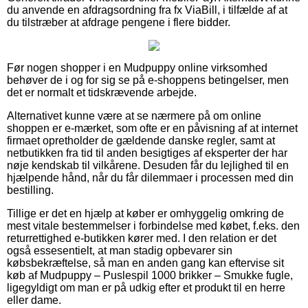
du anvende en afdragsordning fra fx ViaBill, i tilfælde af at
du tilstræber at afdrage pengene i flere bidder.
Før nogen shopper i en Mudpuppy online virksomhed
behøver de i og for sig se på e-shoppens betingelser, men
det er normalt et tidskrævende arbejde.
Alternativet kunne være at se nærmere på om online
shoppen er e-mærket, som ofte er en påvisning af at internet
firmaet opretholder de gældende danske regler, samt at
netbutikken fra tid til anden besigtiges af eksperter der har
nøje kendskab til vilkårene. Desuden får du lejlighed til en
hjælpende hånd, når du får dilemmaer i processen med din
bestilling.
Tillige er det en hjælp at køber er omhyggelig omkring de
mest vitale bestemmelser i forbindelse med købet, f.eks. den
returrettighed e-butikken kører med. I den relation er det
også essesentielt, at man stadig opbevarer sin
købsbekræftelse, så man en anden gang kan eftervise sit
køb af Mudpuppy – Puslespil 1000 brikker – Smukke fugle,
ligegyldigt om man er på udkig efter et produkt til en herre
eller dame.