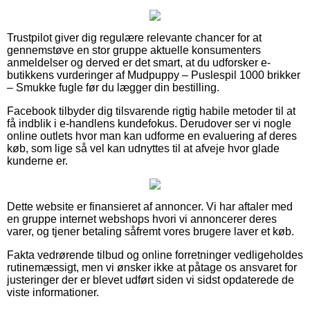
Trustpilot giver dig regulære relevante chancer for at
gennemstøve en stor gruppe aktuelle konsumenters
anmeldelser og derved er det smart, at du udforsker e-
butikkens vurderinger af Mudpuppy – Puslespil 1000 brikker
– Smukke fugle før du lægger din bestilling.
Facebook tilbyder dig tilsvarende rigtig habile metoder til at
få indblik i e-handlens kundefokus. Derudover ser vi nogle
online outlets hvor man kan udforme en evaluering af deres
køb, som lige så vel kan udnyttes til at afveje hvor glade
kunderne er.
Dette website er finansieret af annoncer. Vi har aftaler med
en gruppe internet webshops hvori vi annoncerer deres
varer, og tjener betaling såfremt vores brugere laver et køb.
Fakta vedrørende tilbud og online forretninger vedligeholdes
rutinemæssigt, men vi ønsker ikke at påtage os ansvaret for
justeringer der er blevet udført siden vi sidst opdaterede de
viste informationer.