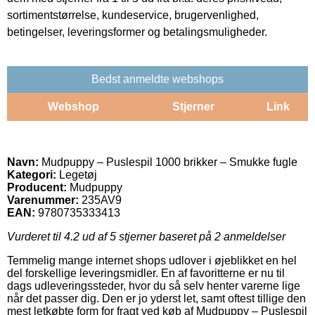
sortimentstørrelse, kundeservice, brugervenlighed,
betingelser, leveringsformer og betalingsmuligheder.
Bedst anmeldte webshops
Webshop
Stjerner
Link
Navn:
Mudpuppy – Puslespil 1000 brikker – Smukke fugle
Kategori:
Legetøj
Producent:
Mudpuppy
Varenummer:
235AV9
EAN:
9780735333413
Vurderet til
4.2
ud af 5 stjerner baseret på
2
anmeldelser
Temmelig mange internet shops udlover i øjeblikket en hel
del forskellige leveringsmidler. En af favoritterne er nu til
dags udleveringssteder, hvor du så selv henter varerne lige
når det passer dig. Den er jo yderst let, samt oftest tillige den
mest letkøbte form for fragt ved køb af Mudpuppy – Puslespil