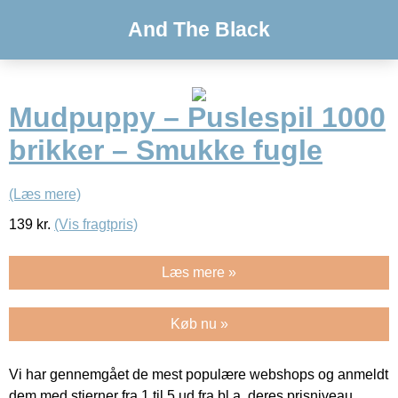
And The Black
Mudpuppy – Puslespil 1000
brikker – Smukke fugle
(Læs mere)
139
kr.
(Vis fragtpris)
Læs mere »
Køb nu »
Vi har gennemgået de mest populære webshops og anmeldt
dem med stjerner fra 1 til 5 ud fra bl.a. deres prisniveau,