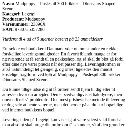
Navn:
Mudpuppy – Puslespil 300 brikker – Dinosaurs Shaped
Scene
Kategori:
Legetøj
Producent:
Mudpuppy
Varenummer:
23896X
EAN:
9780735357280
Vurderet til
4
ud af 5 stjerner baseret på
23
anmeldelser
En række webbutikker i Danmark yder nu om stunder en række
forskellige leveringsmuligheder. En favorit iblandt mange er for
nærværende at få sendt til en pakkeshop, og så skal du blot gå forbi
efter dine nye varer præcis når det passer dig. Leveringsformen er
altså ualmindeligt let gængelig, og oftest ligeledes den mindst
kostelige fragtform ved køb af Mudpuppy – Puslespil 300 brikker –
Dinosaurs Shaped Scene.
Du kunne tillige udse dig at få ordren sendt hjem til dig eller til
adressen hvor du arbejder. Den er sædvanligvis et hak dyrere, men
omvendt ret så problemfri. Den mest prisbevidste metode til levering
er dog selv at hente varerne, men det beroer på at du har bopæl lige
ved internet butikkens bopæl.
Leveringstiden på Legetøj kan vise sig at være yderst vital forudsat
man absolut skal bruge din ordre om få sekunder, så af den grund er