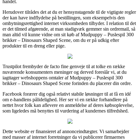
handel.
Herudover tilrådes det at du er hensynstagende til de vigtigste regler
der kan have indflydelse på bestillingen, som eksempelvis den
ombytningsrettighed internet virksomheden tilbyder. I relation til det
er det tilmed afgørende, at man stadigvæk gemmer sin ordremail, så
man altid vil kunne vidne om sit køb af Mudpuppy – Puslespil 300
brikker – Dinosaurs Shaped Scene, om du er på udkig efter
produkter til en dreng eller pige.
Trustpilot frembyder de facto fine genveje til at tolke en række
nuværende konsumenters meninger og derved foreslår vi, at du
iagttager webshoppens omtaler af Mudpuppy – Puslespil 300
brikker – Dinosaurs Shaped Scene forinden du placerer din ordre.
Facebook forærer dig også relativt stabile løsninger til at få en idé
om e-handlens pålidelighed. Her ser vi en række forhandlere på
nettet hvor folk kan aflevere en anmeldelse af deres købsoplevelse,
som ligeledes må benyttes til vurdering af kundernes tilfredshed.
Dette website er finansieret af annonceindtægter. Vi samarbejder
med masser af internet forretninger da vi publicerer firmaernes