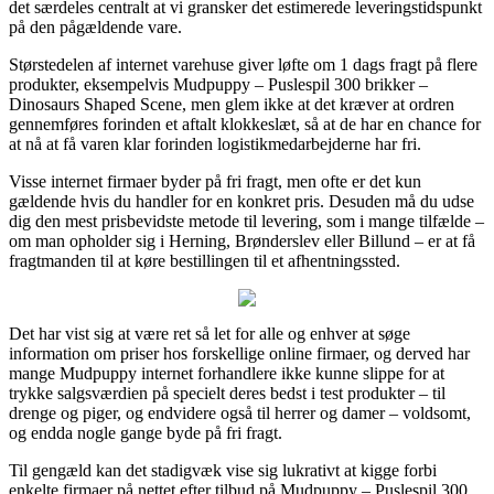
det særdeles centralt at vi gransker det estimerede leveringstidspunkt
på den pågældende vare.
Størstedelen af internet varehuse giver løfte om 1 dags fragt på flere
produkter, eksempelvis Mudpuppy – Puslespil 300 brikker –
Dinosaurs Shaped Scene, men glem ikke at det kræver at ordren
gennemføres forinden et aftalt klokkeslæt, så at de har en chance for
at nå at få varen klar forinden logistikmedarbejderne har fri.
Visse internet firmaer byder på fri fragt, men ofte er det kun
gældende hvis du handler for en konkret pris. Desuden må du udse
dig den mest prisbevidste metode til levering, som i mange tilfælde –
om man opholder sig i Herning, Brønderslev eller Billund – er at få
fragtmanden til at køre bestillingen til et afhentningssted.
Det har vist sig at være ret så let for alle og enhver at søge
information om priser hos forskellige online firmaer, og derved har
mange Mudpuppy internet forhandlere ikke kunne slippe for at
trykke salgsværdien på specielt deres bedst i test produkter – til
drenge og piger, og endvidere også til herrer og damer – voldsomt,
og endda nogle gange byde på fri fragt.
Til gengæld kan det stadigvæk vise sig lukrativt at kigge forbi
enkelte firmaer på nettet efter tilbud på Mudpuppy – Puslespil 300