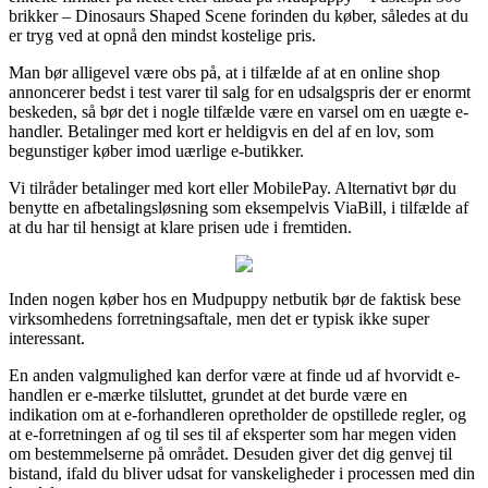
brikker – Dinosaurs Shaped Scene forinden du køber, således at du
er tryg ved at opnå den mindst kostelige pris.
Man bør alligevel være obs på, at i tilfælde af at en online shop
annoncerer bedst i test varer til salg for en udsalgspris der er enormt
beskeden, så bør det i nogle tilfælde være en varsel om en uægte e-
handler. Betalinger med kort er heldigvis en del af en lov, som
begunstiger køber imod uærlige e-butikker.
Vi tilråder betalinger med kort eller MobilePay. Alternativt bør du
benytte en afbetalingsløsning som eksempelvis ViaBill, i tilfælde af
at du har til hensigt at klare prisen ude i fremtiden.
Inden nogen køber hos en Mudpuppy netbutik bør de faktisk bese
virksomhedens forretningsaftale, men det er typisk ikke super
interessant.
En anden valgmulighed kan derfor være at finde ud af hvorvidt e-
handlen er e-mærke tilsluttet, grundet at det burde være en
indikation om at e-forhandleren opretholder de opstillede regler, og
at e-forretningen af og til ses til af eksperter som har megen viden
om bestemmelserne på området. Desuden giver det dig genvej til
bistand, ifald du bliver udsat for vanskeligheder i processen med din