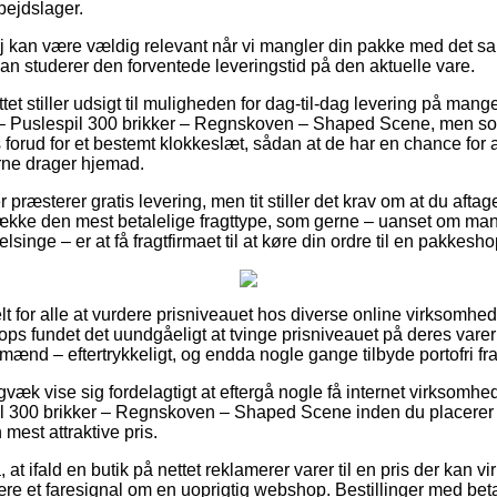
bejdslager.
j kan være vældig relevant når vi mangler din pakke med det s
an studerer den forventede leveringstid på den aktuelle vare.
tet stiller udsigt til muligheden for dag-til-dag levering på mang
Puslespil 300 brikker – Regnskoven – Shaped Scene, men som
orud for et bestemt klokkeslæt, sådan at de har en chance for a
ne drager hjemad.
r præsterer gratis levering, men tit stiller det krav om at du afta
ække den mest betalelige fragttype, som gerne – uanset om man 
lsinge – er at få fragtfirmaet til at køre din ordre til en pakkesho
elt for alle at vurdere prisniveauet hos diverse online virksomhe
ps fundet det uundgåeligt at tvinge prisniveauet på deres varer 
g mænd – eftertrykkeligt, og endda nogle gange tilbyde portofri fra
gvæk vise sig fordelagtigt at eftergå nogle få internet virksomhe
 300 brikker – Regnskoven – Shaped Scene inden du placerer o
mest attraktive pris.
at ifald en butik på nettet reklamerer varer til en pris der kan 
ære et faresignal om en uoprigtig webshop. Bestillinger med bet