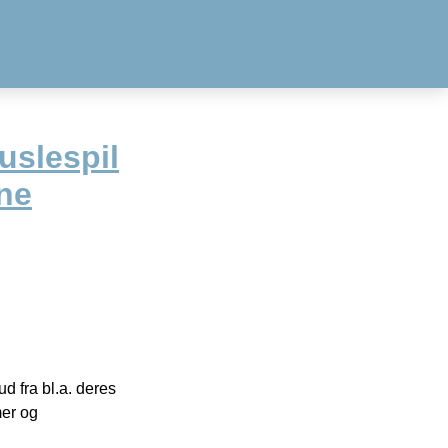
slespil
ne
 fra bl.a. deres
mer og