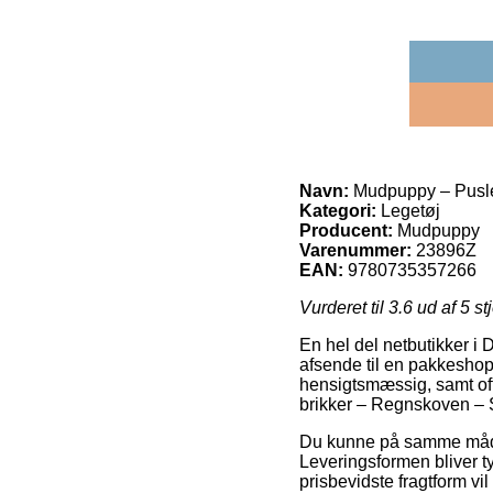
Navn:
Mudpuppy – Pusle
Kategori:
Legetøj
Producent:
Mudpuppy
Varenummer:
23896Z
EAN:
9780735357266
Vurderet til
3.6
ud af 5 st
En hel del netbutikker i 
afsende til en pakkeshop,
hensigtsmæssig, samt of
brikker – Regnskoven –
Du kunne på samme måde fo
Leveringsformen bliver t
prisbevidste fragtform vi