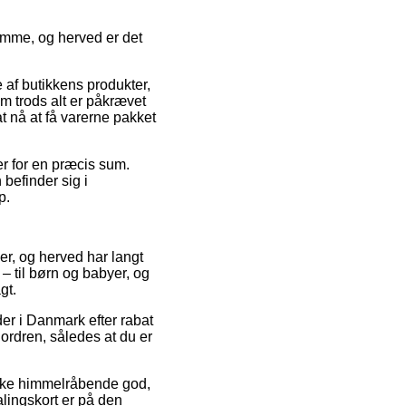
amme, og herved er det
e af butikkens produkter,
 trods alt er påkrævet
t nå at få varerne pakket
ger for en præcis sum.
befinder sig i
p.
der, og herved har langt
– til børn og babyer, og
gt.
der i Danmark efter rabat
rdren, således at du er
virke himmelråbende god,
alingskort er på den