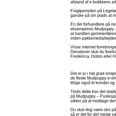
afstand af e-butikkens ar
Fragtperioden på Legetø
ganske på sin plads at m
En del forhandlere på net
eksempelvis Mudpuppy – 
at handlen gemmenføres f
inden pakkemedarbejder
Visse internet forretninge
Derudover skal du foretr
Fredericia, Hobro eller He
Det er jo i høj grad simp
de fleste Mudpuppy e-sho
tillige også til kvinder o
Trods dette kan det stadi
på Mudpuppy – Puslespil
sikker på at modtage den 
Du skal dog være obs på, 
så er det for det meste v