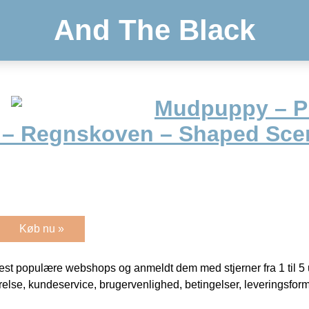
And The Black
Mudpuppy – Pu
r – Regnskoven – Shaped Sce
Køb nu »
t populære webshops og anmeldt dem med stjerner fra 1 til 5 ud
rrelse, kundeservice, brugervenlighed, betingelser, leveringsfor