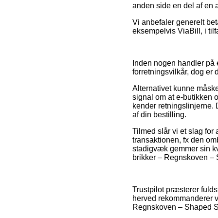
anden side en del af en
Vi anbefaler generelt bet
eksempelvis ViaBill, i tilf
Inden nogen handler på 
forretningsvilkår, dog er
Alternativet kunne måske 
signal om at e-butikken o
kender retningslinjerne. 
af din bestilling.
Tilmed slår vi et slag fo
transaktionen, fx den omb
stadigvæk gemmer sin kv
brikker – Regnskoven – 
Trustpilot præsterer ful
herved rekommanderer vi,
Regnskoven – Shaped Sce