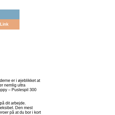
Link
erne er i øjeblikket at
er nemlig ultra
uppy – Puslespil 300
på dit arbejde.
leksibel. Den mest
oer på at du bor i kort