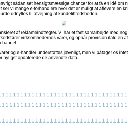
 øvrigt sådan set hensigtsmæssige chancer for at få en idé om
 ser vi mange e-forhandlere hvor det er muligt at aflevere en kr
burde udnyttes til afvejning af kundetilfredsheden.
nsieret af reklameindtægter. Vi har et fast samarbejde med nogle
kedsfører virksomhedernes varer, og opnår provision ifald en 
n handel.
rer og e-handler understøttes jævnligt, men vi påtager os intet 
vi nyligst opdaterede de anvendte data.
1
1
1
1
1
1
1
1
1
1
1
1
1
1
1
1
1
1
1
1
1
1
1
1
1
1
1
1
1
1
1
1
1
1
1
1
1
1
1
1
1
1
1
1
1
1
1
1
1
1
1
1
1
1
1
1
1
1
1
1
1
1
1
1
1
1
1
1
1
1
1
1
1
1
1
1
1
1
1
1
1
1
1
1
1
1
1
1
1
1
1
1
1
1
1
1
1
1
1
1
1
1
1
1
1