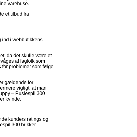
ine varehuse.
 et tilbud fra
 ind i webbutikkens
et, da det skulle være et
rvåges af fagfolk som
es for problemer som følge
jer gældende for
dermere vigtigt, at man
puppy – Puslespil 300
er kvinde.
ende kunders ratings og
espil 300 brikker –