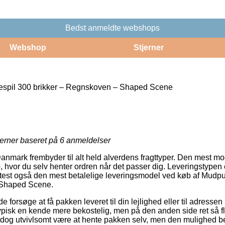
Bedst anmeldte webshops
Webshop
Stjerner
spil 300 brikker – Regnskoven – Shaped Scene
jerner baseret på
6
anmeldelser
Danmark frembyder til alt held alverdens fragttyper. Den mest mod
 hvor du selv henter ordren når det passer dig. Leveringstypen 
test også den mest betalelige leveringsmodel ved køb af Mudp
 Shaped Scene.
rsøge at få pakken leveret til din lejlighed eller til adressen 
ypisk en kende mere bekostelig, men på den anden side ret så f
l dog utvivlsomt være at hente pakken selv, men den mulighed ber