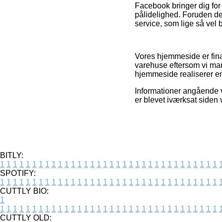
Facebook bringer dig for
pålidelighed. Foruden det
service, som lige så vel 
Vores hjemmeside er fina
varehuse eftersom vi mar
hjemmeside realiserer e
Informationer angående va
er blevet iværksat siden 
BITLY:
1
1
1
1
1
1
1
1
1
1
1
1
1
1
1
1
1
1
1
1
1
1
1
1
1
1
1
1
1
1
1
1
1
1
SPOTIFY:
1
1
1
1
1
1
1
1
1
1
1
1
1
1
1
1
1
1
1
1
1
1
1
1
1
1
1
1
1
1
1
1
1
1
CUTTLY BIO:
1
1
1
1
1
1
1
1
1
1
1
1
1
1
1
1
1
1
1
1
1
1
1
1
1
1
1
1
1
1
1
1
1
1
1
CUTTLY OLD: