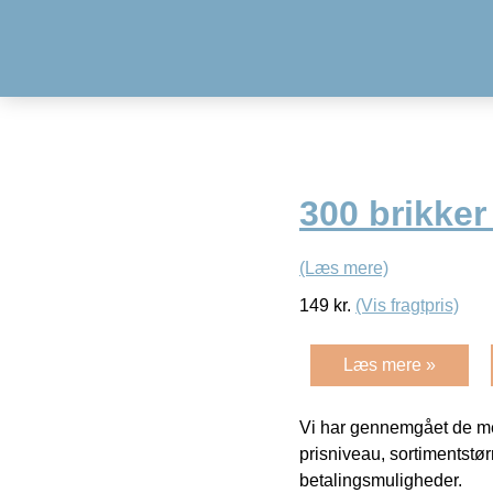
300 brikke
(Læs mere)
149
kr.
(Vis fragtpris)
Læs mere »
Vi har gennemgået de mes
prisniveau, sortimentstø
betalingsmuligheder.