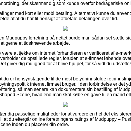
 anordning, der skærmer dig som kunde overfor bedrageriske onl
alinger med kort eller mobilbetaling. Alternativt kunne du anvende
ælde af at du har til hensigt at afbetale betalingen over tid.
en Mudpuppy forretning på nettet burde man sådan set sætte sig
 det gerne et tidskrævende arbejde.
være at tjekke om internet forhandleren er verificeret af e-mærk
verholder de opstillede regler, foruden at e-firmaet løbende ove
Det giver dig mulighed for at blive hjulpet, for så vidt du udsætt
r at du er hensynstagende til de mest betydningsfulde retningslin
ytningspolitik internet firmaet bruger. I den forbindelse er det y
ittering, så man senere kan dokumentere sin bestilling af Mud
Shaped Scene, hvad end man skal købe en gave til en mand ell
dstændig passelige muligheder for at vurdere en hel del eksister
 at du eftergår online forretningens ratings af Mudpuppy – Pusl
ne inden du placerer din ordre.