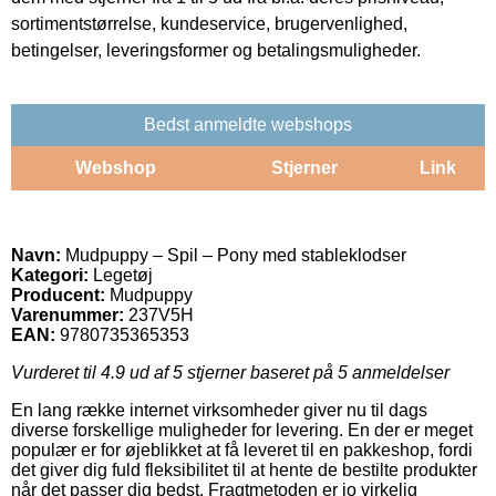
sortimentstørrelse, kundeservice, brugervenlighed,
betingelser, leveringsformer og betalingsmuligheder.
Bedst anmeldte webshops
Webshop
Stjerner
Link
Navn:
Mudpuppy – Spil – Pony med stableklodser
Kategori:
Legetøj
Producent:
Mudpuppy
Varenummer:
237V5H
EAN:
9780735365353
Vurderet til
4.9
ud af 5 stjerner baseret på
5
anmeldelser
En lang række internet virksomheder giver nu til dags
diverse forskellige muligheder for levering. En der er meget
populær er for øjeblikket at få leveret til en pakkeshop, fordi
det giver dig fuld fleksibilitet til at hente de bestilte produkter
når det passer dig bedst. Fragtmetoden er jo virkelig