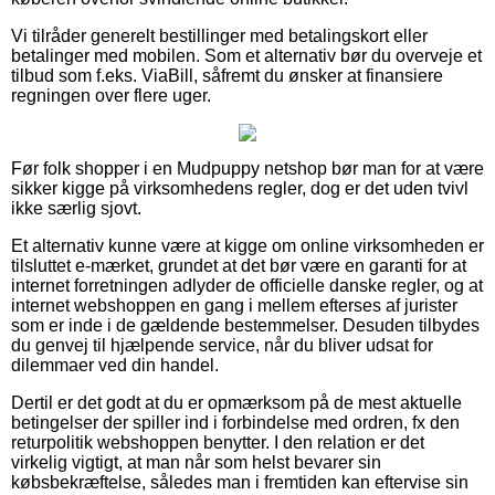
Vi tilråder generelt bestillinger med betalingskort eller
betalinger med mobilen. Som et alternativ bør du overveje et
tilbud som f.eks. ViaBill, såfremt du ønsker at finansiere
regningen over flere uger.
Før folk shopper i en Mudpuppy netshop bør man for at være
sikker kigge på virksomhedens regler, dog er det uden tvivl
ikke særlig sjovt.
Et alternativ kunne være at kigge om online virksomheden er
tilsluttet e-mærket, grundet at det bør være en garanti for at
internet forretningen adlyder de officielle danske regler, og at
internet webshoppen en gang i mellem efterses af jurister
som er inde i de gældende bestemmelser. Desuden tilbydes
du genvej til hjælpende service, når du bliver udsat for
dilemmaer ved din handel.
Dertil er det godt at du er opmærksom på de mest aktuelle
betingelser der spiller ind i forbindelse med ordren, fx den
returpolitik webshoppen benytter. I den relation er det
virkelig vigtigt, at man når som helst bevarer sin
købsbekræftelse, således man i fremtiden kan eftervise sin