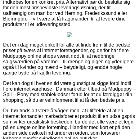
indkøbes for en konkret pris. Alternativt bør du beslutte sig
for den mest prisbevidste leveringsløsning, der tit –
uafhængig om man bor ved Herning, Frederikssund eller
Bjerringbro – vil være at få fragtmanden til at levere dine
produkter til et udleveringssted.
Det er i dag meget enkelt for alle at finde frem til de bedste
priser på tværs af internet foretagender, og derfor har flere
Mudpuppy online shops været nødt til at nedbringe
salgsværdien på varerne – til drenge og piger, og yderligere
også til kvinder og mænd – betydeligt, og endda nogle
gange byde på fragtfri levering.
Det kan dog til hver en tid være gunstigt at kigge forbi indtil
flere internet varehuse i Danmark efter tilbud på Mudpuppy –
Spil – Pony med stableklodser forud for at du færdiggør din
shopping, så du er velinformeret til at få den bedste pris.
Du bør trods alt være årvågen med, at i tilfælde af at en
internet forhandler markedsfører et produkt til en udsalgspris
som virker urealistisk beskeden, burde det ofte være et tegn
på en uægte online forretning. Handler med kort er på den
anden side dækket ind under en orden, som forsvarer
køberen overfor svindlende online butikker.