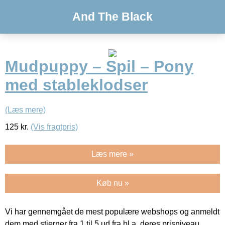
And The Black
Mudpuppy – Spil – Pony
med stableklodser
(Læs mere)
125
kr.
(Vis fragtpris)
Læs mere »
Køb nu »
Vi har gennemgået de mest populære webshops og anmeldt
dem med stjerner fra 1 til 5 ud fra bl.a. deres prisniveau,