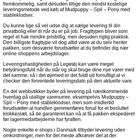
fremkommelig, samt desuden tillige den mindst kostelige
leveringsmetode ved køb af Mudpuppy – Spil – Pony med
stableklodser.
Du kunne lige så vel udse dig at vælge levering til din
privatbolig eller til når du er på job. Fragttypen bliver som
regel et hak mindre prisbillig, men desuden rigtig praktisk.
Den billigste fragttype vil dog altid være at du selv henter
pakken, som desværre forudsætter at du befinder dig nær
online shoppens arbejdslager.
Leveringshastigheden på Legetøj kan være meget
betydningsfuld når du står og skal bruge dine nye varer med
det samme, så i det øjemed er det fuldt ud fornuftigt at vi
checker den forventede leveringsdato på den aktuelle vare.
En del webbutikker byder på levering på næstkommende
hverdag på utallige varenumre, eksempelvis Mudpuppy –
Spil – Pony med stableklodser, men som imidlertid
forudsætter at handlen gemmenføres forud for et besluttet
klokkeslæt, så de garanteret kan nå at få pakken ekspederet
før lagermedarbejderne har fyraften.
Nogle enkelte e-shops i Danmark tilbyder levering uden
omkostninger, men for det meste afkræver det at der