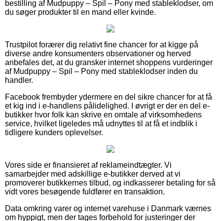
bestilling af Mudpuppy – Spil – Pony med stableklodser, om
du søger produkter til en mand eller kvinde.
Trustpilot forærer dig relativt fine chancer for at kigge på
diverse andre konsumenters observationer og herved
anbefales det, at du gransker internet shoppens vurderinger
af Mudpuppy – Spil – Pony med stableklodser inden du
handler.
Facebook frembyder ydermere en del sikre chancer for at få
et kig ind i e-handlens pålidelighed. I øvrigt er der en del e-
butikker hvor folk kan skrive en omtale af virksomhedens
service, hvilket ligeledes må udnyttes til at få et indblik i
tidligere kunders oplevelser.
Vores side er finansieret af reklameindtægter. Vi
samarbejder med adskillige e-butikker derved at vi
promoverer butikkernes tilbud, og indkasserer betaling for så
vidt vores besøgende fuldfører en transaktion.
Data omkring varer og internet varehuse i Danmark værnes
om hyppigt, men der tages forbehold for justeringer der