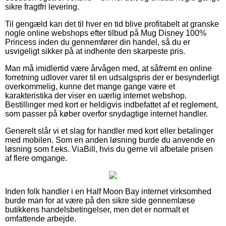
sikre fragtfri levering.
Til gengæld kan det til hver en tid blive profitabelt at granske
nogle online webshops efter tilbud på Mug Disney 100%
Princess inden du gennemfører din handel, så du er
usvigeligt sikker på at indhente den skarpeste pris.
Man må imidlertid være årvågen med, at såfremt en online
forretning udlover varer til en udsalgspris der er besynderligt
overkommelig, kunne det mange gange være et
karakteristika der viser en uærlig internet webshop.
Bestillinger med kort er heldigvis indbefattet af et reglement,
som passer på køber overfor snydagtige internet handler.
Generelt slår vi et slag for handler med kort eller betalinger
med mobilen. Som en anden løsning burde du anvende en
løsning som f.eks. ViaBill, hvis du gerne vil afbetale prisen
af flere omgange.
Inden folk handler i en Half Moon Bay internet virksomhed
burde man for at være på den sikre side gennemlæse
butikkens handelsbetingelser, men det er normalt et
omfattende arbejde.