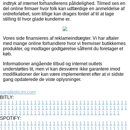
indtryk af internet forhandlerens pålidelighed. Tilmed ses en
del online firmaer hvor folk kan udfærdige en anmeldelse af
ordreforløbet, som tillige kan drages fordel af til at tage
stilling til hvor glade kunderne er.
Vores side finansieres af reklameindtægter. Vi har aftaler
med mange online forhandlere hvor vi fremviser butikkernes
produkter, og modtager godtgørelse såfremt du foretager et
køb.
Informationer angående tilbud og internet outlets
understøttes tit, men vi kan desværre ikke garantere imod
modifikationer der kan være implementeret efter at vi sidste
gang opdaterede de viste oplysninger.
sanalkolicim.com
BITLY:
1
1
1
1
1
1
1
1
1
1
1
1
1
1
1
1
1
1
1
1
1
1
1
1
1
1
1
1
1
1
1
1
1
1
1
1
1
1
1
1
1
1
1
1
1
1
1
1
1
1
1
1
1
1
1
1
1
1
1
1
1
1
1
1
1
1
1
1
1
1
1
1
1
1
1
1
1
1
1
1
1
1
1
1
1
1
1
1
1
1
1
1
1
1
1
1
1
1
1
1
SPOTIFY:
1
1
1
1
1
1
1
1
1
1
1
1
1
1
1
1
1
1
1
1
1
1
1
1
1
1
1
1
1
1
1
1
1
1
1
1
1
1
1
1
1
1
1
1
1
1
1
1
1
1
1
1
1
1
1
1
1
1
1
1
1
1
1
1
1
1
1
1