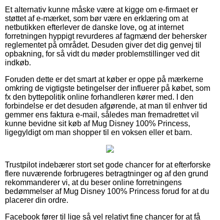
Et alternativ kunne måske være at kigge om e-firmaet er
støttet af e-mærket, som bør være en erklæring om at
netbutikken efterlever de danske love, og at internet
forretningen hyppigt revurderes af fagmænd der behersker
reglementet på området. Desuden giver det dig genvej til
opbakning, for så vidt du møder problemstillinger ved dit
indkøb.
Foruden dette er det smart at køber er oppe på mærkerne
omkring de vigtigste betingelser der influerer på købet, som
fx den byttepolitik online forhandleren kører med. I den
forbindelse er det desuden afgørende, at man til enhver tid
gemmer ens faktura e-mail, således man fremadrettet vil
kunne bevidne sit køb af Mug Disney 100% Princess,
ligegyldigt om man shopper til en voksen eller et barn.
Trustpilot indebærer stort set gode chancer for at efterforske
flere nuværende forbrugeres betragtninger og af den grund
rekommanderer vi, at du beser online forretningens
bedømmelser af Mug Disney 100% Princess forud for at du
placerer din ordre.
Facebook fører til lige så vel relativt fine chancer for at få