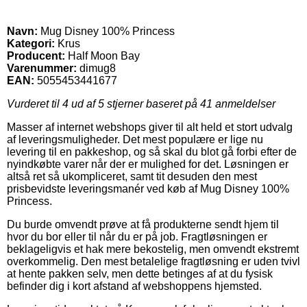
Navn:
Mug Disney 100% Princess
Kategori:
Krus
Producent:
Half Moon Bay
Varenummer:
dimug8
EAN:
5055453441677
Vurderet til
4
ud af 5 stjerner baseret på
41
anmeldelser
Masser af internet webshops giver til alt held et stort udvalg
af leveringsmuligheder. Det mest populære er lige nu
levering til en pakkeshop, og så skal du blot gå forbi efter de
nyindkøbte varer når der er mulighed for det. Løsningen er
altså ret så ukompliceret, samt tit desuden den mest
prisbevidste leveringsmanér ved køb af Mug Disney 100%
Princess.
Du burde omvendt prøve at få produkterne sendt hjem til
hvor du bor eller til når du er på job. Fragtløsningen er
beklageligvis et hak mere bekostelig, men omvendt ekstremt
overkommelig. Den mest betalelige fragtløsning er uden tvivl
at hente pakken selv, men dette betinges af at du fysisk
befinder dig i kort afstand af webshoppens hjemsted.