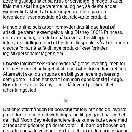
Leveringstidspunktet på Krus er selvfølgelig meget aktuel
ifald man skal bruge varerne nu og her, så derfor er det
øjensynligt aktuelt at man kigger nærmere på den
forventede leveringsdato på det relevante produkt.
Mange online selskaber frembyder dag-til-dag fragt på
adskillige varer, eksempelvis Mug Disney 100% Princess,
men vær på vagt da det er påkrævet at bestillingen
fuldbyrdes tidligere end et bestemt tidspunkt, så at de har en
chance for at nå at få dit nye produkt fikset forinden
logistikpersonalet tager hjem.
Enkelte internet selskaber byder på gratis levering, men for
det meste er det betinget af at man køber for en konkret pris.
Alternativt skal du snuppe den billigste leveringsløsning,
som gerne – uden hensyn til om man opholder sig i Køge,
Brønderslev eller Sæby – er at få leveret pakken til et
afhentningssted.
Det er jo efterhånden ret bekvemt for folk at finde de laveste
priser fra flere internet webshops, og til gengæld har en hel
del Half Moon Bay e-forhandlere ikke kunne lade være med
at reducere priserne på deres varer – til børn og babyer, og
desuden også til voksne – en hel del, og endda nogle gange