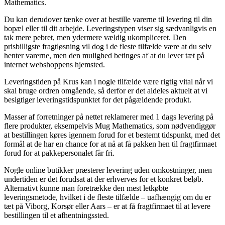
Mathematics.
Du kan derudover tænke over at bestille varerne til levering til din
bopæl eller til dit arbejde. Leveringstypen viser sig sædvanligvis en
tak mere pebret, men ydermere vældig ukompliceret. Den
prisbilligste fragtløsning vil dog i de fleste tilfælde være at du selv
henter varerne, men den mulighed betinges af at du lever tæt på
internet webshoppens hjemsted.
Leveringstiden på Krus kan i nogle tilfælde være rigtig vital når vi
skal bruge ordren omgående, så derfor er det aldeles aktuelt at vi
besigtiger leveringstidspunktet for det pågældende produkt.
Masser af forretninger på nettet reklamerer med 1 dags levering på
flere produkter, eksempelvis Mug Mathematics, som nødvendiggør
at bestillingen køres igennem forud for et bestemt tidspunkt, med det
formål at de har en chance for at nå at få pakken hen til fragtfirmaet
forud for at pakkepersonalet får fri.
Nogle online butikker præsterer levering uden omkostninger, men
undertiden er det forudsat at der erhverves for et konkret beløb.
Alternativt kunne man foretrække den mest letkøbte
leveringsmetode, hvilket i de fleste tilfælde – uafhængig om du er
tæt på Viborg, Korsør eller Aars – er at få fragtfirmaet til at levere
bestillingen til et afhentningssted.