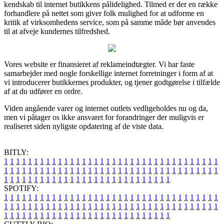
kendskab til internet butikkens pålidelighed. Tilmed er der en række
forhandlere på nettet som giver folk mulighed for at udforme en
kritik af virksomhedens service, som på samme måde bør anvendes
til at afveje kundernes tilfredshed.
Vores website er finansieret af reklameindtægter. Vi har faste
samarbejder med nogle forskellige internet forretninger i form af at
vi introducerer butikkernes produkter, og tjener godtgørelse i tilfælde
af at du udfører en ordre.
Viden angående varer og internet outlets vedligeholdes nu og da,
men vi påtager os ikke ansvaret for forandringer der muligvis er
realiseret siden nyligste opdatering af de viste data.
BITLY:
1
1
1
1
1
1
1
1
1
1
1
1
1
1
1
1
1
1
1
1
1
1
1
1
1
1
1
1
1
1
1
1
1
1
1
1
1
1
1
1
1
1
1
1
1
1
1
1
1
1
1
1
1
1
1
1
1
1
1
1
1
1
1
1
1
1
1
1
1
1
1
1
1
1
1
1
1
1
1
1
1
1
1
1
1
1
1
1
1
1
1
1
1
1
1
1
1
1
1
1
SPOTIFY:
1
1
1
1
1
1
1
1
1
1
1
1
1
1
1
1
1
1
1
1
1
1
1
1
1
1
1
1
1
1
1
1
1
1
1
1
1
1
1
1
1
1
1
1
1
1
1
1
1
1
1
1
1
1
1
1
1
1
1
1
1
1
1
1
1
1
1
1
1
1
1
1
1
1
1
1
1
1
1
1
1
1
1
1
1
1
1
1
1
1
1
1
1
1
1
1
1
1
1
1