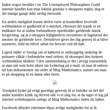
Inden nogen bestiller i en The Unemployed Philosophers Guild
internet handler kan man faktisk granske e-shoppens regler, dog er
det mange gange ikke særlig morsomt.
En anden mulighed kunne derfor være at kontrollere hvorvidt
webbutikken er godkendt af e-mærket, eftersom det typisk er en
indikator for at online forhandleren opretholder gældende dansk
lovgivning, og at e-shoppen lejlighedsvis revurderes af fagmænd der
mestrer de gældende love. Derudover giver det dig genvej til at blive
assisteret, ifald du bliver udsat for besvær ved dit køb.
Ligeså stiller vi forslag om at køberen er omhyggelig omkring de
primære vilkår i forbindelse med ordren, til eksempel den bytteret
webbutikken tilsikrer. I den sammenhæng er det i øvrigt essesentielt,
at man når som helst sikrer sin kvittering på e-mail, så man til enhver
tid kan dokumentere sin ordre af Mug Mathematics, uanset om man
er på shopping til en dame eller herre.
Trustpilot byder på evigt gavnlige genveje til at fortolke en hel del
andre kunders kritik og derved slår vi et slag for, at du tager et kig på
internet webshoppens ratings af Mug Mathematics inden du køber.
Facebook tilbyder ydermere tilpas ærlige muligheder for at få