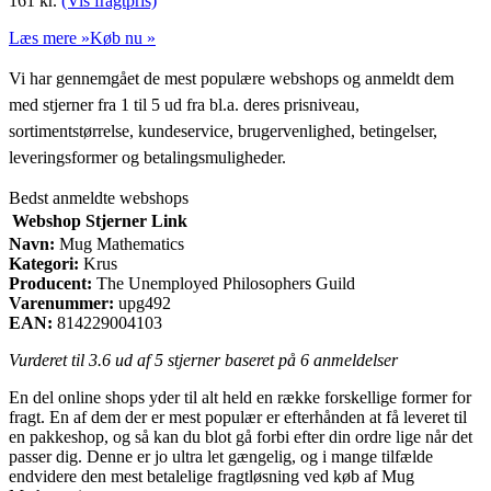
161
kr.
(Vis fragtpris)
Læs mere »
Køb nu »
Vi har gennemgået de mest populære webshops og anmeldt dem
med stjerner fra 1 til 5 ud fra bl.a. deres prisniveau,
sortimentstørrelse, kundeservice, brugervenlighed, betingelser,
leveringsformer og betalingsmuligheder.
Bedst anmeldte webshops
Webshop
Stjerner
Link
Navn:
Mug Mathematics
Kategori:
Krus
Producent:
The Unemployed Philosophers Guild
Varenummer:
upg492
EAN:
814229004103
Vurderet til
3.6
ud af 5 stjerner baseret på
6
anmeldelser
En del online shops yder til alt held en række forskellige former for
fragt. En af dem der er mest populær er efterhånden at få leveret til
en pakkeshop, og så kan du blot gå forbi efter din ordre lige når det
passer dig. Denne er jo ultra let gængelig, og i mange tilfælde
endvidere den mest betalelige fragtløsning ved køb af Mug