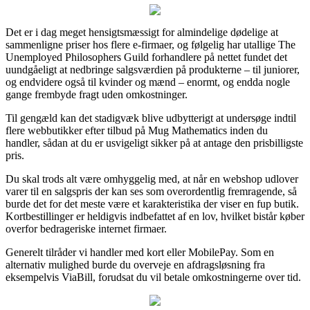
Det er i dag meget hensigtsmæssigt for almindelige dødelige at
sammenligne priser hos flere e-firmaer, og følgelig har utallige The
Unemployed Philosophers Guild forhandlere på nettet fundet det
uundgåeligt at nedbringe salgsværdien på produkterne – til juniorer,
og endvidere også til kvinder og mænd – enormt, og endda nogle
gange frembyde fragt uden omkostninger.
Til gengæld kan det stadigvæk blive udbytterigt at undersøge indtil
flere webbutikker efter tilbud på Mug Mathematics inden du
handler, sådan at du er usvigeligt sikker på at antage den prisbilligste
pris.
Du skal trods alt være omhyggelig med, at når en webshop udlover
varer til en salgspris der kan ses som overordentlig fremragende, så
burde det for det meste være et karakteristika der viser en fup butik.
Kortbestillinger er heldigvis indbefattet af en lov, hvilket bistår køber
overfor bedrageriske internet firmaer.
Generelt tilråder vi handler med kort eller MobilePay. Som en
alternativ mulighed burde du overveje en afdragsløsning fra
eksempelvis ViaBill, forudsat du vil betale omkostningerne over tid.