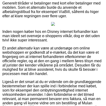
Generelt tilråder vi betalinger med kort eller betalinger med
mobilen. Som et alternativ burde du anvende et
afbetalingstilbud fra for eksempel ViaBill, såfremt du higer
efter at klare regningen over flere uger.
Inden nogen køber hos en Disney internet forhandler kan
man ideelt set overveje e-shoppens vilkår, dog er det uden
tvivl ikke super interessant.
Et andet alternativ kan være at undersøge om online
webshoppen er godkendt af e-mærket, da det kan være et
fingerpeg om at internet forhandleren efterkommer de
officielle regler, og at den en gang i mellem føres tilsyn med
af jurister der kender vilkårene på området. Desuden får du
mulighed for at blive assisteret, hvis du skulle få besvær i
processen med din handel.
Ligeså er det smart at du er vidende om de grundlæggende
bestemmelser der kan spille ind i forbindelse med købet,
som for eksempel den ombytningsrettighed internet
virksomheden anvender. I den forbindelse er det tilmed
relevant, at man permanent bevarer ens faktura, så man en
anden gang vil kunne vidne om sin bestilling af Mulan