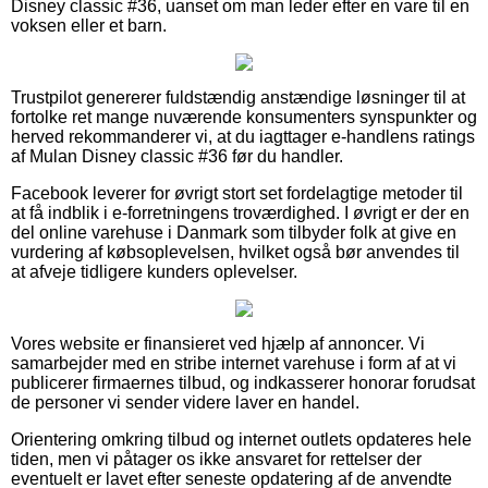
Disney classic #36, uanset om man leder efter en vare til en
voksen eller et barn.
Trustpilot genererer fuldstændig anstændige løsninger til at
fortolke ret mange nuværende konsumenters synspunkter og
herved rekommanderer vi, at du iagttager e-handlens ratings
af Mulan Disney classic #36 før du handler.
Facebook leverer for øvrigt stort set fordelagtige metoder til
at få indblik i e-forretningens troværdighed. I øvrigt er der en
del online varehuse i Danmark som tilbyder folk at give en
vurdering af købsoplevelsen, hvilket også bør anvendes til
at afveje tidligere kunders oplevelser.
Vores website er finansieret ved hjælp af annoncer. Vi
samarbejder med en stribe internet varehuse i form af at vi
publicerer firmaernes tilbud, og indkasserer honorar forudsat
de personer vi sender videre laver en handel.
Orientering omkring tilbud og internet outlets opdateres hele
tiden, men vi påtager os ikke ansvaret for rettelser der
eventuelt er lavet efter seneste opdatering af de anvendte