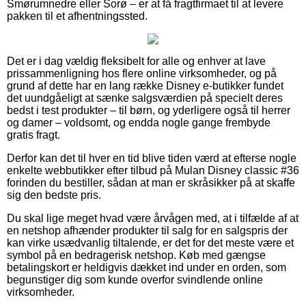
Smørumnedre eller Sorø – er at få fragtfirmaet til at levere
pakken til et afhentningssted.
Det er i dag vældig fleksibelt for alle og enhver at lave
prissammenligning hos flere online virksomheder, og på
grund af dette har en lang række Disney e-butikker fundet
det uundgåeligt at sænke salgsværdien på specielt deres
bedst i test produkter – til børn, og yderligere også til herrer
og damer – voldsomt, og endda nogle gange frembyde
gratis fragt.
Derfor kan det til hver en tid blive tiden værd at efterse nogle
enkelte webbutikker efter tilbud på Mulan Disney classic #36
forinden du bestiller, sådan at man er skråsikker på at skaffe
sig den bedste pris.
Du skal lige meget hvad være årvågen med, at i tilfælde af at
en netshop afhænder produkter til salg for en salgspris der
kan virke usædvanlig tiltalende, er det for det meste være et
symbol på en bedragerisk netshop. Køb med gængse
betalingskort er heldigvis dækket ind under en orden, som
begunstiger dig som kunde overfor svindlende online
virksomheder.