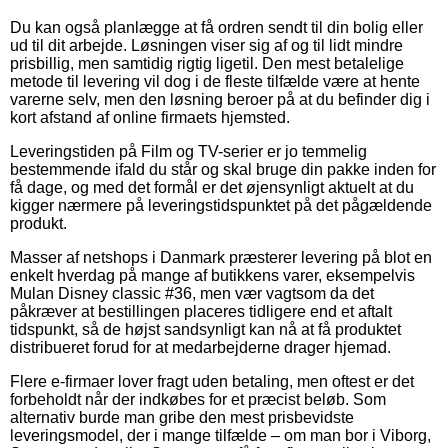
Du kan også planlægge at få ordren sendt til din bolig eller
ud til dit arbejde. Løsningen viser sig af og til lidt mindre
prisbillig, men samtidig rigtig ligetil. Den mest betalelige
metode til levering vil dog i de fleste tilfælde være at hente
varerne selv, men den løsning beroer på at du befinder dig i
kort afstand af online firmaets hjemsted.
Leveringstiden på Film og TV-serier er jo temmelig
bestemmende ifald du står og skal bruge din pakke inden for
få dage, og med det formål er det øjensynligt aktuelt at du
kigger nærmere på leveringstidspunktet på det pågældende
produkt.
Masser af netshops i Danmark præsterer levering på blot en
enkelt hverdag på mange af butikkens varer, eksempelvis
Mulan Disney classic #36, men vær vagtsom da det
påkræver at bestillingen placeres tidligere end et aftalt
tidspunkt, så de højst sandsynligt kan nå at få produktet
distribueret forud for at medarbejderne drager hjemad.
Flere e-firmaer lover fragt uden betaling, men oftest er det
forbeholdt når der indkøbes for et præcist beløb. Som
alternativ burde man gribe den mest prisbevidste
leveringsmodel, der i mange tilfælde – om man bor i Viborg,