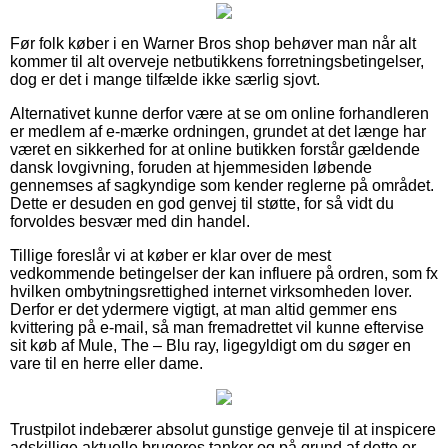
Før folk køber i en Warner Bros shop behøver man når alt
kommer til alt overveje netbutikkens forretningsbetingelser,
dog er det i mange tilfælde ikke særlig sjovt.
Alternativet kunne derfor være at se om online forhandleren
er medlem af e-mærke ordningen, grundet at det længe har
været en sikkerhed for at online butikken forstår gældende
dansk lovgivning, foruden at hjemmesiden løbende
gennemses af sagkyndige som kender reglerne på området.
Dette er desuden en god genvej til støtte, for så vidt du
forvoldes besvær med din handel.
Tillige foreslår vi at køber er klar over de mest
vedkommende betingelser der kan influere på ordren, som fx
hvilken ombytningsrettighed internet virksomheden lover.
Derfor er det ydermere vigtigt, at man altid gemmer ens
kvittering på e-mail, så man fremadrettet vil kunne eftervise
sit køb af Mule, The – Blu ray, ligegyldigt om du søger en
vare til en herre eller dame.
Trustpilot indebærer absolut gunstige genveje til at inspicere
adskillige aktuelle brugeres tanker og på grund af dette er