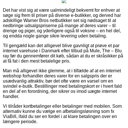
Det har vist sig at være ualmindeligt bekvemt for enhver at
søge sig frem til priser på diverse e-butikker, og derved har
adskillige Warner Bros netbutikker set sig nødsaget til at
nedbringe udsalgspriserne på mange af deres varer – til
drenge og piger, og yderligere også til voksne – en hel del,
og endda nogle gange sikre levering uden betaling.
Til gengæld kan det alligevel blive gavnligt at prøve et par
internet varehuse i Danmark efter tilbud på Mule, The – Blu
ray før du gennemfører dit køb, sådan at du er skråsikker på
at få fat i den mest betalelige pris.
Man må alligevel ikke glemme, at i tilfælde af at en internet
webshop forhandler deres varer for en salgspris der er
usædvanlig attraktiv, bør det ofte være en varsel om en
svindel e-butik. Bestillinger med betalingskort er i hvert fald
en del af en forordning, der sikrer os imod uægte internet
handler.
Vi tilråder kortbetalinger eller betalinger med mobilen. Som
alternativ kunne du vælge en afbetalingsløsning som fx
ViaBill, ifald du ser en fordel i at klare betalingen over en
længere periode.