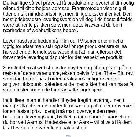
Du kan lige så vel prøve at få produkterne leveret til din bolig
eller ud til dit arbejdes adresse. Fragtmetoden viser sig til
tider en tak mindre prisbillig, men tillige ekstremt enkel. Den
mest prisbevidste leveringsversion vil dog i de fleste tilfælde
være at hente pakken selv, men dette kræver at du bor i
nærheden af webbutikkens bopæl.
Leveringsdygtigheden på Film og TV-serier er temmelig
vigtig forudsat man står og skal bruge produktet straks, så
herved er det forholdsvis væsentligt at man efterser det
forventede leveringstidspunkt for det respektive produkt.
Størstedelen af webshops frembyder dag-til-dag fragt på en
række af deres varenumre, eksempelvis Mule, The – Blu ray,
som dog beroer på at orden realiseres tidligere end et
angivent tidspunkt, således at de med sikkerhed kan nå at få
varen afsted inden de lageransatte tager hjem.
Indtil flere internet handler tilbyder fragtfri levering, men i
mange tilfælde er det under forudsætning af at der erhverves
for en fastsat pris. I øvrigt må man overveje den mest
betalelige leveringstype, hvilket mange gange – uanset om
du bor ved Aarhus, Haderslev eller Aars – vil blive at få dem
til at levere dine varer til en pakkeshop.