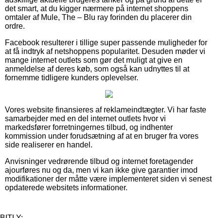
det smart, at du kigger nærmere på internet shoppens
omtaler af Mule, The – Blu ray forinden du placerer din
ordre.
Facebook resulterer i tillige super passende muligheder for
at få indtryk af netshoppens popularitet. Desuden møder vi
mange internet outlets som gør det muligt at give en
anmeldelse af deres køb, som også kan udnyttes til at
fornemme tidligere kunders oplevelser.
Vores website finansieres af reklameindtægter. Vi har faste
samarbejder med en del internet outlets hvor vi
markedsfører forretningernes tilbud, og indhenter
kommission under forudsætning af at en bruger fra vores
side realiserer en handel.
Anvisninger vedrørende tilbud og internet foretagender
ajourføres nu og da, men vi kan ikke give garantier imod
modifikationer der måtte være implementeret siden vi senest
opdaterede websitets informationer.
BITLY: