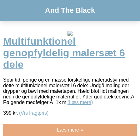
And The Black
Multifunktionel
genopfyldelig malersæt 6
dele
Spar tid, penge og en masse forskellige malerudstyr med
dette multifunktionel malersæt i 6 dele: Undgå maling der
drypper og bøvl med malertapen. Hæld blot lidt malingen
ned i de genopfyldelige malerruller. Yder god dækkeevne.Â
Følgende medfølger:Â 1x m
(Læs mere)
399
kr.
(Vis fragtpris)
Læs mere »