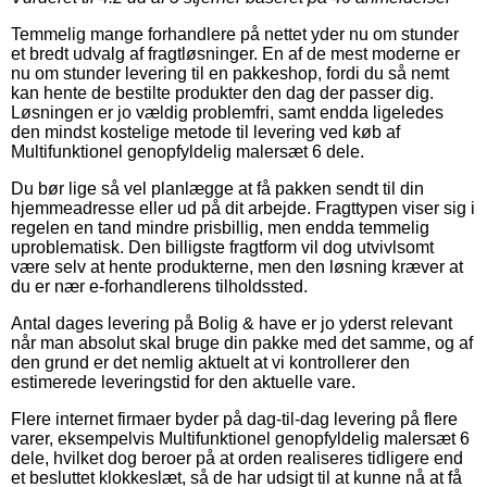
Temmelig mange forhandlere på nettet yder nu om stunder
et bredt udvalg af fragtløsninger. En af de mest moderne er
nu om stunder levering til en pakkeshop, fordi du så nemt
kan hente de bestilte produkter den dag der passer dig.
Løsningen er jo vældig problemfri, samt endda ligeledes
den mindst kostelige metode til levering ved køb af
Multifunktionel genopfyldelig malersæt 6 dele.
Du bør lige så vel planlægge at få pakken sendt til din
hjemmeadresse eller ud på dit arbejde. Fragttypen viser sig i
regelen en tand mindre prisbillig, men endda temmelig
uproblematisk. Den billigste fragtform vil dog utvivlsomt
være selv at hente produkterne, men den løsning kræver at
du er nær e-forhandlerens tilholdssted.
Antal dages levering på Bolig & have er jo yderst relevant
når man absolut skal bruge din pakke med det samme, og af
den grund er det nemlig aktuelt at vi kontrollerer den
estimerede leveringstid for den aktuelle vare.
Flere internet firmaer byder på dag-til-dag levering på flere
varer, eksempelvis Multifunktionel genopfyldelig malersæt 6
dele, hvilket dog beroer på at orden realiseres tidligere end
et besluttet klokkeslæt, så de har udsigt til at kunne nå at få