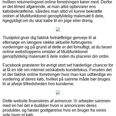
hvilken returneringsret online forretningen kører med. Derfor
er det tilmed afgørende, at man altid opbevarer ens
købsbekræftelse, således man altid vil kunne bekræfte
ordren af Multifunktionel genopfyldelig malersæt 6 dele,
ligegyldigt om du skal købe til en pige eller dreng.
Trustpilot giver dig faktisk fortræffelige genveje til at
eftersøge en længere række aktuelle forbrugeres
vurderinger og på grund af dette er det fornuftigt, at du beser
online webshoppens omtaler af Multifunktionel
genopfyldelig malersæt 6 dele inden du placerer din ordre.
Facebook præsterer for øvrigt stort set hæderlige chancer for
at få en idé om internet selskabets kundefokus. Foruden det
er der faktisk online forretninger hvor man kan udfærdige en
vurdering af deres køb, hvilket på samme måde bør bruges
til at afveje tilfredsheden hos kunderne.
Dette website finansieres af annoncer. Vi arbejder sammen
med en hel del e-butikker hvori vi annoncerer deres
produkter, og høster godtgørelse hvis en bruger fra vores
side laver et køb.