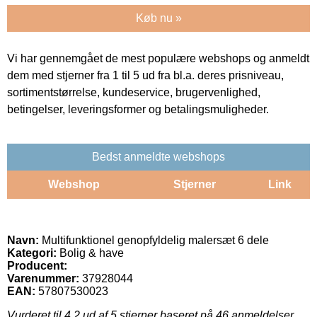
Køb nu »
Vi har gennemgået de mest populære webshops og anmeldt
dem med stjerner fra 1 til 5 ud fra bl.a. deres prisniveau,
sortimentstørrelse, kundeservice, brugervenlighed,
betingelser, leveringsformer og betalingsmuligheder.
Bedst anmeldte webshops
Webshop
Stjerner
Link
Navn:
Multifunktionel genopfyldelig malersæt 6 dele
Kategori:
Bolig & have
Producent:
Varenummer:
37928044
EAN:
57807530023
Vurderet til
4.2
ud af 5 stjerner baseret på
46
anmeldelser