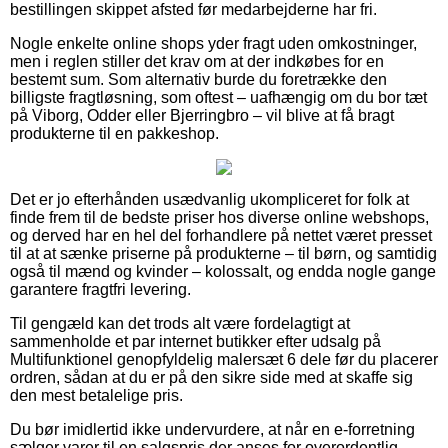
bestillingen skippet afsted før medarbejderne har fri.
Nogle enkelte online shops yder fragt uden omkostninger,
men i reglen stiller det krav om at der indkøbes for en
bestemt sum. Som alternativ burde du foretrække den
billigste fragtløsning, som oftest – uafhængig om du bor tæt
på Viborg, Odder eller Bjerringbro – vil blive at få bragt
produkterne til en pakkeshop.
Det er jo efterhånden usædvanlig ukompliceret for folk at
finde frem til de bedste priser hos diverse online webshops,
og derved har en hel del forhandlere på nettet været presset
til at at sænke priserne på produkterne – til børn, og samtidig
også til mænd og kvinder – kolossalt, og endda nogle gange
garantere fragtfri levering.
Til gengæld kan det trods alt være fordelagtigt at
sammenholde et par internet butikker efter udsalg på
Multifunktionel genopfyldelig malersæt 6 dele før du placerer
ordren, sådan at du er på den sikre side med at skaffe sig
den mest betalelige pris.
Du bør imidlertid ikke undervurdere, at når en e-forretning
sælger varer til en salgspris der anses for overordentlig