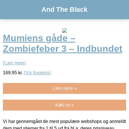
And The Black
Mumiens gåde –
Zombiefeber 3 – Indbundet
(Læs mere)
169.95
kr.
(Vis fragtpris)
Læs mere »
Køb nu »
Vi har gennemgået de mest populære webshops og anmeldt
dem med stjerner fra 1 til 5 ud fra bl.a. deres prisniveau,