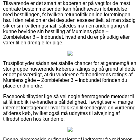
Tilsvarende er det smart at køberen er på vagt for de mest
centrale bestemmelser der kan håndhæves i forbindelse
med bestillingen, fx hvilken returpolitik online forretningen
har. I den relation er det desuden essesentielt, at man stadig
sikrer sin kvitteringsmail, således man en anden gang vil
kunne bevidne sin bestilling af Mumiens gåde –
Zombiefeber 3 – Indbundet, hvad end du er på udkig efter
varer til en dreng eller pige.
Trustpilot yder sådan set stabile chancer for at gennemgå en
stor gruppe nuværende køberes ratings og på grund af dette
er det prisværdigt, at du vurderer e-forhandlerens ratings af
Mumiens gåde – Zombiefeber 3 – Indbundet forinden du
placerer din ordre.
Facebook tilbyder lige så vel nogle fremragende metoder til
at få indblik i e-handlens pålidelighed. I øvrigt ser vi mange
internet foretagender hvor folk kan tilkendegive en vurdering
af deres køb, hvilket også må udnyttes til afvejning af
tilfredsheden hos kunderne.
Denne hjemmeside er finansieret af indtægter fra reklamer.