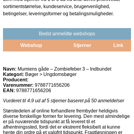
sortimentstørrelse, kundeservice, brugervenlighed,
betingelser, leveringsformer og betalingsmuligheder.
Bedst anmeldte webshops
Webshop
Stjerner
Link
Navn:
Mumiens gåde – Zombiefeber 3 – Indbundet
Kategori:
Bøger > Ungdomsbøger
Producent:
Varenummer:
9788771656206
EAN:
9788771656206
Vurderet til
4.9
ud af 5 stjerner baseret på
50
anmeldelser
Størstedelen af online forhandlere frembyder heldigvis
diverse forskellige former for levering. Den mest almindelige
er på nuværende tidspunkt at få leveret til et
afhentningssted, fordi det er ekstremt fleksibelt at kunne
hente din ordre på et valgfrit tidspunkt. Fragtløsningen er