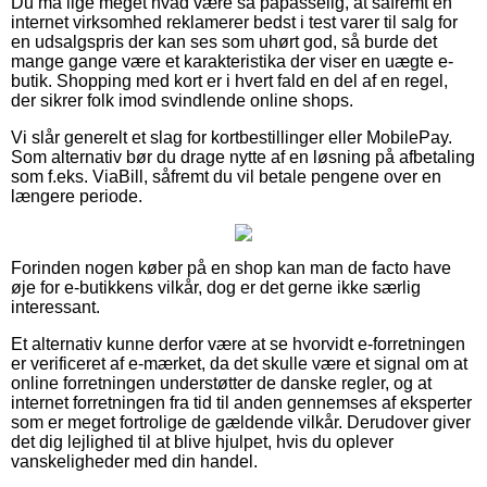
Du må lige meget hvad være så påpasselig, at såfremt en
internet virksomhed reklamerer bedst i test varer til salg for
en udsalgspris der kan ses som uhørt god, så burde det
mange gange være et karakteristika der viser en uægte e-
butik. Shopping med kort er i hvert fald en del af en regel,
der sikrer folk imod svindlende online shops.
Vi slår generelt et slag for kortbestillinger eller MobilePay.
Som alternativ bør du drage nytte af en løsning på afbetaling
som f.eks. ViaBill, såfremt du vil betale pengene over en
længere periode.
Forinden nogen køber på en shop kan man de facto have
øje for e-butikkens vilkår, dog er det gerne ikke særlig
interessant.
Et alternativ kunne derfor være at se hvorvidt e-forretningen
er verificeret af e-mærket, da det skulle være et signal om at
online forretningen understøtter de danske regler, og at
internet forretningen fra tid til anden gennemses af eksperter
som er meget fortrolige de gældende vilkår. Derudover giver
det dig lejlighed til at blive hjulpet, hvis du oplever
vanskeligheder med din handel.