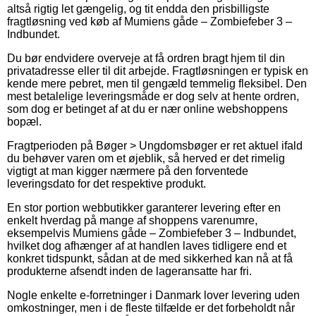
altså rigtig let gængelig, og tit endda den prisbilligste
fragtløsning ved køb af Mumiens gåde – Zombiefeber 3 –
Indbundet.
Du bør endvidere overveje at få ordren bragt hjem til din
privatadresse eller til dit arbejde. Fragtløsningen er typisk en
kende mere pebret, men til gengæld temmelig fleksibel. Den
mest betalelige leveringsmåde er dog selv at hente ordren,
som dog er betinget af at du er nær online webshoppens
bopæl.
Fragtperioden på Bøger > Ungdomsbøger er ret aktuel ifald
du behøver varen om et øjeblik, så herved er det rimelig
vigtigt at man kigger nærmere på den forventede
leveringsdato for det respektive produkt.
En stor portion webbutikker garanterer levering efter en
enkelt hverdag på mange af shoppens varenumre,
eksempelvis Mumiens gåde – Zombiefeber 3 – Indbundet,
hvilket dog afhænger af at handlen laves tidligere end et
konkret tidspunkt, sådan at de med sikkerhed kan nå at få
produkterne afsendt inden de lageransatte har fri.
Nogle enkelte e-forretninger i Danmark lover levering uden
omkostninger, men i de fleste tilfælde er det forbeholdt når