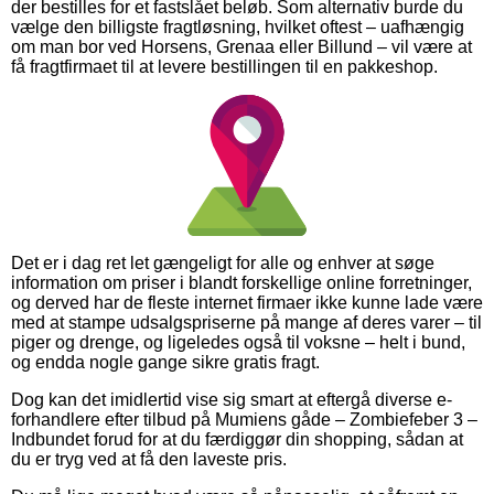
der bestilles for et fastslået beløb. Som alternativ burde du
vælge den billigste fragtløsning, hvilket oftest – uafhængig
om man bor ved Horsens, Grenaa eller Billund – vil være at
få fragtfirmaet til at levere bestillingen til en pakkeshop.
Det er i dag ret let gængeligt for alle og enhver at søge
information om priser i blandt forskellige online forretninger,
og derved har de fleste internet firmaer ikke kunne lade være
med at stampe udsalgspriserne på mange af deres varer – til
piger og drenge, og ligeledes også til voksne – helt i bund,
og endda nogle gange sikre gratis fragt.
Dog kan det imidlertid vise sig smart at eftergå diverse e-
forhandlere efter tilbud på Mumiens gåde – Zombiefeber 3 –
Indbundet forud for at du færdiggør din shopping, sådan at
du er tryg ved at få den laveste pris.