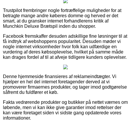
Trustpilot frembringer nogle fortræffelige muligheder for at
betragte mange andre køberes domme og herved er det
smart, at du gransker internet forhandlerens kritik af
Munchkin Deluxe Brætspil inden du shopper.
Facebook fremskaffer desuden adskillige fine løsninger til at
få indtryk af webshoppens popularitet. Desuden møder vi
nogle internet virksomheder hvor folk kan udfærdige en
vurdering af deres købsoplevelse, hvilket på samme måde
kan drages fordel af til at afveje tidligere kunders oplevelser.
Denne hjemmeside finansieres af reklameindtægter. Vi
hjælper en hel del internet foretagender derved at vi
promoverer firmaernes produkter, og tager imod godtgørelse
såfremt du fuldfører et køb.
Fakta vedrørende produkter og butikker på nettet værnes om
løbende, men vi kan ikke give garantier imod rettelser der
kan være foretaget siden vi sidste gang opdaterede vores
informationer.