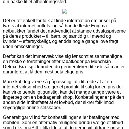
din pakke til et afhentningssted.
Det er ret enkelt for folk at finde information om priser på
tværs af internet outlets, og så har de fleste Enigma
netbutikker fundet det nødvendigt at stampe udsalgspriserne
på deres produkter – til børn, og samtidig til mænd og
kvinder – eftertrykkeligt, og endda nogle gange love fragt
uden omkostninger.
Derfor kan det immervæk vise sig lønsomt at sammenligne
en række e-forretninger efter rabatkoder på Munchkin
Deluxe Brætspil forinden du gennemfører dit køb, så man er
garanteret at få den mest betalelige pris.
Man skal dog være så påpasselig, at i tilfælde af at en
internet virksomhed sælger et produkt til salg for en pris der
kan virke uendeligt gunstig, kan det mange gange være et
fingerpeg om en bedragerisk shop. Kortbetalinger er på den
anden side indbefattet af et lovbud, der sikrer folk imod
snydagtige online selskaber.
Generelt går vi ind for kortbestillinger eller betalinger med
mobilen. Som en alternativ mulighed bør du vælge et tilbud
som f.eks. ViaBill, i tilfælde af at du gerne vil afdrage prisen