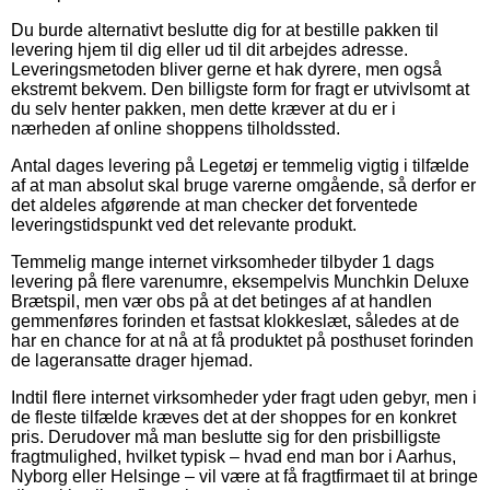
Du burde alternativt beslutte dig for at bestille pakken til
levering hjem til dig eller ud til dit arbejdes adresse.
Leveringsmetoden bliver gerne et hak dyrere, men også
ekstremt bekvem. Den billigste form for fragt er utvivlsomt at
du selv henter pakken, men dette kræver at du er i
nærheden af online shoppens tilholdssted.
Antal dages levering på Legetøj er temmelig vigtig i tilfælde
af at man absolut skal bruge varerne omgående, så derfor er
det aldeles afgørende at man checker det forventede
leveringstidspunkt ved det relevante produkt.
Temmelig mange internet virksomheder tilbyder 1 dags
levering på flere varenumre, eksempelvis Munchkin Deluxe
Brætspil, men vær obs på at det betinges af at handlen
gemmenføres forinden et fastsat klokkeslæt, således at de
har en chance for at nå at få produktet på posthuset forinden
de lageransatte drager hjemad.
Indtil flere internet virksomheder yder fragt uden gebyr, men i
de fleste tilfælde kræves det at der shoppes for en konkret
pris. Derudover må man beslutte sig for den prisbilligste
fragtmulighed, hvilket typisk – hvad end man bor i Aarhus,
Nyborg eller Helsinge – vil være at få fragtfirmaet til at bringe