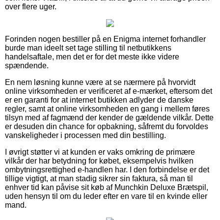
over flere uger.
Forinden nogen bestiller på en Enigma internet forhandler
burde man ideelt set tage stilling til netbutikkens
handelsaftale, men det er for det meste ikke videre
spændende.
En nem løsning kunne være at se nærmere på hvorvidt
online virksomheden er verificeret af e-mærket, eftersom det
er en garanti for at internet butikken adlyder de danske
regler, samt at online virksomheden en gang i mellem føres
tilsyn med af fagmænd der kender de gældende vilkår. Dette
er desuden din chance for opbakning, såfremt du forvoldes
vanskeligheder i processen med din bestilling.
I øvrigt støtter vi at kunden er vaks omkring de primære
vilkår der har betydning for købet, eksempelvis hvilken
ombytningsrettighed e-handlen har. I den forbindelse er det
tillige vigtigt, at man stadig sikrer sin faktura, så man til
enhver tid kan påvise sit køb af Munchkin Deluxe Brætspil,
uden hensyn til om du leder efter en vare til en kvinde eller
mand.