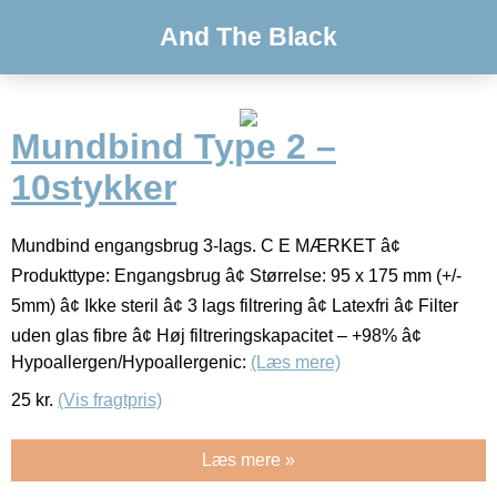
And The Black
Mundbind Type 2 –
10stykker
Mundbind engangsbrug 3-lags. C E MÆRKET â¢
Produkttype: Engangsbrug â¢ Størrelse: 95 x 175 mm (+/-
5mm) â¢ Ikke steril â¢ 3 lags filtrering â¢ Latexfri â¢ Filter
uden glas fibre â¢ Høj filtreringskapacitet – +98% â¢
Hypoallergen/Hypoallergenic:
(Læs mere)
25
kr.
(Vis fragtpris)
Læs mere »