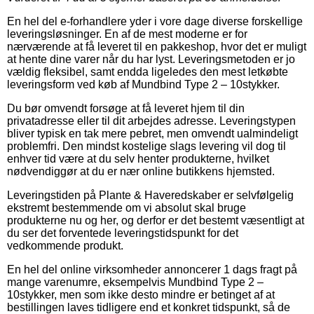
En hel del e-forhandlere yder i vore dage diverse forskellige
leveringsløsninger. En af de mest moderne er for
nærværende at få leveret til en pakkeshop, hvor det er muligt
at hente dine varer når du har lyst. Leveringsmetoden er jo
vældig fleksibel, samt endda ligeledes den mest letkøbte
leveringsform ved køb af Mundbind Type 2 – 10stykker.
Du bør omvendt forsøge at få leveret hjem til din
privatadresse eller til dit arbejdes adresse. Leveringstypen
bliver typisk en tak mere pebret, men omvendt ualmindeligt
problemfri. Den mindst kostelige slags levering vil dog til
enhver tid være at du selv henter produkterne, hvilket
nødvendiggør at du er nær online butikkens hjemsted.
Leveringstiden på Plante & Haveredskaber er selvfølgelig
ekstremt bestemmende om vi absolut skal bruge
produkterne nu og her, og derfor er det bestemt væsentligt at
du ser det forventede leveringstidspunkt for det
vedkommende produkt.
En hel del online virksomheder annoncerer 1 dags fragt på
mange varenumre, eksempelvis Mundbind Type 2 –
10stykker, men som ikke desto mindre er betinget af at
bestillingen laves tidligere end et konkret tidspunkt, så de