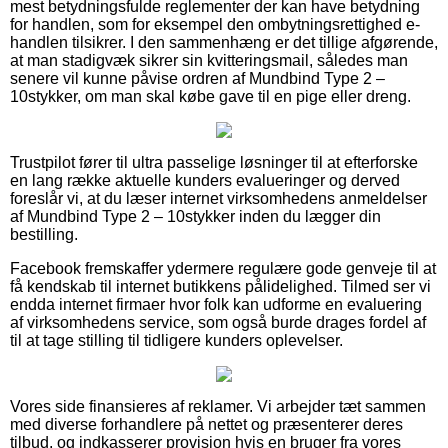
mest betydningsfulde reglementer der kan have betydning
for handlen, som for eksempel den ombytningsrettighed e-
handlen tilsikrer. I den sammenhæng er det tillige afgørende,
at man stadigvæk sikrer sin kvitteringsmail, således man
senere vil kunne påvise ordren af Mundbind Type 2 –
10stykker, om man skal købe gave til en pige eller dreng.
Trustpilot fører til ultra passelige løsninger til at efterforske
en lang række aktuelle kunders evalueringer og derved
foreslår vi, at du læser internet virksomhedens anmeldelser
af Mundbind Type 2 – 10stykker inden du lægger din
bestilling.
Facebook fremskaffer ydermere regulære gode genveje til at
få kendskab til internet butikkens pålidelighed. Tilmed ser vi
endda internet firmaer hvor folk kan udforme en evaluering
af virksomhedens service, som også burde drages fordel af
til at tage stilling til tidligere kunders oplevelser.
Vores side finansieres af reklamer. Vi arbejder tæt sammen
med diverse forhandlere på nettet og præsenterer deres
tilbud, og indkasserer provision hvis en bruger fra vores