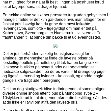
har mulighed for at nå at få bestillingen på posthuset forud
for at lagerpersonalet drager hjemad.
En række online selskaber præsterer fragt uden gebyr, men i
mange tilfælde er det kun gældende hvis man aftager for en
fastsat pris. I øvrigt kan du gribe den mest letkøbte
leveringstype, som ofte – ligegyldigt om man er tæt på
København, Svendborg eller Humlebæk – vil være at få
fragtmanden til at bringe din pakke til et udleveringssted.
Det er jo efterhånden virkelig hensigtsmæssigt for
almindelige mennesker at finde de laveste priser på
forskellige outlets på nettet, og til tak har en lang række
Unknown butikker på nettet fundet det nødvendigt at
nedsætte salgsværdien på deres varer – til drenge og piger,
og ligeså til mænd og kvinder – kolossalt, og endda nogle
gange sikre fragt uden beregning.
Det kan dog stadigvæk blive indbringende at sammenligne
diverse online shops efter tilbud på Mundbind Type 2 –
10stykker forud for at du gennemfører din bestilling, således
at du ikke er i tvivl om at få den laveste pris.
Du må trods alt være opmærksom på, at når en internet