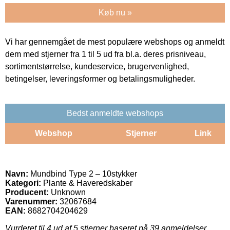
Køb nu »
Vi har gennemgået de mest populære webshops og anmeldt
dem med stjerner fra 1 til 5 ud fra bl.a. deres prisniveau,
sortimentstørrelse, kundeservice, brugervenlighed,
betingelser, leveringsformer og betalingsmuligheder.
Bedst anmeldte webshops
Webshop
Stjerner
Link
Navn:
Mundbind Type 2 – 10stykker
Kategori:
Plante & Haveredskaber
Producent:
Unknown
Varenummer:
32067684
EAN:
8682704204629
Vurderet til
4
ud af 5 stjerner baseret på
39
anmeldelser