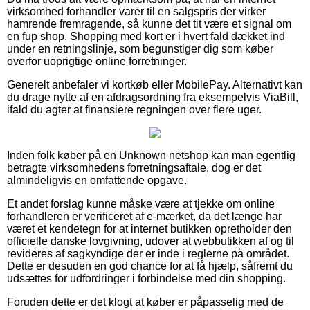
virksomhed forhandler varer til en salgspris der virker
hamrende fremragende, så kunne det tit være et signal om
en fup shop. Shopping med kort er i hvert fald dækket ind
under en retningslinje, som begunstiger dig som køber
overfor uoprigtige online forretninger.
Generelt anbefaler vi kortkøb eller MobilePay. Alternativt kan
du drage nytte af en afdragsordning fra eksempelvis ViaBill,
ifald du agter at finansiere regningen over flere uger.
Inden folk køber på en Unknown netshop kan man egentlig
betragte virksomhedens forretningsaftale, dog er det
almindeligvis en omfattende opgave.
Et andet forslag kunne måske være at tjekke om online
forhandleren er verificeret af e-mærket, da det længe har
været et kendetegn for at internet butikken opretholder den
officielle danske lovgivning, udover at webbutikken af og til
revideres af sagkyndige der er inde i reglerne på området.
Dette er desuden en god chance for at få hjælp, såfremt du
udsættes for udfordringer i forbindelse med din shopping.
Foruden dette er det klogt at køber er påpasselig med de