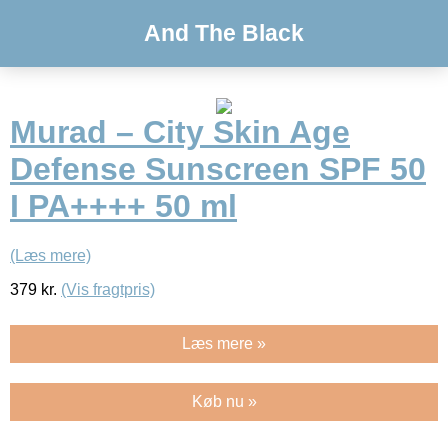
And The Black
Murad – City Skin Age
Defense Sunscreen SPF 50
I PA++++ 50 ml
(Læs mere)
379
kr.
(Vis fragtpris)
Læs mere »
Køb nu »