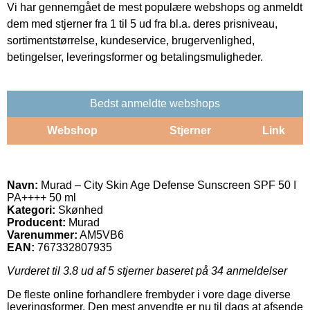
Vi har gennemgået de mest populære webshops og anmeldt
dem med stjerner fra 1 til 5 ud fra bl.a. deres prisniveau,
sortimentstørrelse, kundeservice, brugervenlighed,
betingelser, leveringsformer og betalingsmuligheder.
Bedst anmeldte webshops
Webshop
Stjerner
Link
Navn:
Murad – City Skin Age Defense Sunscreen SPF 50 I
PA++++ 50 ml
Kategori:
Skønhed
Producent:
Murad
Varenummer:
AM5VB6
EAN:
767332807935
Vurderet til
3.8
ud af 5 stjerner baseret på
34
anmeldelser
De fleste online forhandlere frembyder i vore dage diverse
leveringsformer. Den mest anvendte er nu til dags at afsende