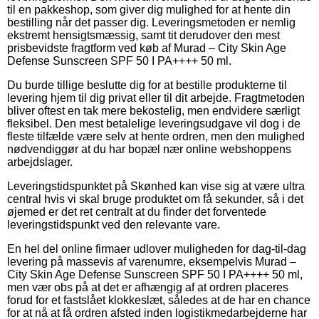
til en pakkeshop, som giver dig mulighed for at hente din
bestilling når det passer dig. Leveringsmetoden er nemlig
ekstremt hensigtsmæssig, samt tit derudover den mest
prisbevidste fragtform ved køb af Murad – City Skin Age
Defense Sunscreen SPF 50 I PA++++ 50 ml.
Du burde tillige beslutte dig for at bestille produkterne til
levering hjem til dig privat eller til dit arbejde. Fragtmetoden
bliver oftest en tak mere bekostelig, men endvidere særligt
fleksibel. Den mest betalelige leveringsudgave vil dog i de
fleste tilfælde være selv at hente ordren, men den mulighed
nødvendiggør at du har bopæl nær online webshoppens
arbejdslager.
Leveringstidspunktet på Skønhed kan vise sig at være ultra
central hvis vi skal bruge produktet om få sekunder, så i det
øjemed er det ret centralt at du finder det forventede
leveringstidspunkt ved den relevante vare.
En hel del online firmaer udlover muligheden for dag-til-dag
levering på massevis af varenumre, eksempelvis Murad –
City Skin Age Defense Sunscreen SPF 50 I PA++++ 50 ml,
men vær obs på at det er afhængig af at ordren placeres
forud for et fastslået klokkeslæt, således at de har en chance
for at nå at få ordren afsted inden logistikmedarbejderne har