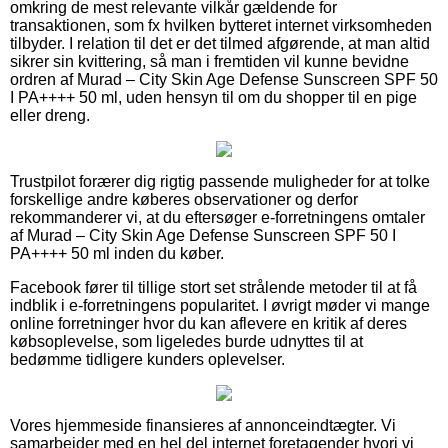
omkring de mest relevante vilkår gældende for
transaktionen, som fx hvilken bytteret internet virksomheden
tilbyder. I relation til det er det tilmed afgørende, at man altid
sikrer sin kvittering, så man i fremtiden vil kunne bevidne
ordren af Murad – City Skin Age Defense Sunscreen SPF 50
I PA++++ 50 ml, uden hensyn til om du shopper til en pige
eller dreng.
Trustpilot forærer dig rigtig passende muligheder for at tolke
forskellige andre køberes observationer og derfor
rekommanderer vi, at du eftersøger e-forretningens omtaler
af Murad – City Skin Age Defense Sunscreen SPF 50 I
PA++++ 50 ml inden du køber.
Facebook fører til tillige stort set strålende metoder til at få
indblik i e-forretningens popularitet. I øvrigt møder vi mange
online forretninger hvor du kan aflevere en kritik af deres
købsoplevelse, som ligeledes burde udnyttes til at
bedømme tidligere kunders oplevelser.
Vores hjemmeside finansieres af annonceindtægter. Vi
samarbejder med en hel del internet foretagender hvori vi