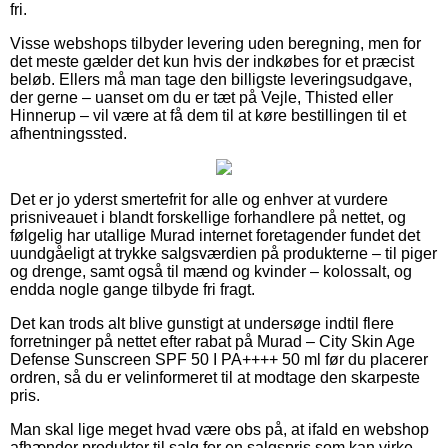
fri.
Visse webshops tilbyder levering uden beregning, men for
det meste gælder det kun hvis der indkøbes for et præcist
beløb. Ellers må man tage den billigste leveringsudgave,
der gerne – uanset om du er tæt på Vejle, Thisted eller
Hinnerup – vil være at få dem til at køre bestillingen til et
afhentningssted.
Det er jo yderst smertefrit for alle og enhver at vurdere
prisniveauet i blandt forskellige forhandlere på nettet, og
følgelig har utallige Murad internet foretagender fundet det
uundgåeligt at trykke salgsværdien på produkterne – til piger
og drenge, samt også til mænd og kvinder – kolossalt, og
endda nogle gange tilbyde fri fragt.
Det kan trods alt blive gunstigt at undersøge indtil flere
forretninger på nettet efter rabat på Murad – City Skin Age
Defense Sunscreen SPF 50 I PA++++ 50 ml før du placerer
ordren, så du er velinformeret til at modtage den skarpeste
pris.
Man skal lige meget hvad være obs på, at ifald en webshop
afhænder produkter til salg for en salgspris som kan virke