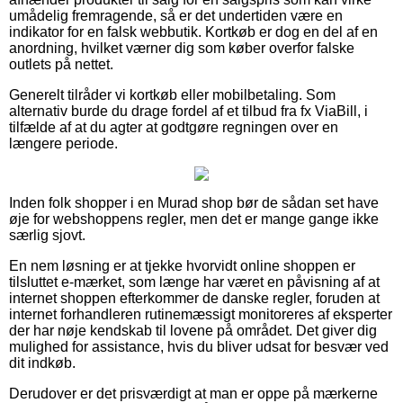
umådelig fremragende, så er det undertiden være en
indikator for en falsk webbutik. Kortkøb er dog en del af en
anordning, hvilket værner dig som køber overfor falske
outlets på nettet.
Generelt tilråder vi kortkøb eller mobilbetaling. Som
alternativ burde du drage fordel af et tilbud fra fx ViaBill, i
tilfælde af at du agter at godtgøre regningen over en
længere periode.
Inden folk shopper i en Murad shop bør de sådan set have
øje for webshoppens regler, men det er mange gange ikke
særlig sjovt.
En nem løsning er at tjekke hvorvidt online shoppen er
tilsluttet e-mærket, som længe har været en påvisning af at
internet shoppen efterkommer de danske regler, foruden at
internet forhandleren rutinemæssigt monitoreres af eksperter
der har nøje kendskab til lovene på området. Det giver dig
mulighed for assistance, hvis du bliver udsat for besvær ved
dit indkøb.
Derudover er det prisværdigt at man er oppe på mærkerne