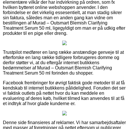
elementære vilkår der har indvirkning på ordren, som fx
hvilken bytteret online webshoppen anvender. I den
forbindelse er det virkelig essesentielt, at man stadig sikrer
sin faktura, således man en anden gang kan vidne om
bestillingen af Murad – Outsmart Blemish Clarifying
Treatment Serum 50 ml, ligegyldigt om man er på udkig efter
produkter til en pige eller dreng.
Trustpilot medfører en lang række anstændige genveje til at
efterforske en lang række tidligere forbrugeres domme og
derfor støtter vi, at du eftergår internet butikkens
bedømmelser af Murad – Outsmart Blemish Clarifying
Treatment Serum 50 ml forinden du shopper.
Facebook frembringer for øvrigt faktisk gode metoder til at få
kendskab til internet butikkens pålidelighed. Foruden det ser
vi faktisk outlets på nettet hvor du kan meddele en
evaluering af deres køb, hvilket tilmed kan anvendes til at få
et indtryk af hvor glade kunderne er.
Denne side finansieres af reklamer. Vi har samarbejdsaftaler
med masser af forretninger på nettet eftersom vi publicerer