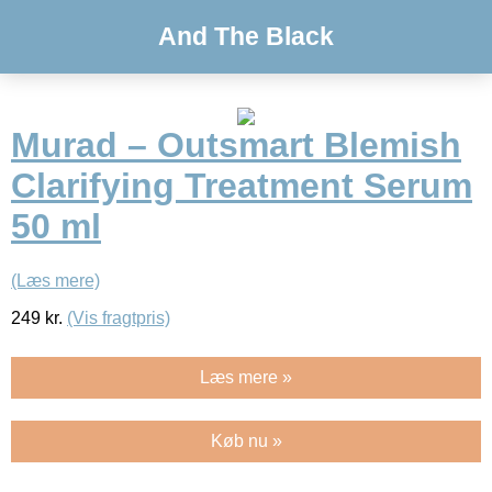
And The Black
Murad – Outsmart Blemish
Clarifying Treatment Serum
50 ml
(Læs mere)
249
kr.
(Vis fragtpris)
Læs mere »
Køb nu »