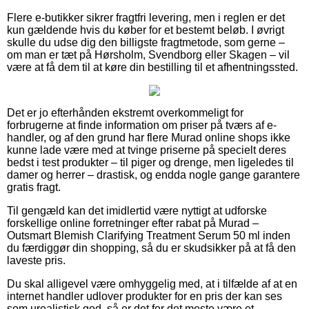
Flere e-butikker sikrer fragtfri levering, men i reglen er det
kun gældende hvis du køber for et bestemt beløb. I øvrigt
skulle du udse dig den billigste fragtmetode, som gerne –
om man er tæt på Hørsholm, Svendborg eller Skagen – vil
være at få dem til at køre din bestilling til et afhentningssted.
Det er jo efterhånden ekstremt overkommeligt for
forbrugerne at finde information om priser på tværs af e-
handler, og af den grund har flere Murad online shops ikke
kunne lade være med at tvinge priserne på specielt deres
bedst i test produkter – til piger og drenge, men ligeledes til
damer og herrer – drastisk, og endda nogle gange garantere
gratis fragt.
Til gengæld kan det imidlertid være nyttigt at udforske
forskellige online forretninger efter rabat på Murad –
Outsmart Blemish Clarifying Treatment Serum 50 ml inden
du færdiggør din shopping, så du er skudsikker på at få den
laveste pris.
Du skal alligevel være omhyggelig med, at i tilfælde af at en
internet handler udlover produkter for en pris der kan ses
som urealistisk god, så er det for det meste være et