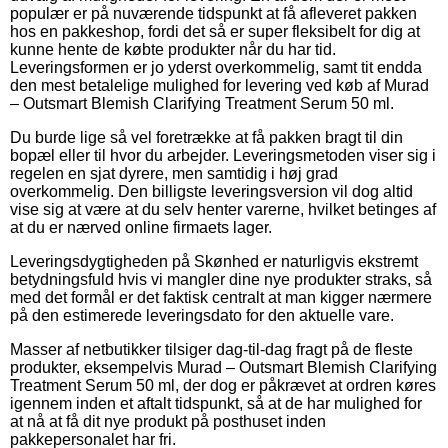
populær er på nuværende tidspunkt at få afleveret pakken
hos en pakkeshop, fordi det så er super fleksibelt for dig at
kunne hente de købte produkter når du har tid.
Leveringsformen er jo yderst overkommelig, samt tit endda
den mest betalelige mulighed for levering ved køb af Murad
– Outsmart Blemish Clarifying Treatment Serum 50 ml.
Du burde lige så vel foretrække at få pakken bragt til din
bopæl eller til hvor du arbejder. Leveringsmetoden viser sig i
regelen en sjat dyrere, men samtidig i høj grad
overkommelig. Den billigste leveringsversion vil dog altid
vise sig at være at du selv henter varerne, hvilket betinges af
at du er nærved online firmaets lager.
Leveringsdygtigheden på Skønhed er naturligvis ekstremt
betydningsfuld hvis vi mangler dine nye produkter straks, så
med det formål er det faktisk centralt at man kigger nærmere
på den estimerede leveringsdato for den aktuelle vare.
Masser af netbutikker tilsiger dag-til-dag fragt på de fleste
produkter, eksempelvis Murad – Outsmart Blemish Clarifying
Treatment Serum 50 ml, der dog er påkrævet at ordren køres
igennem inden et aftalt tidspunkt, så at de har mulighed for
at nå at få dit nye produkt på posthuset inden
pakkepersonalet har fri.