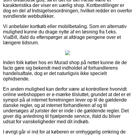
karakteristika der viser en uærlig shop. Kortbestillinger er
dog en del af Indsigelsesordningen, hvilket redder en overfor
svindlende webbutikker.
Vi anbefaler kortkøb eller mobilbetaling. Som en alternativ
mulighed kunne du drage nytte af en løsning fra f.eks.
ViaBill, ifald du efterspørger at afdrage pengene over et
længere tidsrum.
Inden folk køber hos en Murad shop på nettet kunne de de
facto gøre sig bekendt med indholdet af forhandlerens
handelsaftale, dog er det naturligvis ikke specielt
ophidsende.
En anden mulighed kan derfor være at kontrollere hvorvidt
online webshoppen er e-mærke tilsluttet, grundet at det er et
sympol på at internet forretningen lever op til de gældende
danske regler, og at internet forhandleren af og til
undersøges af jurister der er inde i de gældende regler. Det
giver dig anledning til hjælpende service, ifald du bliver
udsat for vanskeligheder med dit indkøb.
I øvrigt går vi ind for at køberen er omhyggelig omkring de