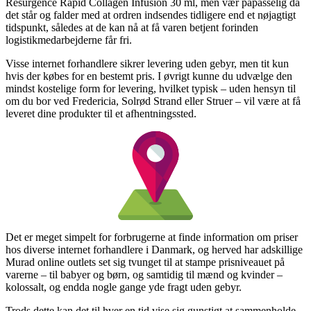
Resurgence Rapid Collagen Infusion 30 ml, men vær påpasselig da
det står og falder med at ordren indsendes tidligere end et nøjagtigt
tidspunkt, således at de kan nå at få varen betjent forinden
logistikmedarbejderne får fri.
Visse internet forhandlere sikrer levering uden gebyr, men tit kun
hvis der købes for en bestemt pris. I øvrigt kunne du udvælge den
mindst kostelige form for levering, hvilket typisk – uden hensyn til
om du bor ved Fredericia, Solrød Strand eller Struer – vil være at få
leveret dine produkter til et afhentningssted.
Det er meget simpelt for forbrugerne at finde information om priser
hos diverse internet forhandlere i Danmark, og herved har adskillige
Murad online outlets set sig tvunget til at stampe prisniveauet på
varerne – til babyer og børn, og samtidig til mænd og kvinder –
kolossalt, og endda nogle gange yde fragt uden gebyr.
Trods dette kan det til hver en tid vise sig gunstigt at sammenholde