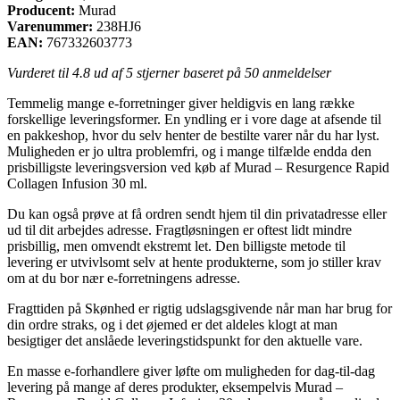
Producent:
Murad
Varenummer:
238HJ6
EAN:
767332603773
Vurderet til
4.8
ud af 5 stjerner baseret på
50
anmeldelser
Temmelig mange e-forretninger giver heldigvis en lang række
forskellige leveringsformer. En yndling er i vore dage at afsende til
en pakkeshop, hvor du selv henter de bestilte varer når du har lyst.
Muligheden er jo ultra problemfri, og i mange tilfælde endda den
prisbilligste leveringsversion ved køb af Murad – Resurgence Rapid
Collagen Infusion 30 ml.
Du kan også prøve at få ordren sendt hjem til din privatadresse eller
ud til dit arbejdes adresse. Fragtløsningen er oftest lidt mindre
prisbillig, men omvendt ekstremt let. Den billigste metode til
levering er utvivlsomt selv at hente produkterne, som jo stiller krav
om at du bor nær e-forretningens adresse.
Fragttiden på Skønhed er rigtig udslagsgivende når man har brug for
din ordre straks, og i det øjemed er det aldeles klogt at man
besigtiger det anslåede leveringstidspunkt for den aktuelle vare.
En masse e-forhandlere giver løfte om muligheden for dag-til-dag
levering på mange af deres produkter, eksempelvis Murad –