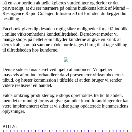
på en stor portion aktuelle køberes vurderinger og derfor er det
prisværdigt, at du ser nærmere på online butikkens kritik af Murad –
Resurgence Rapid Collagen Infusion 30 ml forinden du lægger din
bestilling.
Facebook giver dig desuden rigtig sikre muligheder for at få indblik
i online virksomhedens kundetilfredshed. Derudover møder vi
mange shops på nettet som tilbyder kunderne at give en kritik af
deres køb, som på samme måde burde tages i brug til at tage stilling
til tilfredsheden hos kunderne.
Denne side er finansieret ved hjælp af annoncer. Vi hjælper
massevis af online forhandlere da vi præsenterer virksomhedernes
tilbud, og høster kommission i tilfælde af at den bruger vi sender
videre realiserer en handel.
Fakta omkring produkter og e-shops opretholdes fra tid til anden,
men det er umuligt for os at give garantier imod forandringer der kan
være implementeret efter at vi sidste gang opdaterede hjemmesidens
oplysninger.
BITLY:
1
1
1
1
1
1
1
1
1
1
1
1
1
1
1
1
1
1
1
1
1
1
1
1
1
1
1
1
1
1
1
1
1
1
1
1