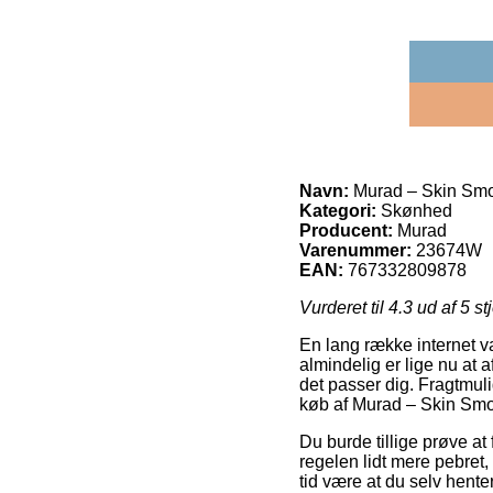
Navn:
Murad – Skin Smo
Kategori:
Skønhed
Producent:
Murad
Varenummer:
23674W
EAN:
767332809878
Vurderet til
4.3
ud af 5 st
En lang række internet var
almindelig er lige nu at 
det passer dig. Fragtmul
køb af Murad – Skin Smo
Du burde tillige prøve at f
regelen lidt mere pebret,
tid være at du selv hent