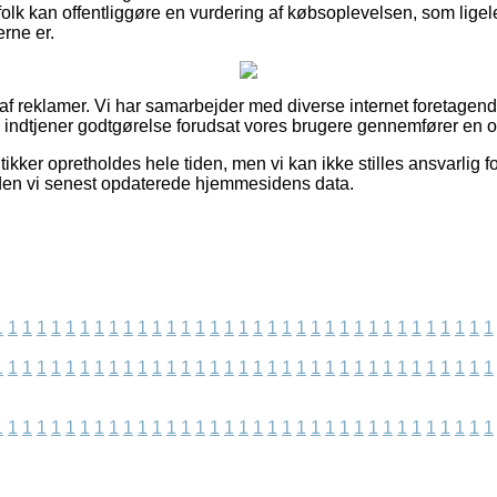
olk kan offentliggøre en vurdering af købsoplevelsen, som ligele
rne er.
 af reklamer. Vi har samarbejder med diverse internet foretagend
og indtjener godtgørelse forudsat vores brugere gennemfører en o
ikker opretholdes hele tiden, men vi kan ikke stilles ansvarlig f
siden vi senest opdaterede hjemmesidens data.
1
1
1
1
1
1
1
1
1
1
1
1
1
1
1
1
1
1
1
1
1
1
1
1
1
1
1
1
1
1
1
1
1
1
1
1
1
1
1
1
1
1
1
1
1
1
1
1
1
1
1
1
1
1
1
1
1
1
1
1
1
1
1
1
1
1
1
1
1
1
1
1
1
1
1
1
1
1
1
1
1
1
1
1
1
1
1
1
1
1
1
1
1
1
1
1
1
1
1
1
1
1
1
1
1