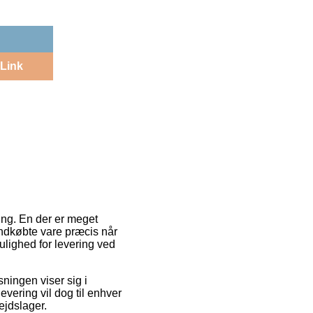
Link
ring. En der er meget
yindkøbte vare præcis når
ulighed for levering ved
øsningen viser sig i
evering vil dog til enhver
ejdslager.