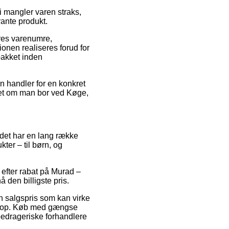
 mangler varen straks,
vante produkt.
res varenumre,
onen realiseres forud for
pakket inden
n handler for en konkret
set om man bor ved Køge,
r det har en lang række
ter – til børn, og
r efter rabat på Murad –
 den billigste pris.
en salgspris som kan virke
bshop. Køb med gængse
 bedrageriske forhandlere