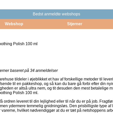
Bedst anmeldte webshops
Webshop
Stjerner
othing Polish 100 ml
jerner baseret på
34
anmeldelser
ehuse tildeler i øjeblikket et hav af forskellige metoder til leve
afsende til en pakkeshop, og så kan du bare gå forbi efter din n
igheden er altså ultra nem, og tit desuden den mest betalelige m
othing Polish 100 ml.
å ordren leveret til din lejlighed eller til når du er på job. Fragtl
 men ydermere temmelig gnidningsløs. Den prisbilligste type af l
er varerne, hvilket nødvendiggør at du er tæt på netshoppens arb