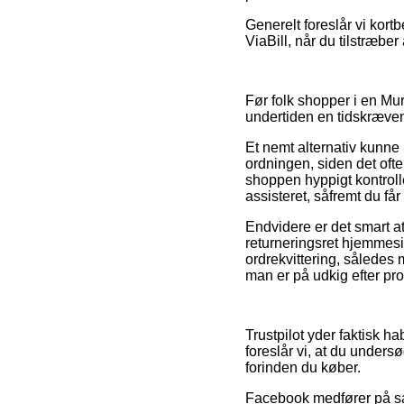
Generelt foreslår vi kort
ViaBill, når du tilstræbe
Før folk shopper i en Mur
undertiden en tidskræve
Et nemt alternativ kunn
ordningen, siden det ofte
shoppen hyppigt kontrolle
assisteret, såfremt du f
Endvidere er det smart at
returneringsret hjemmesi
ordrekvittering, således
man er på udkig efter prod
Trustpilot yder faktisk h
foreslår vi, at du unde
forinden du køber.
Facebook medfører på sam