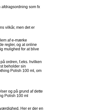
en afdragsordning som fx
ns vilkår, men det er
dlem af e-mærke
e regler, og at online
ig mulighed for at blive
på ordren, f.eks. hvilken
st beholder sin
othing Polish 100 ml, om
elser og på grund af dette
ng Polish 100 ml
oværdighed. Her er der en