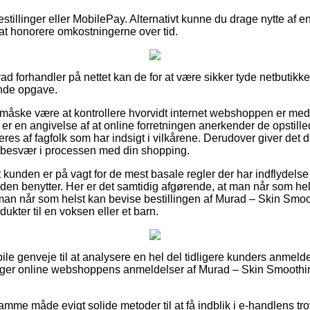
bestillinger eller MobilePay. Alternativt kunne du drage nytte af 
r at honorere omkostningerne over tid.
ad forhandler på nettet kan de for at være sikker tyde netbutikke
nde opgave.
e måske være at kontrollere hvorvidt internet webshoppen er me
 er en angivelse af at online forretningen anerkender de opstilled
res af fagfolk som har indsigt i vilkårene. Derudover giver det d
år besvær i processen med din shopping.
 kunden er på vagt for de mest basale regler der har indflydelse 
den benytter. Her er det samtidig afgørende, at man når som hel
 man når som helst kan bevise bestillingen af Murad – Skin Smo
ukter til en voksen eller et barn.
abile genveje til at analysere en hel del tidligere kunders anmeld
rsøger online webshoppens anmeldelser af Murad – Skin Smoothi
me måde evigt solide metoder til at få indblik i e-handlens tr