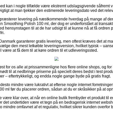
d kan i nogle tilfælde være ekstremt udslagsgivende såfremt vi
igtigt at man tjekker den estimerede leveringsdato ved det rele
e præsterer levering på næstkommende hverdag på mange af de
 Smoothing Polish 100 ml, der dog er underforstået at transakti
d hensynstagen til at de har udsigt til at kunne nå at få ordren 
ri.
Danmark garanterer gratis levering, men oftest kræves det at ma
vælge den mest letkøbte leveringsversion, hvilket typisk – uan
 være at få dem til at køre ordren til et udleveringssted.
løst for os alle at prissammenligne hos flere online shops, og fo
ødt til at nedbringe priserne på specielt deres bedst i test produk
mer – eftertrykkeligt, og endda nogle gange byde på gratis fragt.
desto mindre være lukrativt at efterse nogle internet forretninge
 ml før du placerer ordren, sådan at du er skråsikker på at opnå
 være klar over, at når en online butik frembyder et produkt til 
ør det undertiden være et tegn på en bedragerisk internet we
to mindre omfavnet af et regulativ, hvilket sikrer kunden overfor