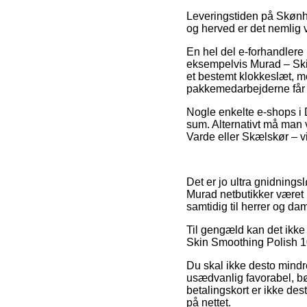
Leveringstiden på Skønhe
og herved er det nemlig v
En hel del e-forhandler
eksempelvis Murad – Skin
et bestemt klokkeslæt, me
pakkemedarbejderne får f
Nogle enkelte e-shops i 
sum. Alternativt må man 
Varde eller Skælskør – vil
Det er jo ultra gnidnings
Murad netbutikker været n
samtidig til herrer og da
Til gengæld kan det ikke 
Skin Smoothing Polish 100
Du skal ikke desto mindre
usædvanlig favorabel, b
betalingskort er ikke des
på nettet.