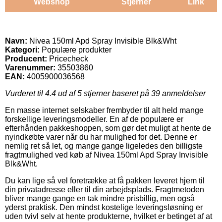
Webshop
Stjerner
Link
Navn:
Nivea 150ml Apd Spray Invisible Blk&Wht
Kategori:
Populære produkter
Producent:
Pricecheck
Varenummer:
35503860
EAN:
4005900036568
Vurderet til
4.4
ud af 5 stjerner baseret på
39
anmeldelser
En masse internet selskaber frembyder til alt held mange
forskellige leveringsmodeller. En af de populære er
efterhånden pakkeshoppen, som gør det muligt at hente de
nyindkøbte varer når du har mulighed for det. Denne er
nemlig ret så let, og mange gange ligeledes den billigste
fragtmulighed ved køb af Nivea 150ml Apd Spray Invisible
Blk&Wht.
Du kan lige så vel foretrække at få pakken leveret hjem til
din privatadresse eller til din arbejdsplads. Fragtmetoden
bliver mange gange en tak mindre prisbillig, men også
yderst praktisk. Den mindst kostelige leveringsløsning er
uden tvivl selv at hente produkterne, hvilket er betinget af at