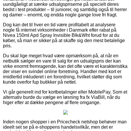
uundgåeligt at sænke udsalgspriserne på specielt deres
bedst i test produkter – til juniorer, og samtidig også til herrer
og damer – enormt, og endda nogle gange love fri fragt.
Dog kan det til hver en tid være profitabelt at analysere
nogle få internet virksomheder i Danmark efter rabat på
Nivea 150ml Apd Spray Invisible Blk&Wht forud for at du
køber, så man er sikker på at skaffe sig den mest betalelige
pris.
Du skal lige meget hvad være opmærksom på, at når en
netbutik sælger en vare til salg for en udsalgspris der kan
virke enormt fremragende, kan det ofte være et karakteristika
der viser en svindel online forretning. Handler med kort er
imidlertid inkluderet i en forordning, hvilket støtter dig som
kunde overfor fup butikker på nettet.
Vi går generelt ind for kortbetalinger eller MobilePay. Som et
alternativ burde du vælge en løsning fra fx ViaBill, når du
higer efter at dække pengene af flere omgange.
Inden nogen shopper i en Pricecheck netshop behøver man
ideelt set se på e-shoppens handelsvilkår, men det er