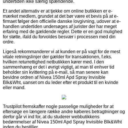
undertiden ikke særlig spændende.
Et andet alternativ er at tjekke om online butikken er e-
mærket medlem, grundet at det bør være et bevis på at e-
firmaet følger den officielle danske lovgivning, udover at e-
handlen undertiden undersøges af jurister der har meget
erfaring med de gældende regler. Dette er en god mulighed
for støtte, ifald du forvoldes besvær i processen med din
ordre.
Ligeså rekommanderer vi at kunden er på vagt for de mest
vitale retningslinjer der gælder for transaktionen, f.eks.
hvilken returrettighed netbutikken kører med. I den
sammenhæng er det i øvrigt vigtigt, at man til enhver tid
beholder sin kvittering på e-mail, så man senere kan
bevidne ordren af Nivea 150ml Apd Spray Invisible
Blk&Wht, uanset om du leder efter et produkt til en kvinde
eller mand.
Trustpilot fremskaffer nogle passelige muligheder for at
eftersøge en længere række andre køberes betragtninger og
derfor går vi ind for, at du studerer webbutikkens
bedømmelser af Nivea 150ml Apd Spray Invisible Blk&Wht
inden du bestiller.