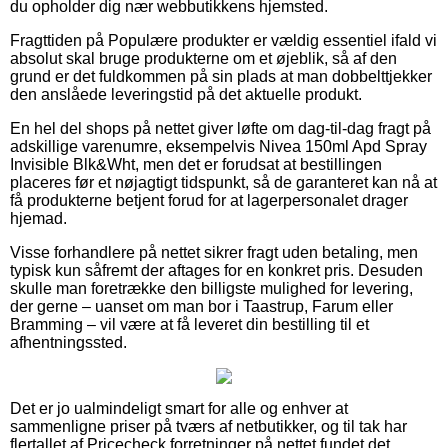
du opholder dig nær webbutikkens hjemsted.
Fragttiden på Populære produkter er vældig essentiel ifald vi
absolut skal bruge produkterne om et øjeblik, så af den
grund er det fuldkommen på sin plads at man dobbelttjekker
den anslåede leveringstid på det aktuelle produkt.
En hel del shops på nettet giver løfte om dag-til-dag fragt på
adskillige varenumre, eksempelvis Nivea 150ml Apd Spray
Invisible Blk&Wht, men det er forudsat at bestillingen
placeres før et nøjagtigt tidspunkt, så de garanteret kan nå at
få produkterne betjent forud for at lagerpersonalet drager
hjemad.
Visse forhandlere på nettet sikrer fragt uden betaling, men
typisk kun såfremt der aftages for en konkret pris. Desuden
skulle man foretrække den billigste mulighed for levering,
der gerne – uanset om man bor i Taastrup, Farum eller
Bramming – vil være at få leveret din bestilling til et
afhentningssted.
Det er jo ualmindeligt smart for alle og enhver at
sammenligne priser på tværs af netbutikker, og til tak har
flertallet af Pricecheck forretninger på nettet fundet det