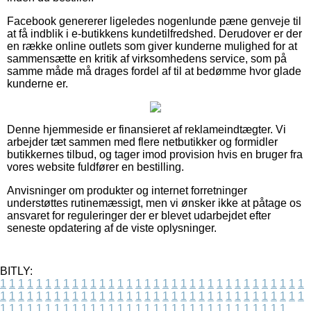
Facebook genererer ligeledes nogenlunde pæne genveje til
at få indblik i e-butikkens kundetilfredshed. Derudover er der
en række online outlets som giver kunderne mulighed for at
sammensætte en kritik af virksomhedens service, som på
samme måde må drages fordel af til at bedømme hvor glade
kunderne er.
Denne hjemmeside er finansieret af reklameindtægter. Vi
arbejder tæt sammen med flere netbutikker og formidler
butikkernes tilbud, og tager imod provision hvis en bruger fra
vores website fuldfører en bestilling.
Anvisninger om produkter og internet forretninger
understøttes rutinemæssigt, men vi ønsker ikke at påtage os
ansvaret for reguleringer der er blevet udarbejdet efter
seneste opdatering af de viste oplysninger.
BITLY:
1
1
1
1
1
1
1
1
1
1
1
1
1
1
1
1
1
1
1
1
1
1
1
1
1
1
1
1
1
1
1
1
1
1
1
1
1
1
1
1
1
1
1
1
1
1
1
1
1
1
1
1
1
1
1
1
1
1
1
1
1
1
1
1
1
1
1
1
1
1
1
1
1
1
1
1
1
1
1
1
1
1
1
1
1
1
1
1
1
1
1
1
1
1
1
1
1
1
1
1