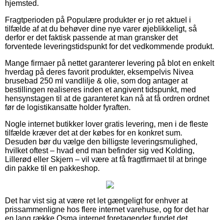
hjemsted.
Fragtperioden på Populære produkter er jo ret aktuel i
tilfælde af at du behøver dine nye varer øjeblikkeligt, så
derfor er det faktisk passende at man gransker det
forventede leveringstidspunkt for det vedkommende produkt.
Mange firmaer på nettet garanterer levering på blot en enkelt
hverdag på deres favorit produkter, eksempelvis Nivea
brusebad 250 ml vandlilje & olie, som dog antager at
bestillingen realiseres inden et angivent tidspunkt, med
hensynstagen til at de garanteret kan nå at få ordren ordnet
før de logistikansatte holder fyraften.
Nogle internet butikker lover gratis levering, men i de fleste
tilfælde kræver det at der købes for en konkret sum.
Desuden bør du vælge den billigste leveringsmulighed,
hvilket oftest – hvad end man befinder sig ved Kolding,
Lillerød eller Skjern – vil være at få fragtfirmaet til at bringe
din pakke til en pakkeshop.
Det har vist sig at være ret let gængeligt for enhver at
prissammenligne hos flere internet varehuse, og for det har
en lang række Osma internet foretagender fundet det