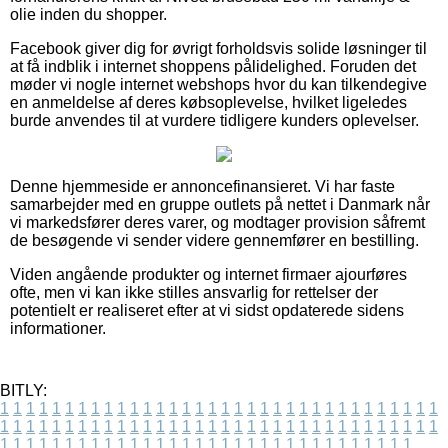
olie inden du shopper.
Facebook giver dig for øvrigt forholdsvis solide løsninger til
at få indblik i internet shoppens pålidelighed. Foruden det
møder vi nogle internet webshops hvor du kan tilkendegive
en anmeldelse af deres købsoplevelse, hvilket ligeledes
burde anvendes til at vurdere tidligere kunders oplevelser.
Denne hjemmeside er annoncefinansieret. Vi har faste
samarbejder med en gruppe outlets på nettet i Danmark når
vi markedsfører deres varer, og modtager provision såfremt
de besøgende vi sender videre gennemfører en bestilling.
Viden angående produkter og internet firmaer ajourføres
ofte, men vi kan ikke stilles ansvarlig for rettelser der
potentielt er realiseret efter at vi sidst opdaterede sidens
informationer.
BITLY:
1
1
1
1
1
1
1
1
1
1
1
1
1
1
1
1
1
1
1
1
1
1
1
1
1
1
1
1
1
1
1
1
1
1
1
1
1
1
1
1
1
1
1
1
1
1
1
1
1
1
1
1
1
1
1
1
1
1
1
1
1
1
1
1
1
1
1
1
1
1
1
1
1
1
1
1
1
1
1
1
1
1
1
1
1
1
1
1
1
1
1
1
1
1
1
1
1
1
1
1