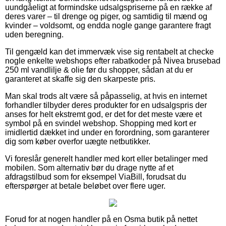
uundgåeligt at formindske udsalgspriserne på en række af
deres varer – til drenge og piger, og samtidig til mænd og
kvinder – voldsomt, og endda nogle gange garantere fragt
uden beregning.
Til gengæld kan det immervæk vise sig rentabelt at checke
nogle enkelte webshops efter rabatkoder på Nivea brusebad
250 ml vandlilje & olie før du shopper, sådan at du er
garanteret at skaffe sig den skarpeste pris.
Man skal trods alt være så påpasselig, at hvis en internet
forhandler tilbyder deres produkter for en udsalgspris der
anses for helt ekstremt god, er det for det meste være et
symbol på en svindel webshop. Shopping med kort er
imidlertid dækket ind under en forordning, som garanterer
dig som køber overfor uægte netbutikker.
Vi foreslår generelt handler med kort eller betalinger med
mobilen. Som alternativ bør du drage nytte af et
afdragstilbud som for eksempel ViaBill, forudsat du
efterspørger at betale beløbet over flere uger.
Forud for at nogen handler på en Osma butik på nettet