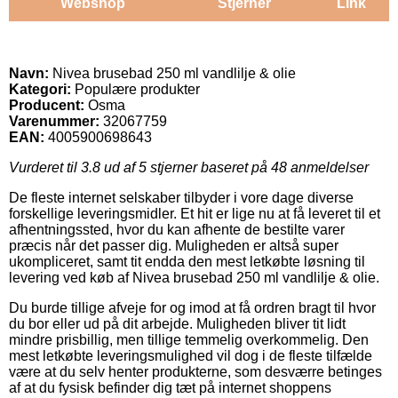
Webshop
Stjerner
Link
Navn:
Nivea brusebad 250 ml vandlilje & olie
Kategori:
Populære produkter
Producent:
Osma
Varenummer:
32067759
EAN:
4005900698643
Vurderet til
3.8
ud af 5 stjerner baseret på
48
anmeldelser
De fleste internet selskaber tilbyder i vore dage diverse
forskellige leveringsmidler. Et hit er lige nu at få leveret til et
afhentningssted, hvor du kan afhente de bestilte varer
præcis når det passer dig. Muligheden er altså super
ukompliceret, samt tit endda den mest letkøbte løsning til
levering ved køb af Nivea brusebad 250 ml vandlilje & olie.
Du burde tillige afveje for og imod at få ordren bragt til hvor
du bor eller ud på dit arbejde. Muligheden bliver tit lidt
mindre prisbillig, men tillige temmelig overkommelig. Den
mest letkøbte leveringsmulighed vil dog i de fleste tilfælde
være at du selv henter produkterne, som desværre betinges
af at du fysisk befinder dig tæt på internet shoppens