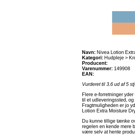
Navn:
Nivea Lotion Extr
Kategori:
Hudpleje > Kr
Producent:
Varenummer:
149908
EAN:
Vurderet til
3.6
ud af 5 st
Flere e-forretninger yder
til et udleveringssted, o
Fragtmuligheden er jo yd
Lotion Extra Moisture Dr
Du kunne tillige tænke ove
regelen en kende mere bek
være selv at hente produk