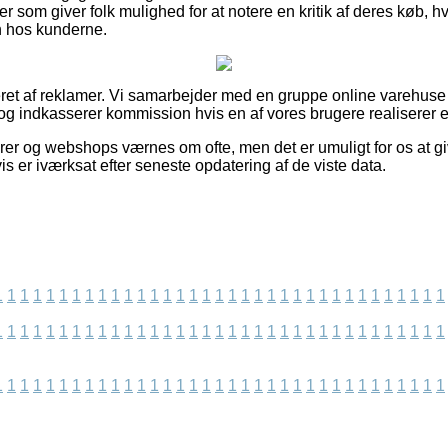
r som giver folk mulighed for at notere en kritik af deres køb, hv
en hos kunderne.
et af reklamer. Vi samarbejder med en gruppe online varehuse 
og indkasserer kommission hvis en af vores brugere realiserer e
er og webshops værnes om ofte, men det er umuligt for os at gi
is er iværksat efter seneste opdatering af de viste data.
1
1
1
1
1
1
1
1
1
1
1
1
1
1
1
1
1
1
1
1
1
1
1
1
1
1
1
1
1
1
1
1
1
1
1
1
1
1
1
1
1
1
1
1
1
1
1
1
1
1
1
1
1
1
1
1
1
1
1
1
1
1
1
1
1
1
1
1
1
1
1
1
1
1
1
1
1
1
1
1
1
1
1
1
1
1
1
1
1
1
1
1
1
1
1
1
1
1
1
1
1
1
1
1
1