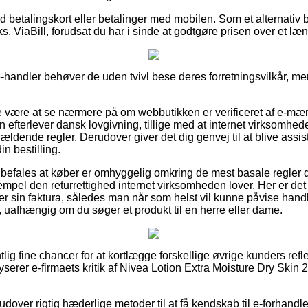
med betalingskort eller betalinger med mobilen. Som et alternativ 
ks. ViaBill, forudsat du har i sinde at godtgøre prisen over et læ
e-handler behøver de uden tvivl bese deres forretningsvilkår, me
 være at se nærmere på om webbutikken er verificeret af e-mærke
n efterlever dansk lovgivning, tillige med at internet virksomhe
ældende regler. Derudover giver det dig genvej til at blive assist
n bestilling.
befales at køber er omhyggelig omkring de mest basale regler 
empel den returrettighed internet virksomheden lover. Her er det
 sin faktura, således man når som helst vil kunne påvise handl
 uafhængig om du søger et produkt til en herre eller dame.
tlig fine chancer for at kortlægge forskellige øvrige kunders refl
lyserer e-firmaets kritik af Nivea Lotion Extra Moisture Dry Skin 
over rigtig hæderlige metoder til at få kendskab til e-forhand