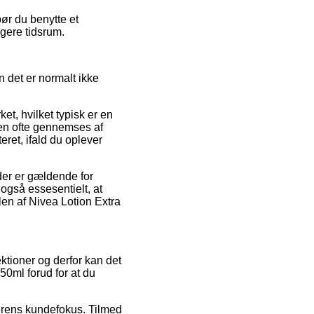
bør du benytte et
ngere tidsrum.
n det er normalt ikke
t, hvilket typisk er en
den ofte gennemses af
eret, ifald du oplever
der er gældende for
 også essesentielt, at
en af Nivea Lotion Extra
ektioner og derfor kan det
250ml forud for at du
lerens kundefokus. Tilmed