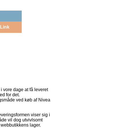
Link
i vore dage at få leveret
d for det.
ingsmåde ved køb af Nivea
Leveringsformen viser sig i
åde vil dog utvivlsomt
f webbutikkens lager.