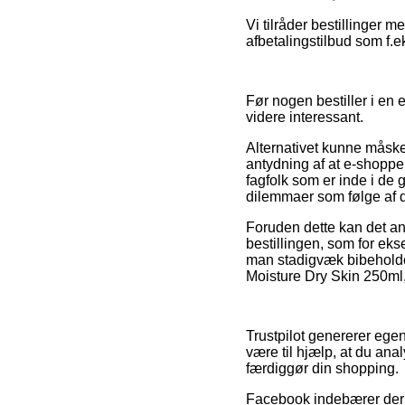
Vi tilråder bestillinger 
afbetalingstilbud som f.e
Før nogen bestiller i en 
videre interessant.
Alternativet kunne måske
antydning af at e-shoppe
fagfolk som er inde i de g
dilemmaer som følge af di
Foruden dette kan det an
bestillingen, som for eks
man stadigvæk bibeholder
Moisture Dry Skin 250ml,
Trustpilot genererer egen
være til hjælp, at du ana
færdiggør din shopping.
Facebook indebærer derud