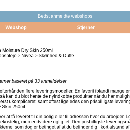
Bedst anmeldte webshops
Webshop
Stjerner
a Moisture Dry Skin 250ml
opspleje > Nivea > Skønhed & Dufte
jerner baseret på
33
anmeldelser
 efterhånden flere leveringsmodeller. En favorit iblandt mange er 
g så kan du blot hente de nyindkøbte produkter når du har mulighe
erst ukompliceret, samt oftest ligeledes den prisbilligste lever
y Skin 250ml.
r at få leveret til din bolig eller til adressen hvor du arbejder. 
ostelig, men endvidere rigtig let. Den prisbilligste leveringsm
terne, som dog er betinget af at du befinder dig i kort afstand a