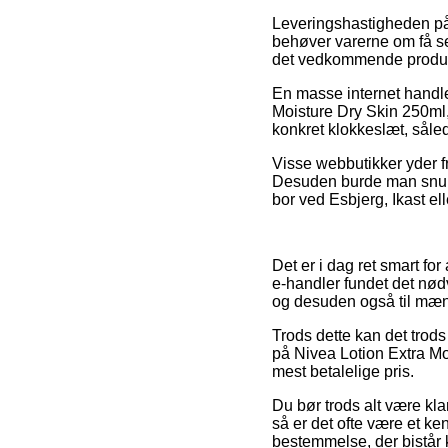
Leveringshastigheden på
behøver varerne om få sek
det vedkommende produk
En masse internet handle
Moisture Dry Skin 250ml,
konkret klokkeslæt, såle
Visse webbutikker yder fr
Desuden burde man snuppe
bor ved Esbjerg, Ikast elle
Det er i dag ret smart for
e-handler fundet det nød
og desuden også til mænd
Trods dette kan det trods
på Nivea Lotion Extra Moi
mest betalelige pris.
Du bør trods alt være klar
så er det ofte være et ken
bestemmelse, der bistår 