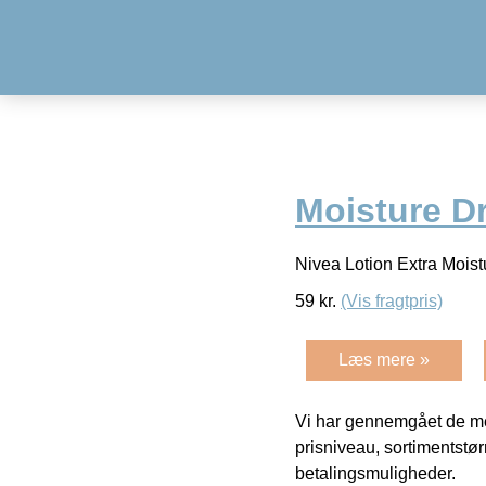
Moisture D
Nivea Lotion Extra Mois
59
kr.
(Vis fragtpris)
Læs mere »
Vi har gennemgået de mes
prisniveau, sortimentstø
betalingsmuligheder.