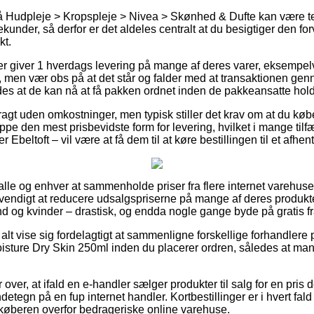
 Hudpleje > Kropspleje > Nivea > Skønhed & Dufte kan være te
under, så derfor er det aldeles centralt at du besigtiger den for
t.
r giver 1 hverdags levering på mange af deres varer, eksempelv
 men vær obs på at det står og falder med at transaktionen genn
des at de kan nå at få pakken ordnet inden de pakkeansatte holde
agt uden omkostninger, men typisk stiller det krav om at du købe
 den mest prisbevidste form for levering, hvilket i mange tilfæ
r Ebeltoft – vil være at få dem til at køre bestillingen til et afhe
 alle og enhver at sammenholde priser fra flere internet varehuse,
vendigt at reducere udsalgspriserne på mange af deres produkter
 og kvinder – drastisk, og endda nogle gange byde på gratis fr
 alt vise sig fordelagtigt at sammenligne forskellige forhandlere 
sture Dry Skin 250ml inden du placerer ordren, således at man er
 over, at ifald en e-handler sælger produkter til salg for en pris d
detegn på en fup internet handler. Kortbestillinger er i hvert fald
køberen overfor bedrageriske online varehuse.