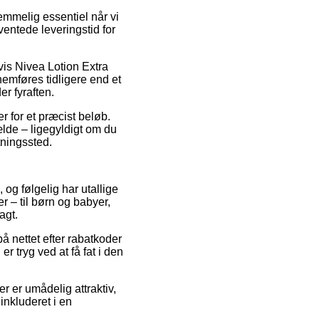
mmelig essentiel når vi
ventede leveringstid for
is Nivea Lotion Extra
emføres tidligere end et
r fyraften.
r for et præcist beløb.
lde – ligegyldigt om du
ntningssted.
 og følgelig har utallige
 – til børn og babyer,
agt.
på nettet efter rabatkoder
 tryg ved at få fat i den
er er umådelig attraktiv,
 inkluderet i en