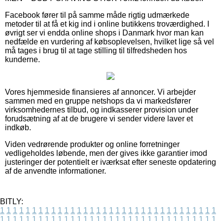
Facebook fører til på samme måde rigtig udmærkede
metoder til at få et kig ind i online butikkens troværdighed. I
øvrigt ser vi endda online shops i Danmark hvor man kan
nedfælde en vurdering af købsoplevelsen, hvilket lige så vel
må tages i brug til at tage stilling til tilfredsheden hos
kunderne.
Vores hjemmeside finansieres af annoncer. Vi arbejder
sammen med en gruppe netshops da vi markedsfører
virksomhedernes tilbud, og indkasserer provision under
forudsætning af at de brugere vi sender videre laver et
indkøb.
Viden vedrørende produkter og online forretninger
vedligeholdes løbende, men der gives ikke garantier imod
justeringer der potentielt er iværksat efter seneste opdatering
af de anvendte informationer.
BITLY:
1
1
1
1
1
1
1
1
1
1
1
1
1
1
1
1
1
1
1
1
1
1
1
1
1
1
1
1
1
1
1
1
1
1
1
1
1
1
1
1
1
1
1
1
1
1
1
1
1
1
1
1
1
1
1
1
1
1
1
1
1
1
1
1
1
1
1
1