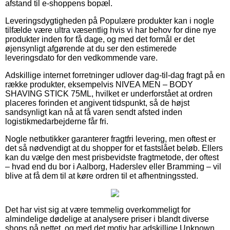
afstand til e-shoppens bopæl.
Leveringsdygtigheden på Populære produkter kan i nogle
tilfælde være ultra væsentlig hvis vi har behov for dine nye
produkter inden for få dage, og med det formål er det
øjensynligt afgørende at du ser den estimerede
leveringsdato for den vedkommende vare.
Adskillige internet forretninger udlover dag-til-dag fragt på en
række produkter, eksempelvis NIVEA MEN – BODY
SHAVING STICK 75ML, hvilket er underforstået at ordren
placeres forinden et angivent tidspunkt, så de højst
sandsynligt kan nå at få varen sendt afsted inden
logistikmedarbejderne får fri.
Nogle netbutikker garanterer fragtfri levering, men oftest er
det så nødvendigt at du shopper for et fastslået beløb. Ellers
kan du vælge den mest prisbevidste fragtmetode, der oftest
– hvad end du bor i Aalborg, Haderslev eller Bramming – vil
blive at få dem til at køre ordren til et afhentningssted.
Det har vist sig at være temmelig overkommeligt for
almindelige dødelige at analysere priser i blandt diverse
shops på nettet, og med det motiv har adskillige Unknown