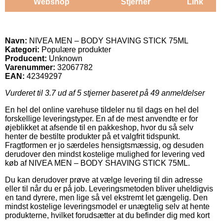
Webshop
Stjerner
Link
Navn:
NIVEA MEN – BODY SHAVING STICK 75ML
Kategori:
Populære produkter
Producent:
Unknown
Varenummer:
32067782
EAN:
42349297
Vurderet til
3.7
ud af 5 stjerner baseret på
49
anmeldelser
En hel del online varehuse tildeler nu til dags en hel del
forskellige leveringstyper. En af de mest anvendte er for
øjeblikket at afsende til en pakkeshop, hvor du så selv
henter de bestilte produkter på et valgfrit tidspunkt.
Fragtformen er jo særdeles hensigtsmæssig, og desuden
derudover den mindst kostelige mulighed for levering ved
køb af NIVEA MEN – BODY SHAVING STICK 75ML.
Du kan derudover prøve at vælge levering til din adresse
eller til når du er på job. Leveringsmetoden bliver uheldigvis
en tand dyrere, men lige så vel ekstremt let gængelig. Den
mindst kostelige leveringsmodel er unægtelig selv at hente
produkterne, hvilket forudsætter at du befinder dig med kort