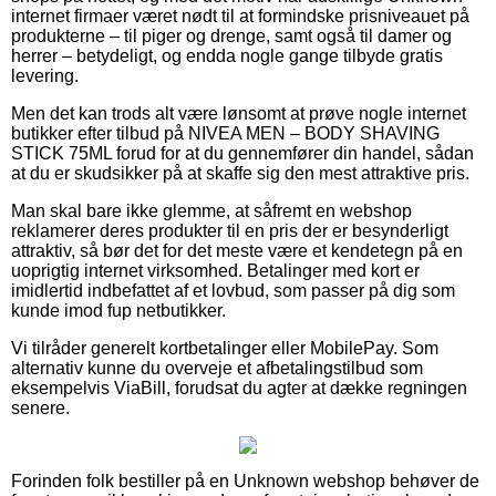
internet firmaer været nødt til at formindske prisniveauet på
produkterne – til piger og drenge, samt også til damer og
herrer – betydeligt, og endda nogle gange tilbyde gratis
levering.
Men det kan trods alt være lønsomt at prøve nogle internet
butikker efter tilbud på NIVEA MEN – BODY SHAVING
STICK 75ML forud for at du gennemfører din handel, sådan
at du er skudsikker på at skaffe sig den mest attraktive pris.
Man skal bare ikke glemme, at såfremt en webshop
reklamerer deres produkter til en pris der er besynderligt
attraktiv, så bør det for det meste være et kendetegn på en
uoprigtig internet virksomhed. Betalinger med kort er
imidlertid indbefattet af et lovbud, som passer på dig som
kunde imod fup netbutikker.
Vi tilråder generelt kortbetalinger eller MobilePay. Som
alternativ kunne du overveje et afbetalingstilbud som
eksempelvis ViaBill, forudsat du agter at dække regningen
senere.
Forinden folk bestiller på en Unknown webshop behøver de