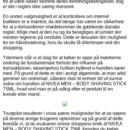
for at være sikker skimme deres forretningsbetingelser, dog
er det i reglen ikke særlig morsomt.
En anden valgmulighed er at kontrollere om internet
butikken er e-mærket, da det længe har været en sikkerhed
for at e-forhandleren imødekommer de gældende danske
regler, tillige med at den nu og da besigtiges af jurister der
mestrer reglerne på området. Dette er desuden din mulighed
for en håndsrækning, hvis du skulle få dilemmaer ved din
shopping.
Ydermere slår vi et slag for at køber er oppe på mærkerne
omkring de fundamentale forhold der influerer på
transaktionen, eksempelvis hvilken bytteret e-handlen kører
med. På grund af dette er det i øvrigt afgørende, at man altid
gemmer sin ordremail, således man til enhver tid vil kunne
vidne om handlen af NIVEA MEN – BODY SHAVING STICK
75ML, hvad end man er på udkig efter et produkt til en
kvinde eller mand.
Trustpilot resulterer i visse pæne muligheder for at se nøjere
på diverse øvrige brugeres oplevelser og på grund af dette
foreslår vi, at du evaluerer online shoppens kritik af NIVEA
MEN – BODY SHAVING STICK 75ML forinden du køber.