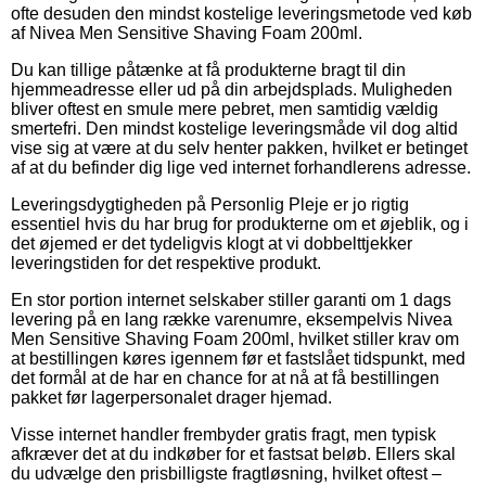
ofte desuden den mindst kostelige leveringsmetode ved køb
af Nivea Men Sensitive Shaving Foam 200ml.
Du kan tillige påtænke at få produkterne bragt til din
hjemmeadresse eller ud på din arbejdsplads. Muligheden
bliver oftest en smule mere pebret, men samtidig vældig
smertefri. Den mindst kostelige leveringsmåde vil dog altid
vise sig at være at du selv henter pakken, hvilket er betinget
af at du befinder dig lige ved internet forhandlerens adresse.
Leveringsdygtigheden på Personlig Pleje er jo rigtig
essentiel hvis du har brug for produkterne om et øjeblik, og i
det øjemed er det tydeligvis klogt at vi dobbelttjekker
leveringstiden for det respektive produkt.
En stor portion internet selskaber stiller garanti om 1 dags
levering på en lang række varenumre, eksempelvis Nivea
Men Sensitive Shaving Foam 200ml, hvilket stiller krav om
at bestillingen køres igennem før et fastslået tidspunkt, med
det formål at de har en chance for at nå at få bestillingen
pakket før lagerpersonalet drager hjemad.
Visse internet handler frembyder gratis fragt, men typisk
afkræver det at du indkøber for et fastsat beløb. Ellers skal
du udvælge den prisbilligste fragtløsning, hvilket oftest –