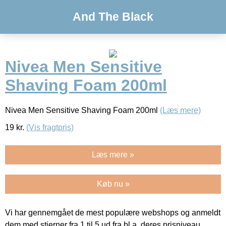
And The Black
Nivea Men Sensitive
Shaving Foam 200ml
Nivea Men Sensitive Shaving Foam 200ml
(Læs mere)
19
kr.
(Vis fragtpris)
Læs mere »
Køb nu »
Vi har gennemgået de mest populære webshops og anmeldt
dem med stjerner fra 1 til 5 ud fra bl.a. deres prisniveau,