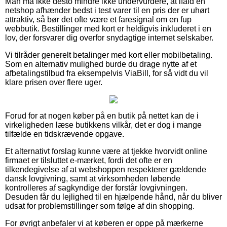
Man må ikke desto mindre ikke undervurdere, at ifald en
netshop afhænder bedst i test varer til en pris der er uhørt
attraktiv, så bør det ofte være et faresignal om en fup
webbutik. Bestillinger med kort er heldigvis inkluderet i en
lov, der forsvarer dig overfor snydagtige internet selskaber.
Vi tilråder generelt betalinger med kort eller mobilbetaling.
Som en alternativ mulighed burde du drage nytte af et
afbetalingstilbud fra eksempelvis ViaBill, for så vidt du vil
klare prisen over flere uger.
Forud for at nogen køber på en butik på nettet kan de i
virkeligheden læse butikkens vilkår, det er dog i mange
tilfælde en tidskrævende opgave.
Et alternativt forslag kunne være at tjekke hvorvidt online
firmaet er tilsluttet e-mærket, fordi det ofte er en
tilkendegivelse af at webshoppen respekterer gældende
dansk lovgivning, samt at virksomheden løbende
kontrolleres af sagkyndige der forstår lovgivningen.
Desuden får du lejlighed til en hjælpende hånd, når du bliver
udsat for problemstillinger som følge af din shopping.
For øvrigt anbefaler vi at køberen er oppe på mærkerne