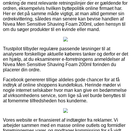
omkring de mest relevante retningslinjer der er gældende for
ordren, eksempelvis hvilken byttepolitik online firmaet har.
Her er det på samme måde vigtigt, at man altid gemmer sin
ordrekvittering, således man senere kan bevise handlen af
Nivea Men Sensitive Shaving Foam 200ml, uden hensyn til
om du søger produkter til en kvinde eller mand.
Trustpilot tilbyder regulære passende løsninger til at
analysere forskellige aktuelle køberes tanker og derfor er det
en hjælp, at du eksaminerer e-forretningens anmeldelser af
Nivea Men Sensitive Shaving Foam 200ml forinden du
placerer din ordre.
Facebook genererer tillige aldeles gode chancer for at få
indtryk af online shoppens kundefokus. Herinde møder vi
nogle internet selskaber hvor man kan give en bedømmelse
af virksomhedens service, som lige så vel burde benyttes til
at fornemme tilfredsheden hos kunderne.
Vores website er finansieret af indtægter fra reklamer. Vi
arbejder sammen med en masse online outlets og formidler
forretningernes varer, og modtager kommission for så vidt