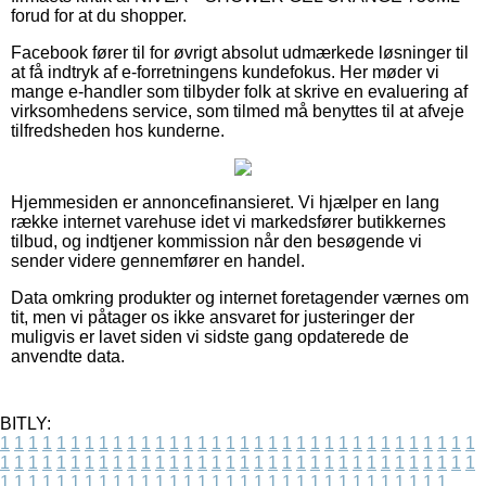
forud for at du shopper.
Facebook fører til for øvrigt absolut udmærkede løsninger til
at få indtryk af e-forretningens kundefokus. Her møder vi
mange e-handler som tilbyder folk at skrive en evaluering af
virksomhedens service, som tilmed må benyttes til at afveje
tilfredsheden hos kunderne.
Hjemmesiden er annoncefinansieret. Vi hjælper en lang
række internet varehuse idet vi markedsfører butikkernes
tilbud, og indtjener kommission når den besøgende vi
sender videre gennemfører en handel.
Data omkring produkter og internet foretagender værnes om
tit, men vi påtager os ikke ansvaret for justeringer der
muligvis er lavet siden vi sidste gang opdaterede de
anvendte data.
BITLY:
1
1
1
1
1
1
1
1
1
1
1
1
1
1
1
1
1
1
1
1
1
1
1
1
1
1
1
1
1
1
1
1
1
1
1
1
1
1
1
1
1
1
1
1
1
1
1
1
1
1
1
1
1
1
1
1
1
1
1
1
1
1
1
1
1
1
1
1
1
1
1
1
1
1
1
1
1
1
1
1
1
1
1
1
1
1
1
1
1
1
1
1
1
1
1
1
1
1
1
1