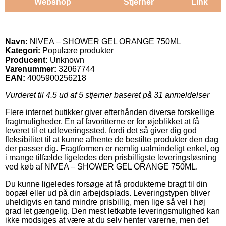
Webshop
Stjerner
Link
Navn:
NIVEA – SHOWER GEL ORANGE 750ML
Kategori:
Populære produkter
Producent:
Unknown
Varenummer:
32067744
EAN:
4005900256218
Vurderet til
4.5
ud af 5 stjerner baseret på
31
anmeldelser
Flere internet butikker giver efterhånden diverse forskellige
fragtmuligheder. En af favoritterne er for øjeblikket at få
leveret til et udleveringssted, fordi det så giver dig god
fleksibilitet til at kunne afhente de bestilte produkter den dag
der passer dig. Fragtformen er nemlig ualmindeligt enkel, og
i mange tilfælde ligeledes den prisbilligste leveringsløsning
ved køb af NIVEA – SHOWER GEL ORANGE 750ML.
Du kunne ligeledes forsøge at få produkterne bragt til din
bopæl eller ud på din arbejdsplads. Leveringstypen bliver
uheldigvis en tand mindre prisbillig, men lige så vel i høj
grad let gængelig. Den mest letkøbte leveringsmulighed kan
ikke modsiges at være at du selv henter varerne, men det