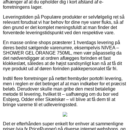
afhænger af at du opholder dig i kort afstand af e-
forretningens lager.
Leveringstiden på Populære produkter er selvfølgelig ret så
relevant forudsat vi har behov for dine nye varer fluks, så af
den grund er det komplet meningsfuldt at man finder det
forventede leveringstidspunkt ved den respektive vare.
En masse online shops præsterer 1 hverdags levering på
deres bedst sælgende varenumre, eksempelvis NIVEA –
SHOWER GEL ORANGE 750ML, men vær påpasselig da
det nødvendiggør at ordren aflægges forinden et fast
klokkeslæt, således at de højst sandsynligt kan nå at få dit
nye produkt ud af døren forinden pakkepersonalet får fri.
Indtil flere forretninger på nettet frembyder portofri levering,
men i reglen er det betinget af at man indkøber for et præcist
beløb. Derudover skulle man gribe den mest betalelige
metode til levering, hvilket tit – uafhængig om du bor ved
Esbjerg, Odder eller Skælskør – vil blive at få dem til at
bringe varerne til et udleveringssted.
Det er efterhånden super enkelt for enhver at sammenligne
priser (via fx PriceRunner) på diverse internet webshops, og