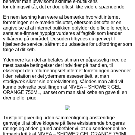
behøver man utvivlsomt skimme e-butikkens
forretningsvilkår, det er dog oftest ikke videre spændende.
En nem løsning kan være at bemærke hvorvidt internet
forretningen er e-mærke tilsluttet, eftersom det ofte er en
angivelse af at internet butikken opfylder de officielle regler,
samt at e-firmaet hyppigt vurderes af fagfolk som kender
vilkårene på området. Desuden tilbydes du genvej til
hjælpende service, såfremt du udsættes for udfordringer som
følge af dit køb.
Ydermere kan det anbefales at man er påpasselig med de
mest basale betingelser der indvirker på handlen, til
eksempel den returneringsret internet forretningen anvender.
I den relation er det ydermere essesentielt, at man
stadigvæk sikrer sin ordrekvittering, således man altid vil
kunne bekræfte bestillingen af NIVEA – SHOWER GEL
ORANGE 750ML, uanset om man skal købe en gave til en
dreng eller pige.
Trustpilot giver dig uden sammenligning anstændige
genveje til at blive klogere på flere eksisterende brugeres
ratings og af den grund anbefaler vi, at du sonderer online
firmaets kritik af NIVEA – SHOWER GEL ORANGE 750ML