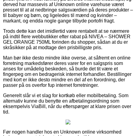
derved har massevis af Unknown online varehuse været
presset til at at nedbringe salgsværdien på deres produkter –
til babyer og børn, og ligeledes til mænd og kvinder –
markant, og endda nogle gange tilbyde portofri fragt.
Trods dette kan det imidlertid være rentabelt at se nærmere
på indtil flere webbutikker efter rabat på NIVEA – SHOWER
GEL ORANGE 750ML forinden du shopper, sådan at du er
skråsikker på at modtage den prisbilligste pris.
Man bør ikke desto mindre ikke overse, at såfremt en online
forretning markedsfører deres varer for en salgspris som
anses for umådelig beskeden, så burde det tit være et
fingerpeg om en bedragerisk internet forhandler. Bestillinger
med kort er ikke desto mindre en del af en forordning, der
passer på os overfor fup internet forretninger.
Generelt slår vi et slag for kortkøb eller mobilbetaling. Som
alternativ kunne du benytte en afbetalingsordning som
eksempelvis ViaBill, når du efterspørger at klare prisen over
tid.
Før nogen handler hos en Unknown online virksomhed