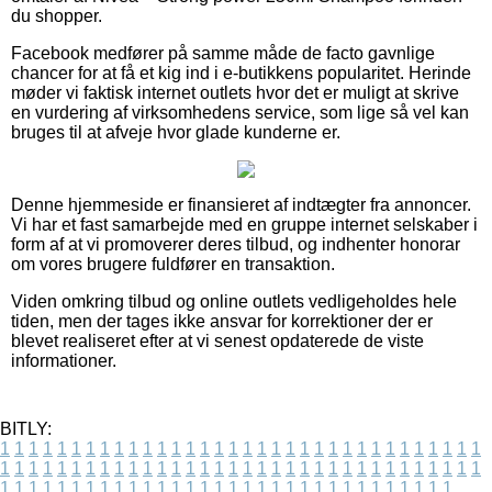
du shopper.
Facebook medfører på samme måde de facto gavnlige
chancer for at få et kig ind i e-butikkens popularitet. Herinde
møder vi faktisk internet outlets hvor det er muligt at skrive
en vurdering af virksomhedens service, som lige så vel kan
bruges til at afveje hvor glade kunderne er.
Denne hjemmeside er finansieret af indtægter fra annoncer.
Vi har et fast samarbejde med en gruppe internet selskaber i
form af at vi promoverer deres tilbud, og indhenter honorar
om vores brugere fuldfører en transaktion.
Viden omkring tilbud og online outlets vedligeholdes hele
tiden, men der tages ikke ansvar for korrektioner der er
blevet realiseret efter at vi senest opdaterede de viste
informationer.
BITLY:
1
1
1
1
1
1
1
1
1
1
1
1
1
1
1
1
1
1
1
1
1
1
1
1
1
1
1
1
1
1
1
1
1
1
1
1
1
1
1
1
1
1
1
1
1
1
1
1
1
1
1
1
1
1
1
1
1
1
1
1
1
1
1
1
1
1
1
1
1
1
1
1
1
1
1
1
1
1
1
1
1
1
1
1
1
1
1
1
1
1
1
1
1
1
1
1
1
1
1
1