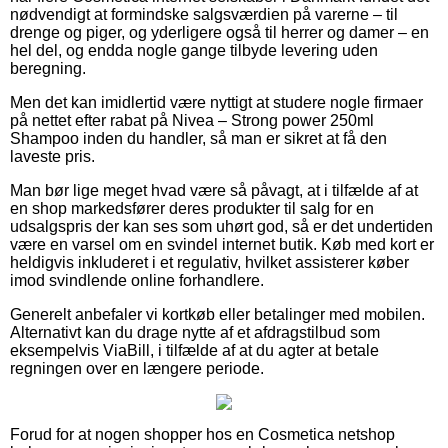
nødvendigt at formindske salgsværdien på varerne – til
drenge og piger, og yderligere også til herrer og damer – en
hel del, og endda nogle gange tilbyde levering uden
beregning.
Men det kan imidlertid være nyttigt at studere nogle firmaer
på nettet efter rabat på Nivea – Strong power 250ml
Shampoo inden du handler, så man er sikret at få den
laveste pris.
Man bør lige meget hvad være så påvagt, at i tilfælde af at
en shop markedsfører deres produkter til salg for en
udsalgspris der kan ses som uhørt god, så er det undertiden
være en varsel om en svindel internet butik. Køb med kort er
heldigvis inkluderet i et regulativ, hvilket assisterer køber
imod svindlende online forhandlere.
Generelt anbefaler vi kortkøb eller betalinger med mobilen.
Alternativt kan du drage nytte af et afdragstilbud som
eksempelvis ViaBill, i tilfælde af at du agter at betale
regningen over en længere periode.
Forud for at nogen shopper hos en Cosmetica netshop