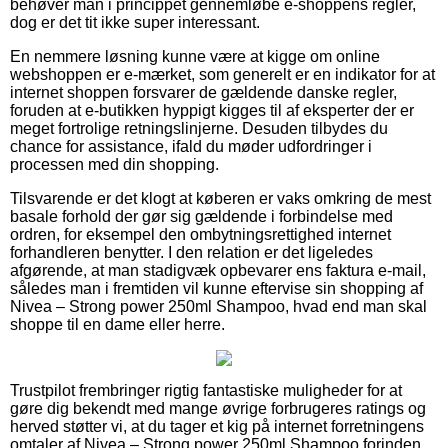
behøver man i princippet gennemløbe e-shoppens regler,
dog er det tit ikke super interessant.
En nemmere løsning kunne være at kigge om online
webshoppen er e-mærket, som generelt er en indikator for at
internet shoppen forsvarer de gældende danske regler,
foruden at e-butikken hyppigt kigges til af eksperter der er
meget fortrolige retningslinjerne. Desuden tilbydes du
chance for assistance, ifald du møder udfordringer i
processen med din shopping.
Tilsvarende er det klogt at køberen er vaks omkring de mest
basale forhold der gør sig gældende i forbindelse med
ordren, for eksempel den ombytningsrettighed internet
forhandleren benytter. I den relation er det ligeledes
afgørende, at man stadigvæk opbevarer ens faktura e-mail,
således man i fremtiden vil kunne eftervise sin shopping af
Nivea – Strong power 250ml Shampoo, hvad end man skal
shoppe til en dame eller herre.
Trustpilot frembringer rigtig fantastiske muligheder for at
gøre dig bekendt med mange øvrige forbrugeres ratings og
herved støtter vi, at du tager et kig på internet forretningens
omtaler af Nivea – Strong power 250ml Shampoo forinden