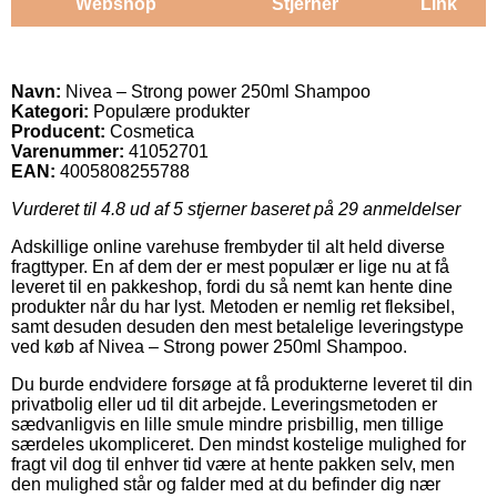
Webshop
Stjerner
Link
Navn:
Nivea – Strong power 250ml Shampoo
Kategori:
Populære produkter
Producent:
Cosmetica
Varenummer:
41052701
EAN:
4005808255788
Vurderet til
4.8
ud af 5 stjerner baseret på
29
anmeldelser
Adskillige online varehuse frembyder til alt held diverse
fragttyper. En af dem der er mest populær er lige nu at få
leveret til en pakkeshop, fordi du så nemt kan hente dine
produkter når du har lyst. Metoden er nemlig ret fleksibel,
samt desuden desuden den mest betalelige leveringstype
ved køb af Nivea – Strong power 250ml Shampoo.
Du burde endvidere forsøge at få produkterne leveret til din
privatbolig eller ud til dit arbejde. Leveringsmetoden er
sædvanligvis en lille smule mindre prisbillig, men tillige
særdeles ukompliceret. Den mindst kostelige mulighed for
fragt vil dog til enhver tid være at hente pakken selv, men
den mulighed står og falder med at du befinder dig nær