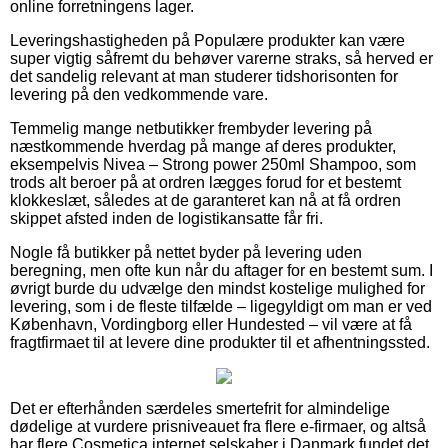
online forretningens lager.
Leveringshastigheden på Populære produkter kan være
super vigtig såfremt du behøver varerne straks, så herved er
det sandelig relevant at man studerer tidshorisonten for
levering på den vedkommende vare.
Temmelig mange netbutikker frembyder levering på
næstkommende hverdag på mange af deres produkter,
eksempelvis Nivea – Strong power 250ml Shampoo, som
trods alt beroer på at ordren lægges forud for et bestemt
klokkeslæt, således at de garanteret kan nå at få ordren
skippet afsted inden de logistikansatte får fri.
Nogle få butikker på nettet byder på levering uden
beregning, men ofte kun når du aftager for en bestemt sum. I
øvrigt burde du udvælge den mindst kostelige mulighed for
levering, som i de fleste tilfælde – ligegyldigt om man er ved
København, Vordingborg eller Hundested – vil være at få
fragtfirmaet til at levere dine produkter til et afhentningssted.
Det er efterhånden særdeles smertefrit for almindelige
dødelige at vurdere prisniveauet fra flere e-firmaer, og altså
har flere Cosmetica internet selskaber i Danmark fundet det