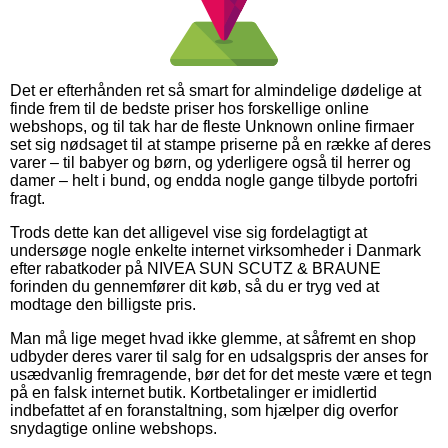
Det er efterhånden ret så smart for almindelige dødelige at
finde frem til de bedste priser hos forskellige online
webshops, og til tak har de fleste Unknown online firmaer
set sig nødsaget til at stampe priserne på en række af deres
varer – til babyer og børn, og yderligere også til herrer og
damer – helt i bund, og endda nogle gange tilbyde portofri
fragt.
Trods dette kan det alligevel vise sig fordelagtigt at
undersøge nogle enkelte internet virksomheder i Danmark
efter rabatkoder på NIVEA SUN SCUTZ & BRAUNE
forinden du gennemfører dit køb, så du er tryg ved at
modtage den billigste pris.
Man må lige meget hvad ikke glemme, at såfremt en shop
udbyder deres varer til salg for en udsalgspris der anses for
usædvanlig fremragende, bør det for det meste være et tegn
på en falsk internet butik. Kortbetalinger er imidlertid
indbefattet af en foranstaltning, som hjælper dig overfor
snydagtige online webshops.