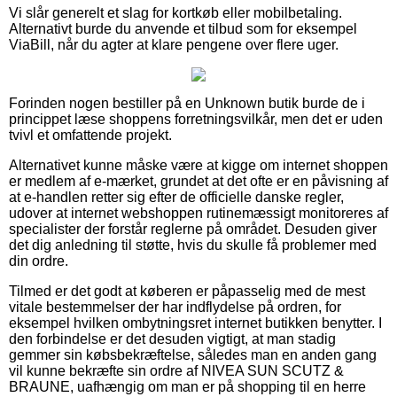
Vi slår generelt et slag for kortkøb eller mobilbetaling.
Alternativt burde du anvende et tilbud som for eksempel
ViaBill, når du agter at klare pengene over flere uger.
Forinden nogen bestiller på en Unknown butik burde de i
princippet læse shoppens forretningsvilkår, men det er uden
tvivl et omfattende projekt.
Alternativet kunne måske være at kigge om internet shoppen
er medlem af e-mærket, grundet at det ofte er en påvisning af
at e-handlen retter sig efter de officielle danske regler,
udover at internet webshoppen rutinemæssigt monitoreres af
specialister der forstår reglerne på området. Desuden giver
det dig anledning til støtte, hvis du skulle få problemer med
din ordre.
Tilmed er det godt at køberen er påpasselig med de mest
vitale bestemmelser der har indflydelse på ordren, for
eksempel hvilken ombytningsret internet butikken benytter. I
den forbindelse er det desuden vigtigt, at man stadig
gemmer sin købsbekræftelse, således man en anden gang
vil kunne bekræfte sin ordre af NIVEA SUN SCUTZ &
BRAUNE, uafhængig om man er på shopping til en herre