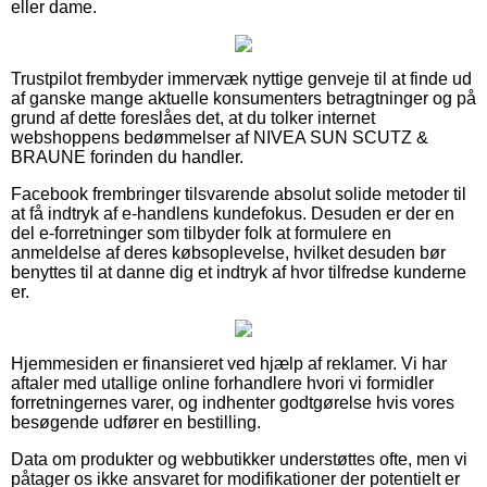
eller dame.
Trustpilot frembyder immervæk nyttige genveje til at finde ud
af ganske mange aktuelle konsumenters betragtninger og på
grund af dette foreslåes det, at du tolker internet
webshoppens bedømmelser af NIVEA SUN SCUTZ &
BRAUNE forinden du handler.
Facebook frembringer tilsvarende absolut solide metoder til
at få indtryk af e-handlens kundefokus. Desuden er der en
del e-forretninger som tilbyder folk at formulere en
anmeldelse af deres købsoplevelse, hvilket desuden bør
benyttes til at danne dig et indtryk af hvor tilfredse kunderne
er.
Hjemmesiden er finansieret ved hjælp af reklamer. Vi har
aftaler med utallige online forhandlere hvori vi formidler
forretningernes varer, og indhenter godtgørelse hvis vores
besøgende udfører en bestilling.
Data om produkter og webbutikker understøttes ofte, men vi
påtager os ikke ansvaret for modifikationer der potentielt er