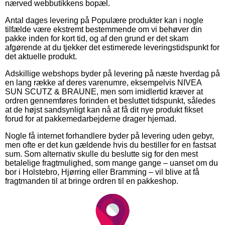
nærved webbutikkens bopæl.
Antal dages levering på Populære produkter kan i nogle
tilfælde være ekstremt bestemmende om vi behøver din
pakke inden for kort tid, og af den grund er det skam
afgørende at du tjekker det estimerede leveringstidspunkt for
det aktuelle produkt.
Adskillige webshops byder på levering på næste hverdag på
en lang række af deres varenumre, eksempelvis NIVEA
SUN SCUTZ & BRAUNE, men som imidlertid kræver at
ordren gennemføres forinden et besluttet tidspunkt, således
at de højst sandsynligt kan nå at få dit nye produkt fikset
forud for at pakkemedarbejderne drager hjemad.
Nogle få internet forhandlere byder på levering uden gebyr,
men ofte er det kun gældende hvis du bestiller for en fastsat
sum. Som alternativ skulle du beslutte sig for den mest
betalelige fragtmulighed, som mange gange – uanset om du
bor i Holstebro, Hjørring eller Bramming – vil blive at få
fragtmanden til at bringe ordren til en pakkeshop.