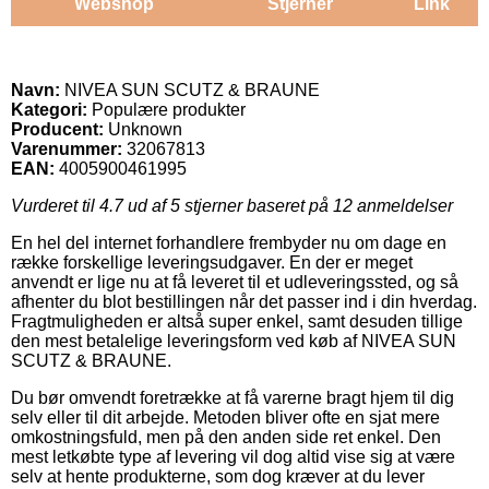
Webshop
Stjerner
Link
Navn:
NIVEA SUN SCUTZ & BRAUNE
Kategori:
Populære produkter
Producent:
Unknown
Varenummer:
32067813
EAN:
4005900461995
Vurderet til
4.7
ud af 5 stjerner baseret på
12
anmeldelser
En hel del internet forhandlere frembyder nu om dage en
række forskellige leveringsudgaver. En der er meget
anvendt er lige nu at få leveret til et udleveringssted, og så
afhenter du blot bestillingen når det passer ind i din hverdag.
Fragtmuligheden er altså super enkel, samt desuden tillige
den mest betalelige leveringsform ved køb af NIVEA SUN
SCUTZ & BRAUNE.
Du bør omvendt foretrække at få varerne bragt hjem til dig
selv eller til dit arbejde. Metoden bliver ofte en sjat mere
omkostningsfuld, men på den anden side ret enkel. Den
mest letkøbte type af levering vil dog altid vise sig at være
selv at hente produkterne, som dog kræver at du lever