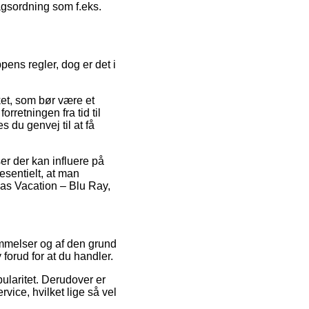
ragsordning som f.eks.
ens regler, dog er det i
et, som bør være et
rretningen fra tid til
 du genvej til at få
r der kan influere på
esentielt, at man
as Vacation – Blu Ray,
ømmelser og af den grund
 forud for at du handler.
pularitet. Derudover er
vice, hvilket lige så vel