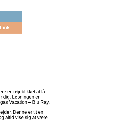
Link
e er i øjeblikket at få
er dig. Løsningen er
Vegas Vacation – Blu Ray.
ejder. Denne er tit en
g altid vise sig at være
.