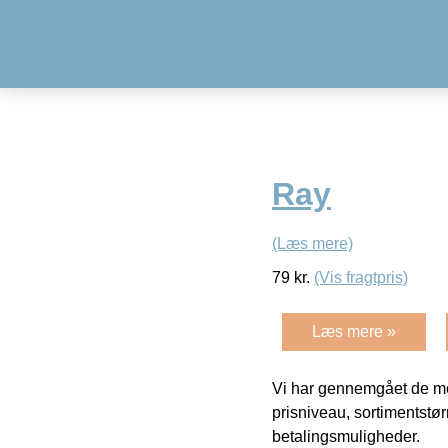
Ray
(Læs mere)
79
kr.
(Vis fragtpris)
Læs mere »
Vi har gennemgået de mes
prisniveau, sortimentstø
betalingsmuligheder.