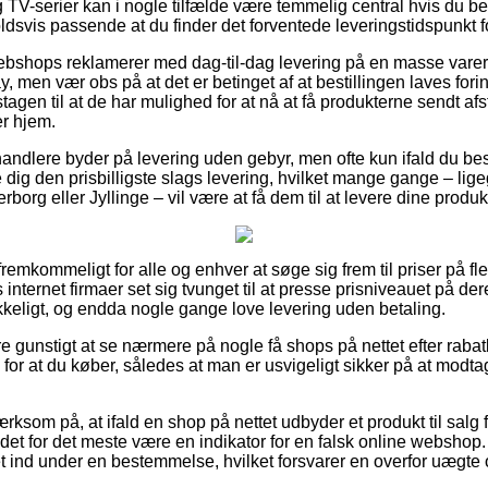
 TV-serier kan i nogle tilfælde være temmelig central hvis du b
holdsvis passende at du finder det forventede leveringstidspunkt
webshops reklamerer med dag-til-dag levering på en masse varer
 men vær obs på at det er betinget af at bestillingen laves fori
gen til at de har mulighed for at nå at få produkterne sendt afs
r hjem.
andlere byder på levering uden gebyr, men ofte kun ifald du bestil
 dig den prisbilligste slags levering, hvilket mange gange – lig
org eller Jyllinge – vil være at få dem til at levere dine produkt
emkommeligt for alle og enhver at søge sig frem til priser på fler
internet firmaer set sig tvunget til at presse prisniveauet på der
ykkeligt, og endda nogle gange love levering uden betaling.
re gunstigt at se nærmere på nogle få shops på nettet efter rab
for at du køber, således at man er usvigeligt sikker på at modt
som på, at ifald en shop på nettet udbyder et produkt til salg f
 det for det meste være en indikator for en falsk online webshop.
 ind under en bestemmelse, hvilket forsvarer en overfor uægte o