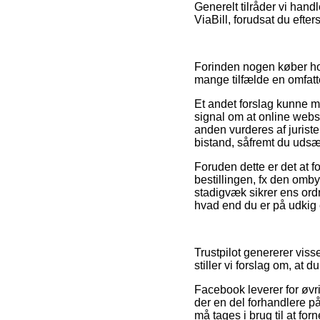
Generelt tilråder vi hand
ViaBill, forudsat du efte
Forinden nogen køber hos
mange tilfælde en omfat
Et andet forslag kunne m
signal om at online websh
anden vurderes af juriste
bistand, såfremt du udsæ
Foruden dette er det at
bestillingen, fx den omby
stadigvæk sikrer ens ord
hvad end du er på udkig e
Trustpilot genererer vis
stiller vi forslag om, at
Facebook leverer for øvri
der en del forhandlere på
må tages i brug til at f