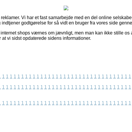
f reklamer. Vi har et fast samarbejde med en del online selskabe
 indtjener godtgørelse for så vidt en bruger fra vores side genn
internet shops værnes om jævnligt, men man kan ikke stille os a
r at vi sidst opdaterede sidens informationer.
1
1
1
1
1
1
1
1
1
1
1
1
1
1
1
1
1
1
1
1
1
1
1
1
1
1
1
1
1
1
1
1
1
1
1
1
1
1
1
1
1
1
1
1
1
1
1
1
1
1
1
1
1
1
1
1
1
1
1
1
1
1
1
1
1
1
1
1
1
1
1
1
1
1
1
1
1
1
1
1
1
1
1
1
1
1
1
1
1
1
1
1
1
1
1
1
1
1
1
1
1
1
1
1
1