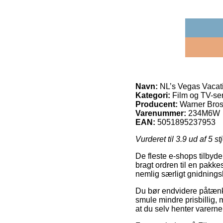
Navn:
NL’s Vegas Vacat
Kategori:
Film og TV-ser
Producent:
Warner Bro
Varenummer:
234M6W
EAN:
5051895237953
Vurderet til
3.9
ud af 5 st
De fleste e-shops tilbyder
bragt ordren til en pakke
nemlig særligt gnidningsl
Du bør endvidere påtænke 
smule mindre prisbillig, 
at du selv henter varern