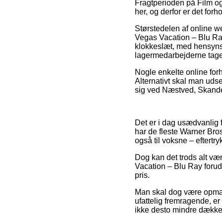
Fragtperioden på Film og
her, og derfor er det for
Størstedelen af online 
Vegas Vacation – Blu Ray,
klokkeslæt, med hensynsta
lagermedarbejderne tage
Nogle enkelte online forh
Alternativt skal man udse
sig ved Næstved, Skanderb
Det er i dag usædvanlig fr
har de fleste Warner Bros 
også til voksne – eftertr
Dog kan det trods alt væ
Vacation – Blu Ray forud 
pris.
Man skal dog være opmærk
ufattelig fremragende, er
ikke desto mindre dækket