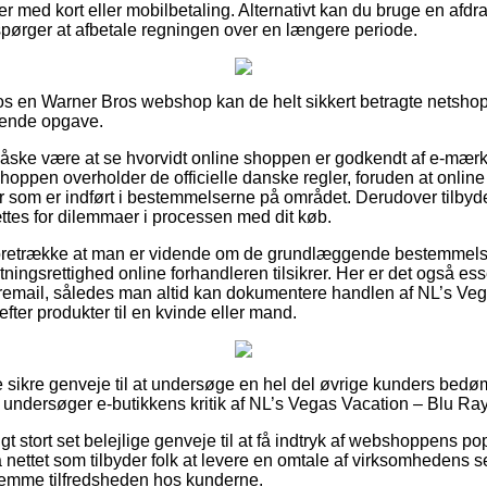
ler med kort eller mobilbetaling. Alternativt kan du bruge en afd
rspørger at afbetale regningen over en længere periode.
 en Warner Bros webshop kan de helt sikkert betragte netshopp
tende opgave.
åske være at se hvorvidt online shoppen er godkendt af e-mærk
oppen overholder de officielle danske regler, foruden at online fo
r som er indført i bestemmelserne på området. Derudover tilbydes
ttes for dilemmaer i processen med dit køb.
 foretrække at man er vidende om de grundlæggende bestemmelse
tningsrettighed online forhandleren tilsikrer. Her er det også ess
remail, således man altid kan dokumentere handlen af NL’s Veg
fter produkter til en kvinde eller mand.
se sikre genveje til at undersøge en hel del øvrige kunders bed
 du undersøger e-butikkens kritik af NL’s Vegas Vacation – Blu Ray
gt stort set belejlige genveje til at få indtryk af webshoppens po
 nettet som tilbyder folk at levere en omtale af virksomhedens ser
ornemme tilfredsheden hos kunderne.