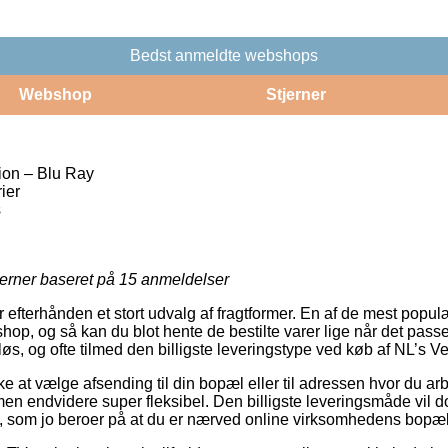
Bedst anmeldte webshops
Webshop
Stjerner
ion – Blu Ray
ier
s
jerner baseret på
15
anmeldelser
 efterhånden et stort udvalg af fragtformer. En af de mest populær
shop, og så kan du blot hente de bestilte varer lige når det pass
øs, og ofte tilmed den billigste leveringstype ved køb af NL’s 
at vælge afsending til din bopæl eller til adressen hvor du arb
men endvidere super fleksibel. Den billigste leveringsmåde vil do
e, som jo beroer på at du er nærved online virksomhedens bopæl