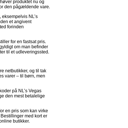
ehøver produktet nu og
 for den pågældende vare.
, eksempelvis NL’s
nden et angivent
ted forinden
ler for en fastsat pris.
egyldigt om man befinder
er til et udleveringssted.
e netbutikker, og til tak
es varer – til børn, men
atkoder på NL’s Vegas
age den mest betalelige
or en pris som kan virke
 Bestillinger med kort er
nline butikker.