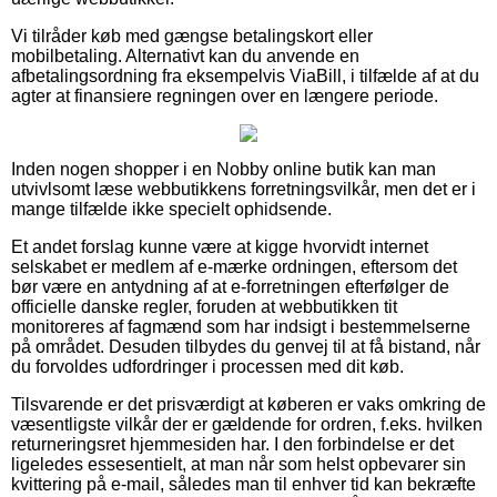
Vi tilråder køb med gængse betalingskort eller
mobilbetaling. Alternativt kan du anvende en
afbetalingsordning fra eksempelvis ViaBill, i tilfælde af at du
agter at finansiere regningen over en længere periode.
Inden nogen shopper i en Nobby online butik kan man
utvivlsomt læse webbutikkens forretningsvilkår, men det er i
mange tilfælde ikke specielt ophidsende.
Et andet forslag kunne være at kigge hvorvidt internet
selskabet er medlem af e-mærke ordningen, eftersom det
bør være en antydning af at e-forretningen efterfølger de
officielle danske regler, foruden at webbutikken tit
monitoreres af fagmænd som har indsigt i bestemmelserne
på området. Desuden tilbydes du genvej til at få bistand, når
du forvoldes udfordringer i processen med dit køb.
Tilsvarende er det prisværdigt at køberen er vaks omkring de
væsentligste vilkår der er gældende for ordren, f.eks. hvilken
returneringsret hjemmesiden har. I den forbindelse er det
ligeledes essesentielt, at man når som helst opbevarer sin
kvittering på e-mail, således man til enhver tid kan bekræfte