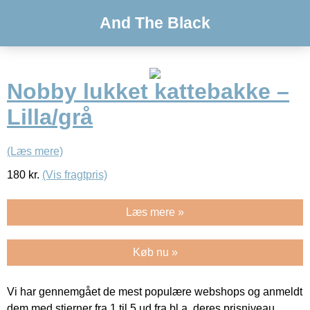
And The Black
Nobby lukket kattebakke –
Lilla/grå
(Læs mere)
180
kr.
(Vis fragtpris)
Læs mere »
Køb nu »
Vi har gennemgået de mest populære webshops og anmeldt
dem med stjerner fra 1 til 5 ud fra bl.a. deres prisniveau,