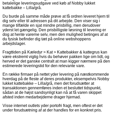
betalelige leveringsudgave ved køb af Nobby lukket
kattebakke – Lilla/grå.
Du burde på samme måde prøve at få ordren leveret hjem til
dig selv eller til adressen på dit arbejde. Den viser sig i
mange tilfælde en sjat mindre prisbillig, men derudover
yderst let gængelig. Den prisbilligste løsning til levering er
dog at hente varerne selv, men den mulighed betinges af at
du fysisk befinder dig tæt på online webshoppens
arbejdslager.
Fragttiden på Kæledyr > Kat > Kattebakker & kattegrus kan
være ekstremt vigtig hvis du behøver pakken lige om lidt, og
herved er det ganske centralt at man kigger nærmere på den
estimerede leveringstid for den relevante vare.
En række firmaer på nettet yder levering på næstkommende
hverdag på de fleste af deres produkter, eksempelvis Nobby
lukket kattebakke – Lilla/grå, men det forudsætter at
transaktionen gennemføres inden et besluttet tidspunkt,
sådan at de højst sandsynligt kan nå at få varen skippet
afsted inden medarbejderne drager hjemad.
Visse internet outlets yder portofri fragt, men oftest er det
under forudsætning af at der handles for en konkret pris.