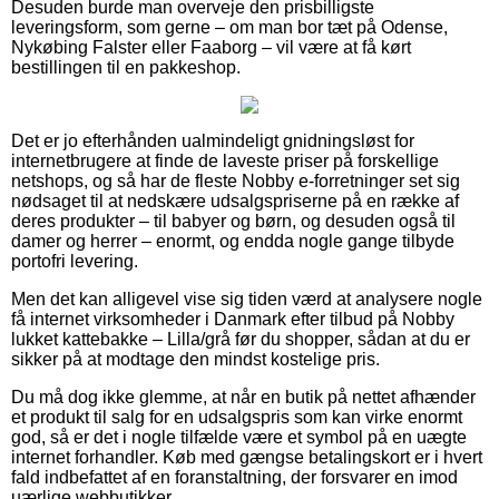
Desuden burde man overveje den prisbilligste
leveringsform, som gerne – om man bor tæt på Odense,
Nykøbing Falster eller Faaborg – vil være at få kørt
bestillingen til en pakkeshop.
Det er jo efterhånden ualmindeligt gnidningsløst for
internetbrugere at finde de laveste priser på forskellige
netshops, og så har de fleste Nobby e-forretninger set sig
nødsaget til at nedskære udsalgspriserne på en række af
deres produkter – til babyer og børn, og desuden også til
damer og herrer – enormt, og endda nogle gange tilbyde
portofri levering.
Men det kan alligevel vise sig tiden værd at analysere nogle
få internet virksomheder i Danmark efter tilbud på Nobby
lukket kattebakke – Lilla/grå før du shopper, sådan at du er
sikker på at modtage den mindst kostelige pris.
Du må dog ikke glemme, at når en butik på nettet afhænder
et produkt til salg for en udsalgspris som kan virke enormt
god, så er det i nogle tilfælde være et symbol på en uægte
internet forhandler. Køb med gængse betalingskort er i hvert
fald indbefattet af en foranstaltning, der forsvarer en imod
uærlige webbutikker.