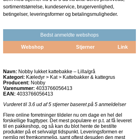
sortimentstørrelse, kundeservice, brugervenlighed,
betingelser, leveringsformer og betalingsmuligheder.
Bedst anmeldte webshops
Webshop
Stjerner
Link
Navn:
Nobby lukket kattebakke – Lilla/grå
Kategori:
Kæledyr > Kat > Kattebakker & kattegrus
Producent:
Nobby
Varenummer:
4033766056413
EAN:
4033766056413
Vurderet til
3.6
ud af 5 stjerner baseret på
5
anmeldelser
Flere online forretninger tildeler nu om dage en hel del
forskellige fragttyper. Det mest populære er p.t. at få leveret
til en pakkeshop, og så kan du blot hente de bestilte
produkter på et selvvalgt tidspunkt. Leveringsformen er
nemlig ret fremkommelig, samt oftest desuden den mest