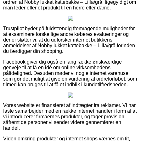
ordren af Nobby lukket kattebakke – Lilla/grå, ligegyldigt om
man leder efter et produkt til en herre eller dame.
Trustpilot byder på fuldstændig fremragende muligheder for
at eksaminere forskellige andre køberes evalueringer og
derfor støtter vi, at du udforsker internet butikkens
anmeldelser af Nobby lukket kattebakke – Lilla/grå forinden
du færdiggør din shopping.
Facebook giver dig også en lang række ønskværdige
genveje til at få en idé om online virksomhedens
pålidelighed. Desuden møder vi nogle internet varehuse
som gør det muligt at give en vurdering af ordreforløbet, som
tilmed kan bruges til at få et indblik i kundetilfredsheden.
Vores website er finansieret af indtægter fra reklamer. Vi har
faste samarbejder med en række internet handler i form af at
vi introducerer firmaernes produkter, og tager provision
såfremt de personer vi sender videre gennemfører en
handel.
Viden omkring produkter og internet shops værnes om tit,