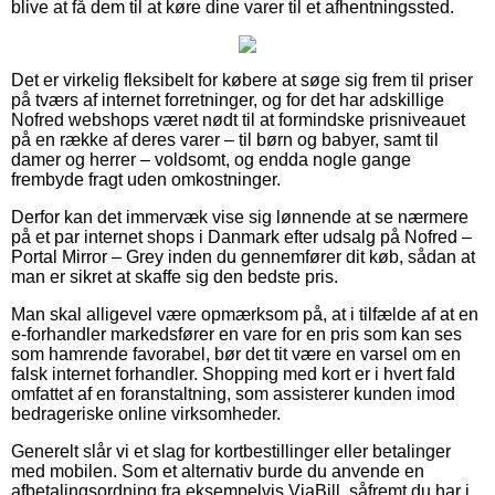
blive at få dem til at køre dine varer til et afhentningssted.
Det er virkelig fleksibelt for købere at søge sig frem til priser
på tværs af internet forretninger, og for det har adskillige
Nofred webshops været nødt til at formindske prisniveauet
på en række af deres varer – til børn og babyer, samt til
damer og herrer – voldsomt, og endda nogle gange
frembyde fragt uden omkostninger.
Derfor kan det immervæk vise sig lønnende at se nærmere
på et par internet shops i Danmark efter udsalg på Nofred –
Portal Mirror – Grey inden du gennemfører dit køb, sådan at
man er sikret at skaffe sig den bedste pris.
Man skal alligevel være opmærksom på, at i tilfælde af at en
e-forhandler markedsfører en vare for en pris som kan ses
som hamrende favorabel, bør det tit være en varsel om en
falsk internet forhandler. Shopping med kort er i hvert fald
omfattet af en foranstaltning, som assisterer kunden imod
bedrageriske online virksomheder.
Generelt slår vi et slag for kortbestillinger eller betalinger
med mobilen. Som et alternativ burde du anvende en
afbetalingsordning fra eksempelvis ViaBill, såfremt du har i