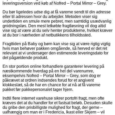
leveringsversion ved køb af Nofred – Portal Mirror – Grey.
Du bør ligeledes udse dig at få varerne sendt til din adresse
eller til adressen hvor du arbejder. Metoden viser sig
undertiden en smule mere pebret, men samtidig usædvanlig
gnidningsløs. Den mest letkøbte fragtløsning vil dog altid
vise sig at være at du selv henter produkterne, hvilket kræver
at du bor i nærheden af netbutikkens tilholdssted.
Fragttiden på Baby og børn kan vise sig at være rigtig vigtig
hvis man behøver pakken omgående, så herved er det ret
relevant at vi undersøger den estimerede leveringsdato for
det pågældende produkt.
En stor portion online forhandlere garanterer levering på
næstkommende hverdag på en hel del varenumre,
eksempelvis Nofred – Portal Mirror – Grey, som dog er
påkrævet at ordren indsendes forud for et angivent
klokkeslæt, så de har en chance for at nå at få varerne
pakket før pakkepersonalet tager hjem.
Indtil flere internet varehuse sikrer portofri fragt, men ofte
kræves det at du handler for et fastsat beløb. Desuden skulle
du gribe den prisbilligste mulighed for fragt, der gerne –
uafhængig om man er i Fredericia, Ikast eller Skjern – vil