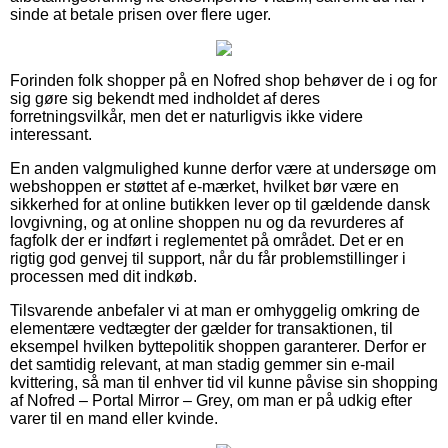
sinde at betale prisen over flere uger.
Forinden folk shopper på en Nofred shop behøver de i og for
sig gøre sig bekendt med indholdet af deres
forretningsvilkår, men det er naturligvis ikke videre
interessant.
En anden valgmulighed kunne derfor være at undersøge om
webshoppen er støttet af e-mærket, hvilket bør være en
sikkerhed for at online butikken lever op til gældende dansk
lovgivning, og at online shoppen nu og da revurderes af
fagfolk der er indført i reglementet på området. Det er en
rigtig god genvej til support, når du får problemstillinger i
processen med dit indkøb.
Tilsvarende anbefaler vi at man er omhyggelig omkring de
elementære vedtægter der gælder for transaktionen, til
eksempel hvilken byttepolitik shoppen garanterer. Derfor er
det samtidig relevant, at man stadig gemmer sin e-mail
kvittering, så man til enhver tid vil kunne påvise sin shopping
af Nofred – Portal Mirror – Grey, om man er på udkig efter
varer til en mand eller kvinde.