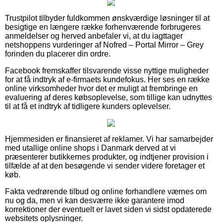
Trustpilot tilbyder fuldkommen ønskværdige løsninger til at
besigtige en længere række forhenværende forbrugeres
anmeldelser og herved anbefaler vi, at du iagttager
netshoppens vurderinger af Nofred – Portal Mirror – Grey
forinden du placerer din ordre.
Facebook fremskaffer tilsvarende visse nyttige muligheder
for at få indtryk af e-firmaets kundefokus. Her ses en række
online virksomheder hvor det er muligt at frembringe en
evaluering af deres købsoplevelse, som tillige kan udnyttes
til at få et indtryk af tidligere kunders oplevelser.
Hjemmesiden er finansieret af reklamer. Vi har samarbejder
med utallige online shops i Danmark derved at vi
præsenterer butikkernes produkter, og indtjener provision i
tilfælde af at den besøgende vi sender videre foretager et
køb.
Fakta vedrørende tilbud og online forhandlere værnes om
nu og da, men vi kan desværre ikke garantere imod
korrektioner der eventuelt er lavet siden vi sidst opdaterede
websitets oplysninger.