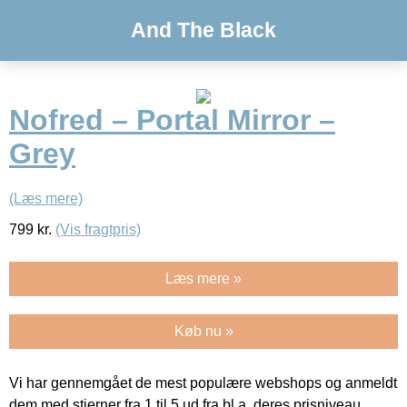
And The Black
Nofred – Portal Mirror –
Grey
(Læs mere)
799
kr.
(Vis fragtpris)
Læs mere »
Køb nu »
Vi har gennemgået de mest populære webshops og anmeldt
dem med stjerner fra 1 til 5 ud fra bl.a. deres prisniveau,