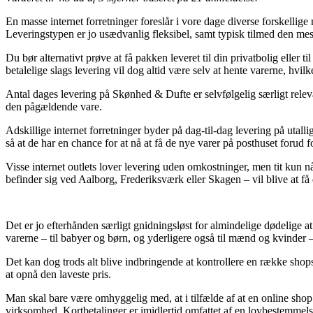
En masse internet forretninger foreslår i vore dage diverse forskellige m
Leveringstypen er jo usædvanlig fleksibel, samt typisk tilmed den me
Du bør alternativt prøve at få pakken leveret til din privatbolig ell
betalelige slags levering vil dog altid være selv at hente varerne, hvil
Antal dages levering på Skønhed & Dufte er selvfølgelig særligt releva
den pågældende vare.
Adskillige internet forretninger byder på dag-til-dag levering på utal
så at de har en chance for at nå at få de nye varer på posthuset forud 
Visse internet outlets lover levering uden omkostninger, men tit kun n
befinder sig ved Aalborg, Frederiksværk eller Skagen – vil blive at få d
Det er jo efterhånden særligt gnidningsløst for almindelige dødelige at
varerne – til babyer og børn, og yderligere også til mænd og kvinder
Det kan dog trods alt blive indbringende at kontrollere en række shop
at opnå den laveste pris.
Man skal bare være omhyggelig med, at i tilfælde af at en online shop f
virksomhed. Kortbetalinger er imidlertid omfattet af en lovbestemmel