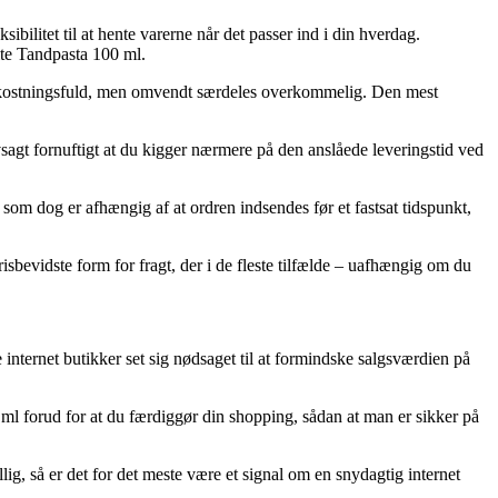
sibilitet til at hente varerne når det passer ind i din hverdag.
ite Tandpasta 100 ml.
re omkostningsfuld, men omvendt særdeles overkommelig. Den mest
vsagt fornuftigt at du kigger nærmere på den anslåede leveringstid ved
som dog er afhængig af at ordren indsendes før et fastsat tidspunkt,
sbevidste form for fragt, der i de fleste tilfælde – uafhængig om du
 internet butikker set sig nødsaget til at formindske salgsværdien på
ml forud for at du færdiggør din shopping, sådan at man er sikker på
lig, så er det for det meste være et signal om en snydagtig internet