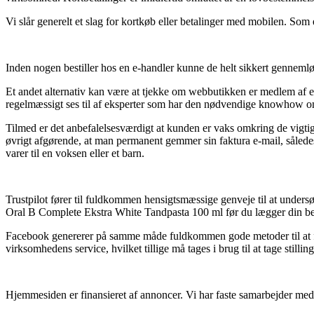
Vi slår generelt et slag for kortkøb eller betalinger med mobilen. Som 
Inden nogen bestiller hos en e-handler kunne de helt sikkert gennemløb
Et andet alternativ kan være at tjekke om webbutikken er medlem af e-
regelmæssigt ses til af eksperter som har den nødvendige knowhow om 
Tilmed er det anbefalelsesværdigt at kunden er vaks omkring de vigtigste
øvrigt afgørende, at man permanent gemmer sin faktura e-mail, såled
varer til en voksen eller et barn.
Trustpilot fører til fuldkommen hensigtsmæssige genveje til at under
Oral B Complete Ekstra White Tandpasta 100 ml før du lægger din bes
Facebook genererer på samme måde fuldkommen gode metoder til at få 
virksomhedens service, hvilket tillige må tages i brug til at tage stillin
Hjemmesiden er finansieret af annoncer. Vi har faste samarbejder med fo