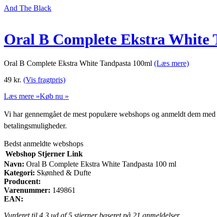
And The Black
Oral B Complete Ekstra White 
Oral B Complete Ekstra White Tandpasta 100ml
(Læs mere)
49
kr.
(Vis fragtpris)
Læs mere »
Køb nu »
Vi har gennemgået de mest populære webshops og anmeldt dem med stjern
betalingsmuligheder.
Bedst anmeldte webshops
Webshop
Stjerner
Link
Navn:
Oral B Complete Ekstra White Tandpasta 100 ml
Kategori:
Skønhed & Dufte
Producent:
Varenummer:
149861
EAN:
Vurderet til
4.3
ud af 5 stjerner baseret på
21
anmeldelser