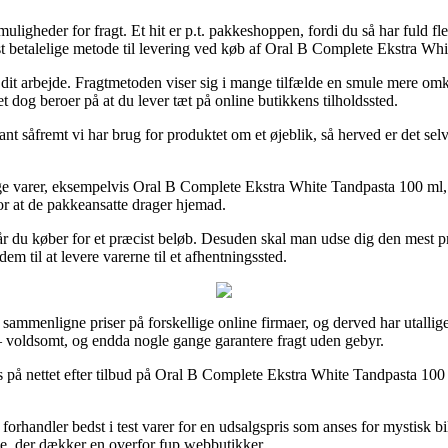
uligheder for fragt. Et hit er p.t. pakkeshoppen, fordi du så har fuld flek
st betalelige metode til levering ved køb af Oral B Complete Ekstra Wh
er til dit arbejde. Fragtmetoden viser sig i mange tilfælde en smule me
ket dog beroer på at du lever tæt på online butikkens tilholdssted.
nt såfremt vi har brug for produktet om et øjeblik, så herved er det sel
lige varer, eksempelvis Oral B Complete Ekstra White Tandpasta 100 ml, 
for at de pakkeansatte drager hjemad.
år du køber for et præcist beløb. Desuden skal man udse dig den mest pri
em til at levere varerne til et afhentningssted.
 sammenligne priser på forskellige online firmaer, og derved har utallige
 – voldsomt, og endda nogle gange garantere fragt uden gebyr.
s på nettet efter tilbud på Oral B Complete Ekstra White Tandpasta 100 
orhandler bedst i test varer for en udsalgspris som anses for mystisk bil
se, der dækker en overfor fup webbutikker.