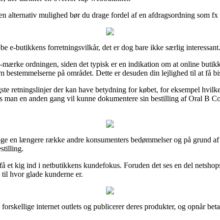
en alternativ mulighed bør du drage fordel af en afdragsordning som fx V
e e-butikkens forretningsvilkår, det er dog bare ikke særlig interessant
mærke ordningen, siden det typisk er en indikation om at online butikk
bestemmelserne på området. Dette er desuden din lejlighed til at få bi
 retningslinjer der kan have betydning for købet, for eksempel hvilken retu
es man en anden gang vil kunne dokumentere sin bestilling af Oral B C
søge en længere række andre konsumenters bedømmelser og på grund af de
tilling.
et kig ind i netbutikkens kundefokus. Foruden det ses en del netshops
g til hvor glade kunderne er.
rskellige internet outlets og publicerer deres produkter, og opnår betali