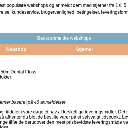
t populære webshops og anmeldt dem med stjerner fra 1 til 5 ud
rrelse, kundeservice, brugervenlighed, betingelser, leveringsfor
Bedst anmeldte webshops
Webshop
Stjerner
 50m Dental Floss
ukter
9
jerner baseret på
46
anmeldelser
ber tildeler i vore dage et hav af forskellige leveringsmidler. D
 afhenter du blot de bestilte varer på et selvvalgt tidspunkt. L
 mange tilfælde derudover den mest prisbevidste leveringsmåde ve
loss.