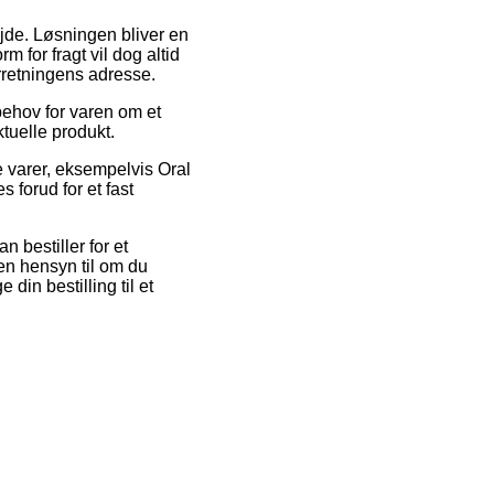
ejde. Løsningen bliver en
 for fragt vil dog altid
orretningens adresse.
ehov for varen om et
ktuelle produkt.
e varer, eksempelvis Oral
forud for et fast
n bestiller for et
den hensyn til om du
 din bestilling til et