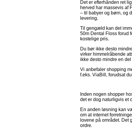
Det er efterhånden ret lig
herved har massevis af P
– til babyer og børn, og 
levering.
Til gengæld kan det imme
50m Dental Floss forud f
kostelige pris.
Du bør ikke desto mindre 
virker himmelråbende att
ikke desto mindre en del 
Vi anbefaler shopping med
f.eks. ViaBill, forudsat d
Inden nogen shopper hos 
det er dog naturligvis et 
En anden løsning kan vær
om at internet forretning
lovene på området. Det g
ordre.