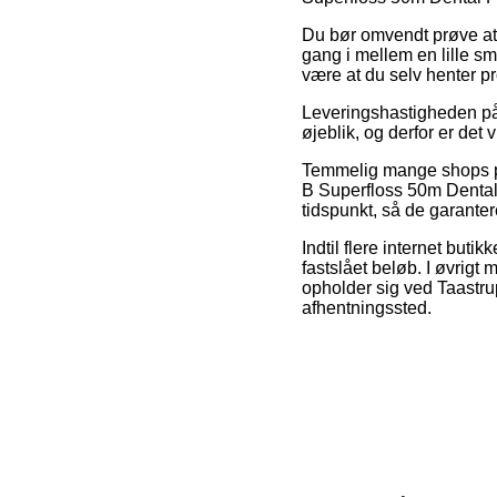
Du bør omvendt prøve at v
gang i mellem en lille sm
være at du selv henter pr
Leveringshastigheden på
øjeblik, og derfor er det 
Temmelig mange shops på 
B Superfloss 50m Dental 
tidspunkt, så de garanter
Indtil flere internet buti
fastslået beløb. I øvrigt
opholder sig ved Taastrup,
afhentningssted.