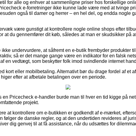
etil for alle og enhver at sammenligne priser hos forskellige onli
ricecheck e-forretninger ikke kunne lade være med at tvinge pr
desuden også til damer og herrer – en hel del, og endda nogle ga
rvæk være gunstigt at kontrollere nogle online shops efter tilb
or at du gennemfører dit køb, således at man er skudsikker på 
ikke undervurdere, at såfremt en e-butik frembyder produkter til 
raktiv, så er det mange gange være en indikator for en falsk ne
af en vedtægt, som beskytter folk imod svindlende internet hand
 kort eller mobilbetaling. Alternativt bør du drage fordel af et 
u higer efter at afbetale betalingen over en periode.
en Pricecheck e-handler burde man til hver en tid kigge på net
omfattende projekt.
e at kontrollere om e-butikken er godkendt af e-mærket, eftersom
en følger de danske regler, og at den undertiden revideres af jur
iver dig genvej til at få assistance, når du udsættes for dilemm