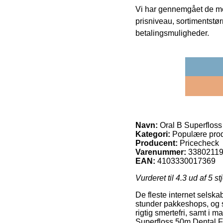
Vi har gennemgået de mes
prisniveau, sortimentstø
betalingsmuligheder.
Navn:
Oral B Superfloss
Kategori:
Populære prod
Producent:
Pricecheck
Varenummer:
3380211
EAN:
4103330017369
Vurderet til
4.3
ud af 5 st
De fleste internet selska
stunder pakkeshops, og så
rigtig smertefri, samt i
Superfloss 50m Dental F