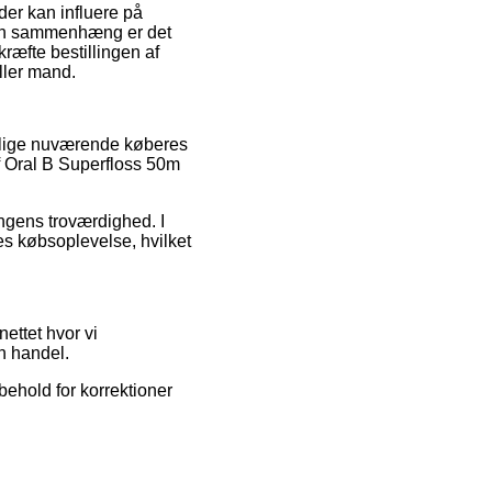
er kan influere på
den sammenhæng er det
kræfte bestillingen af
ller mand.
illige nuværende køberes
af Oral B Superfloss 50m
ingens troværdighed. I
es købsoplevelse, hvilket
ettet hvor vi
en handel.
behold for korrektioner