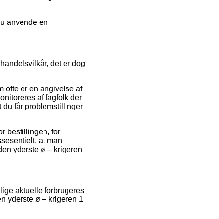
 du anvende en
handelsvilkår, det er dog
 ofte er en angivelse af
nitoreres af fagfolk der
 du får problemstillinger
 bestillingen, for
ssesentielt, at man
 den yderste ø – krigeren
lige aktuelle forbrugeres
en yderste ø – krigeren 1