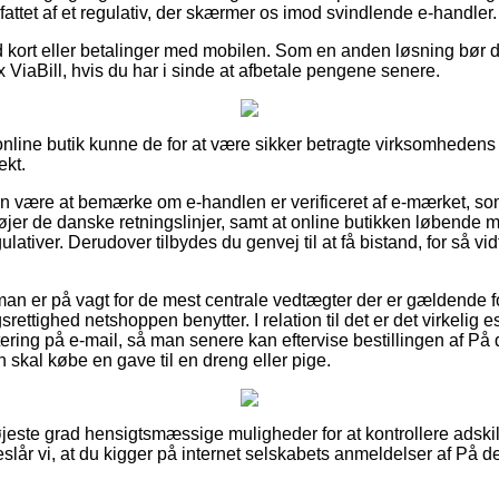
attet af et regulativ, der skærmer os imod svindlende e-handler.
d kort eller betalinger med mobilen. Som en anden løsning bør
 ViaBill, hvis du har i sinde at afbetale pengene senere.
online butik kunne de for at være sikker betragte virksomhedens 
ekt.
n være at bemærke om e-handlen er verificeret af e-mærket, som
jer de danske retningslinjer, samt at online butikken løbende mo
ativer. Derudover tilbydes du genvej til at få bistand, for så vidt
an er på vagt for de mest centrale vedtægter der er gældende for
ttighed netshoppen benytter. I relation til det er det virkelig e
tering på e-mail, så man senere kan eftervise bestillingen af På
 skal købe en gave til en dreng eller pige.
højeste grad hensigtsmæssige muligheder for at kontrollere adskil
eslår vi, at du kigger på internet selskabets anmeldelser af På d