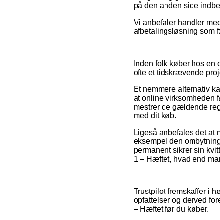
på den anden side indbef
Vi anbefaler handler me
afbetalingsløsning som fx
Inden folk køber hos en 
ofte et tidskrævende proj
Et nemmere alternativ ka
at online virksomheden fø
mestrer de gældende regul
med dit køb.
Ligeså anbefales det at m
eksempel den ombytningsre
permanent sikrer sin kvit
1 – Hæftet, hvad end man
Trustpilot fremskaffer i 
opfattelser og derved for
– Hæftet før du køber.