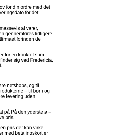
v for din ordre med det
eringsdato for det
assevis af varer,
ren gennemføres tidligere
gtfirmaet forinden de
ber for en konkret sum.
inder sig ved Fredericia,
d.
ere netshops, og til
rodukterne – til børn og
re levering uden
at på På den yderste ø –
ve pris.
en pris der kan virke
er med betalingskort er