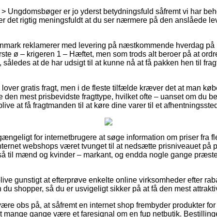
> Ungdomsbøger er jo yderst betydningsfuld såfremt vi har beho
r det rigtig meningsfuldt at du ser nærmere på den anslåede lev
anmark reklamerer med levering på næstkommende hverdag på m
te ø – krigeren 1 – Hæftet, men som trods alt beroer på at ord
, således at de har udsigt til at kunne nå at få pakken hen til fra
 lover gratis fragt, men i de fleste tilfælde kræver det at man kø
den mest prisbevidste fragttype, hvilket ofte – uanset om du bef
blive at få fragtmanden til at køre dine varer til et afhentningsste
gængeligt for internetbrugere at søge information om priser fra fl
nternet webshops været tvunget til at nedsætte prisniveauet på p
så til mænd og kvinder – markant, og endda nogle gange præste
ve gunstigt at efterprøve enkelte online virksomheder efter rab
 du shopper, så du er usvigeligt sikker på at få den mest attrakti
ære obs på, at såfremt en internet shop frembyder produkter for 
et mange gange være et faresignal om en fup netbutik. Bestilling