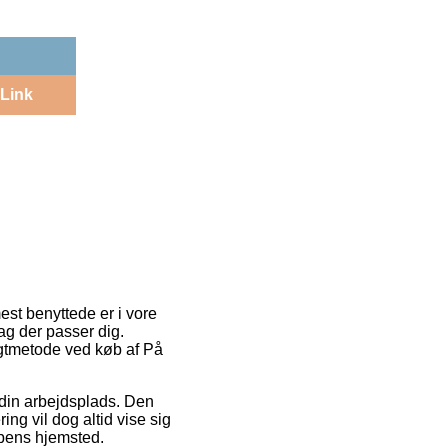
Link
mest benyttede er i vore
dag der passer dig.
ragtmetode ved køb af På
 din arbejdsplads. Den
ing vil dog altid vise sig
ppens hjemsted.