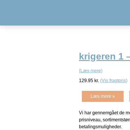
krigeren 1 
(Læs mere)
129.95
kr.
(Vis fragtpris)
Læs mere »
Vi har gennemgået de mes
prisniveau, sortimentstø
betalingsmuligheder.