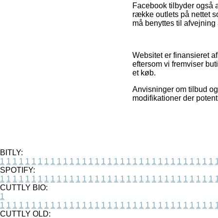
Facebook tilbyder også a
række outlets på nettet s
må benyttes til afvejning
Websitet er finansieret 
eftersom vi fremviser but
et køb.
Anvisninger om tilbud og
modifikationer der potent
BITLY:
1
1
1
1
1
1
1
1
1
1
1
1
1
1
1
1
1
1
1
1
1
1
1
1
1
1
1
1
1
1
1
1
1
1
SPOTIFY:
1
1
1
1
1
1
1
1
1
1
1
1
1
1
1
1
1
1
1
1
1
1
1
1
1
1
1
1
1
1
1
1
1
1
CUTTLY BIO:
1
1
1
1
1
1
1
1
1
1
1
1
1
1
1
1
1
1
1
1
1
1
1
1
1
1
1
1
1
1
1
1
1
1
1
CUTTLY OLD: