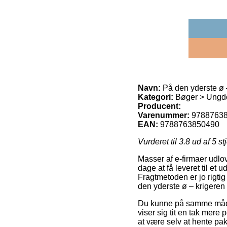
Navn:
På den yderste ø 
Kategori:
Bøger > Ungd
Producent:
Varenummer:
9788763
EAN:
9788763850490
Vurderet til
3.8
ud af 5 st
Masser af e-firmaer udlov
dage at få leveret til et
Fragtmetoden er jo rigtig
den yderste ø – krigeren 
Du kunne på samme måde o
viser sig tit en tak mere 
at være selv at hente pa