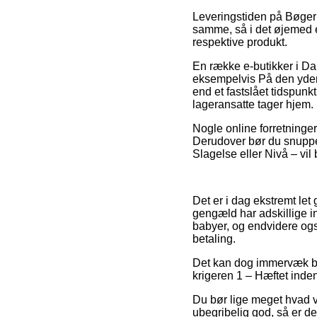
Leveringstiden på Bøger 
samme, så i det øjemed e
respektive produkt.
En række e-butikker i D
eksempelvis På den yders
end et fastslået tidspunkt
lageransatte tager hjem.
Nogle online forretninger
Derudover bør du snuppe 
Slagelse eller Nivå – vil 
Det er i dag ekstremt let 
gengæld har adskillige i
babyer, og endvidere og
betaling.
Det kan dog immervæk bli
krigeren 1 – Hæftet inden
Du bør lige meget hvad v
ubegribelig god, så er d