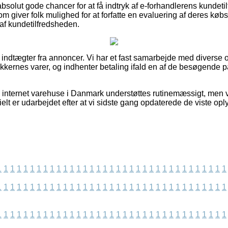
bsolut gode chancer for at få indtryk af e-forhandlerens kundeti
om giver folk mulighed for at forfatte en evaluering af deres køb
 af kundetilfredsheden.
af indtægter fra annoncer. Vi har et fast samarbejde med diverse
ikkernes varer, og indhenter betaling ifald en af de besøgende p
 internet varehuse i Danmark understøttes rutinemæssigt, men vi
ielt er udarbejdet efter at vi sidste gang opdaterede de viste opl
1
1
1
1
1
1
1
1
1
1
1
1
1
1
1
1
1
1
1
1
1
1
1
1
1
1
1
1
1
1
1
1
1
1
1
1
1
1
1
1
1
1
1
1
1
1
1
1
1
1
1
1
1
1
1
1
1
1
1
1
1
1
1
1
1
1
1
1
1
1
1
1
1
1
1
1
1
1
1
1
1
1
1
1
1
1
1
1
1
1
1
1
1
1
1
1
1
1
1
1
1
1
1
1
1