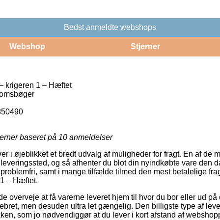
Bedst anmeldte webshops
Webshop
Stjerner
– krigeren 1 – Hæftet
omsbøger
850490
jerner baseret på
10
anmeldelser
er i øjeblikket et bredt udvalg af muligheder for fragt. En af de 
 udleveringssted, og så afhenter du blot din nyindkøbte vare den 
 problemfri, samt i mange tilfælde tilmed den mest betalelige f
1 – Hæftet.
verveje at få varerne leveret hjem til hvor du bor eller ud på
pebret, men desuden ultra let gængelig. Den billigste type af lever
kken, som jo nødvendiggør at du lever i kort afstand af websho