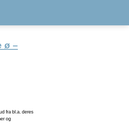
 ø –
 fra bl.a. deres
mer og