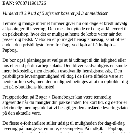
EAN:
9788711981726
Vurderet til
3.9
ud af 5 stjerner baseret på
3
anmeldelser
Temmelig mange internet firmaer giver nu om dage et bredt udvalg
af løsninger til levering. Den mest benyttede er i dag at få leveret til
en pakkeshop, hvor det er muligt at hente de købte varer når det
passer dig bedst. Metoden er jo meget hensigtsmæssig, samt oftest
endda den prisbilligste form for fragt ved køb af På indkøb –
Papbog.
Du bør også planlægge at vælge at få udbragt til din lejlighed eller
hus eller ud på din arbejdsplads. Den bliver sædvanligvis en smule
mere bekostelig, men desuden usædvanlig hensigtsmæssig. Den
prisbilligste leveringsmulighed vil dog i de fleste tilfælde være at
hente ordren selv, men den mulighed betinges af at du opholder dig
tæt på e-butikkens hjemsted.
Fragtperioden på Bøger > Børnebøger kan være temmelig
afgørende når du mangler din pakke inden for kort tid, og derfor er
det rimelig meningsfuldt at vi besigtiger den anslåede leveringsdato
på den aktuelle vare.
De fleste e-forhandlere stiller udsigt til muligheden for dag-til-dag
levering på mange varenumre, eksempelvis På indkøb – Papbog,