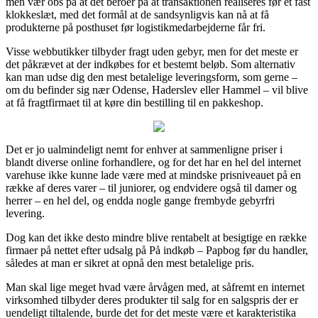
men vær obs på at det beroer på at transaktionen realiseres før et fast
klokkeslæt, med det formål at de sandsynligvis kan nå at få
produkterne på posthuset før logistikmedarbejderne får fri.
Visse webbutikker tilbyder fragt uden gebyr, men for det meste er
det påkrævet at der indkøbes for et bestemt beløb. Som alternativ
kan man udse dig den mest betalelige leveringsform, som gerne –
om du befinder sig nær Odense, Haderslev eller Hammel – vil blive
at få fragtfirmaet til at køre din bestilling til en pakkeshop.
Det er jo ualmindeligt nemt for enhver at sammenligne priser i
blandt diverse online forhandlere, og for det har en hel del internet
varehuse ikke kunne lade være med at mindske prisniveauet på en
række af deres varer – til juniorer, og endvidere også til damer og
herrer – en hel del, og endda nogle gange frembyde gebyrfri
levering.
Dog kan det ikke desto mindre blive rentabelt at besigtige en række
firmaer på nettet efter udsalg på På indkøb – Papbog før du handler,
således at man er sikret at opnå den mest betalelige pris.
Man skal lige meget hvad være årvågen med, at såfremt en internet
virksomhed tilbyder deres produkter til salg for en salgspris der er
uendeligt tiltalende, burde det for det meste være et karakteristika