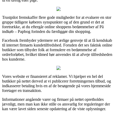
til en dreng eller pige.
Trustpilot fremskaffer flere gode muligheder for at evaluere en stor
gruppe tidligere køberes synspunkter og af den grund er det at
foretrække, at du eftergår online shoppens bedømmelser af På
indkøb – Papbog forinden du færdiggør din shopping.
Facebook frembyder ydermere ret ærlige genveje til at få kendskab
til internet firmaets kundetilfredshed. Foruden det ses faktisk online
butikker som tilbyder folk at formulere en bedømmelse af
ordreforløbet, hvilket tilmed bør anvendes til at afveje tilfredsheden
hos kunderne.
Vores website er finansieret af reklamer. Vi hjælper en hel del
butikker på nettet derved at vi publicerer forretningernes tilbud, og
indkasserer betaling hvis en af de besøgende på vores hjemmeside
foretager en transaktion.
Informationer angående varer og firmaer på nettet opretholdes
jævnligt, men man kan ikke stille os ansvarlig for reguleringer der
kan være lavet siden seneste opdatering af de viste oplysninger.