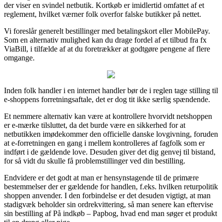
der viser en svindel netbutik. Kortkøb er imidlertid omfattet af et
reglement, hvilket værner folk overfor falske butikker på nettet.
Vi foreslår generelt bestillinger med betalingskort eller MobilePay.
Som en alternativ mulighed kan du drage fordel af et tilbud fra fx
ViaBill, i tilfælde af at du foretrækker at godtgøre pengene af flere
omgange.
Inden folk handler i en internet handler bør de i reglen tage stilling til
e-shoppens forretningsaftale, det er dog tit ikke særlig spændende.
Et nemmere alternativ kan være at kontrollere hvorvidt netshoppen
er e-mærke tilsluttet, da det burde være en sikkerhed for at
netbutikken imødekommer den officielle danske lovgivning, foruden
at e-forretningen en gang i mellem kontrolleres af fagfolk som er
indført i de gældende love. Desuden giver det dig genvej til bistand,
for så vidt du skulle få problemstillinger ved din bestilling.
Endvidere er det godt at man er hensynstagende til de primære
bestemmelser der er gældende for handlen, f.eks. hvilken returpolitik
shoppen anvender. I den forbindelse er det desuden vigtigt, at man
stadigvæk beholder sin ordrekvittering, så man senere kan eftervise
sin bestilling af På indkøb – Papbog, hvad end man søger et produkt