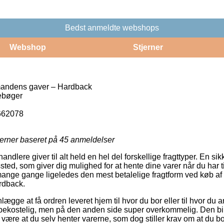
Bedst anmeldte webshops
Webshop
Stjerner
emandens gaver – Hardback
ebøger
662078
jerner baseret på
45
anmeldelser
handlere giver til alt held en hel del forskellige fragttyper. En sik
ssted, som giver dig mulighed for at hente dine varer når du har t
ange gange ligeledes den mest betalelige fragtform ved køb af P
rdback.
lægge at få ordren leveret hjem til hvor du bor eller til hvor du a
bekostelig, men på den anden side super overkommelig. Den bil
de være at du selv henter varerne, som dog stiller krav om at du b