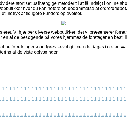
videre stort set uafhængige metoder til at få indsigt i online sh
ebbutikker hvor du kan notere en bedømmelse af ordreforløbet
et indtryk af tidligere kunders oplevelser.
ieret. Vi hjælper diverse webbutikker idet vi præsenterer forret
r en af de besøgende på vores hjemmeside foretager en bestilli
line forretninger ajourføres jævnligt, men der tages ikke ansvar
tering af de viste oplysninger.
1
1
1
1
1
1
1
1
1
1
1
1
1
1
1
1
1
1
1
1
1
1
1
1
1
1
1
1
1
1
1
1
1
1
1
1
1
1
1
1
1
1
1
1
1
1
1
1
1
1
1
1
1
1
1
1
1
1
1
1
1
1
1
1
1
1
1
1
1
1
1
1
1
1
1
1
1
1
1
1
1
1
1
1
1
1
1
1
1
1
1
1
1
1
1
1
1
1
1
1
1
1
1
1
1