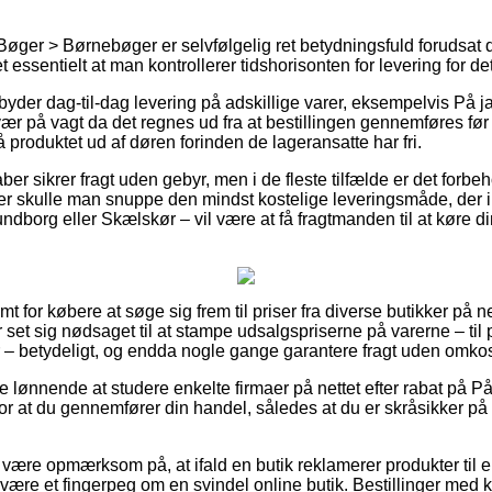
Bøger > Børnebøger er selvfølgelig ret betydningsfuld forudsat 
ret essentielt at man kontrollerer tidshorisonten for levering for
der dag-til-dag levering på adskillige varer, eksempelvis På j
r på vagt da det regnes ud fra at bestillingen gennemføres før e
å produktet ud af døren forinden de lageransatte har fri.
ber sikrer fragt uden gebyr, men i de fleste tilfælde er det forbe
r skulle man snuppe den mindst kostelige leveringsmåde, der i
dborg eller Skælskør – vil være at få fragtmanden til at køre dine
t for købere at søge sig frem til priser fra diverse butikker på ne
er set sig nødsaget til at stampe udsalgspriserne på varerne – til
er – betydeligt, og endda nogle gange garantere fragt uden omkos
ve lønnende at studere enkelte firmaer på nettet efter rabat på P
or at du gennemfører din handel, således at du er skråsikker på
ære opmærksom på, at ifald en butik reklamerer produkter til e
t være et fingerpeg om en svindel online butik. Bestillinger med ko