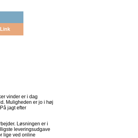
Link
ker vinder er i dag
id. Muligheden er jo i høj
å jagt efter
rbejder. Løsningen er i
ligste leveringsudgave
or lige ved online