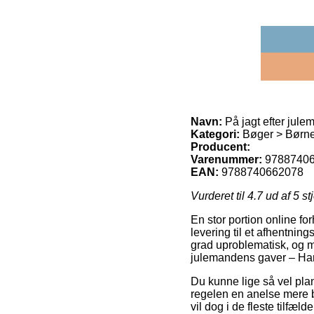
Navn:
På jagt efter jul
Kategori:
Bøger > Børn
Producent:
Varenummer:
9788740
EAN:
9788740662078
Vurderet til
4.7
ud af 5 st
En stor portion online for
levering til et afhentning
grad uproblematisk, og m
julemandens gaver – Ha
Du kunne lige så vel plan
regelen en anelse mere 
vil dog i de fleste tilfæl