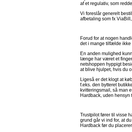
af et regulativ, som redde
Vi foreslår generelt best
afbetaling som fx ViaBill,
Forud for at nogen handl
det i mange tilfælde ikk
En anden mulighed kunne 
længe har været et finge
netshoppen hyppigt besig
at blive hjulpet, hvis du
Ligeså er det klogt at k
f.eks. den bytteret butikk
kvitteringsmail, så man 
Hardback, uden hensyn til
Trustpilot fører til viss
grund går vi ind for, at 
Hardback før du placerer