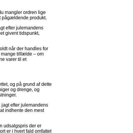
du mangler ordren lige
 det pågældende produkt.
agt efter julemandens
t givent tidspunkt,
holdt når der handles for
 mange tilfælde – om
 varer til et
ttet, og på grund af dette
 piger og drenge, og
tninger.
å jagt efter julemandens
 at indhente den mest
n udsalgspris der er
rt er i hvert fald omfattet