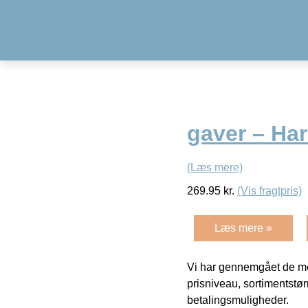
gaver – Ha
(Læs mere)
269.95
kr.
(Vis fragtpris)
Læs mere »
Vi har gennemgået de mes
prisniveau, sortimentstø
betalingsmuligheder.