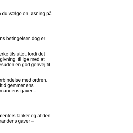
an du vælge en løsning på
ns betingelser, dog er
 tilsluttet, fordi det
vning, tillige med at
esuden en god genvej til
forbindelse med ordren,
n altid gemmer ens
ulemandens gaver –
umenters tanker og af den
lemandens gaver –