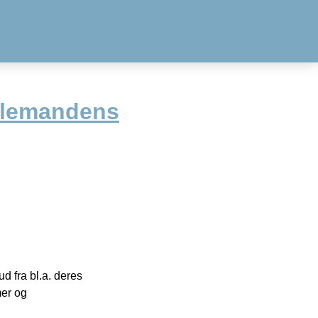
julemandens
 fra bl.a. deres
mer og