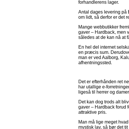
forhandlerens lager.
Antal dages levering på 
om lidt, så derfor er det 
Mange webbutikker fremby
gaver – Hardback, men væ
således at de kan nå at f
En hel del internet selska
en præcis sum. Derudove
man er ved Aalborg, Kalun
afhentningssted.
Det er efterhånden ret nem
har utallige e-forretning
ligeså til herrer og dam
Det kan dog trods alt bli
gaver – Hardback forud f
attraktive pris.
Man må lige meget hvad v
mystisk lav, så bør det ti