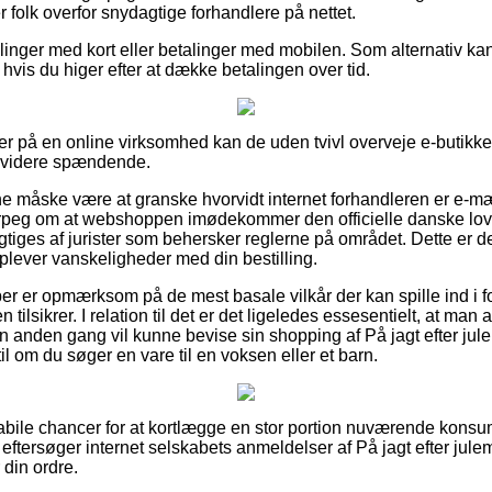
r folk overfor snydagtige forhandlere på nettet.
illinger med kort eller betalinger med mobilen. Som alternativ k
 hvis du higer efter at dække betalingen over tid.
er på en online virksomhed kan de uden tvivl overveje e-butikke
e videre spændende.
måske være at granske hvorvidt internet forhandleren er e-mærke
rpeg om at webshoppen imødekommer den officielle danske lovgi
tiges af jurister som behersker reglerne på området. Dette er d
 oplever vanskeligheder med din bestilling.
øber er opmærksom på de mest basale vilkår der kan spille ind i 
en tilsikrer. I relation til det er det ligeledes essesentielt, at ma
en anden gang vil kunne bevise sin shopping af På jagt efter j
 om du søger en vare til en voksen eller et barn.
e habile chancer for at kortlægge en stor portion nuværende kons
du eftersøger internet selskabets anmeldelser af På jagt efter ju
 din ordre.