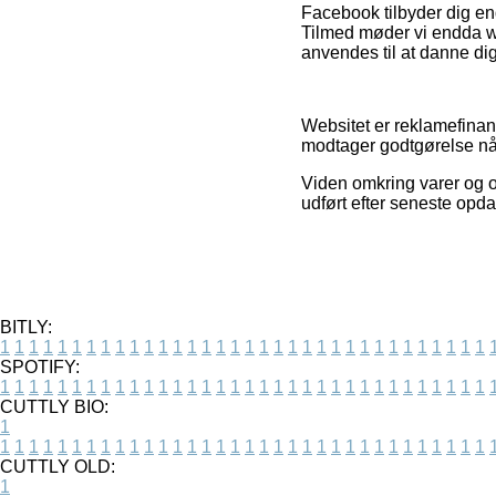
Facebook tilbyder dig end
Tilmed møder vi endda w
anvendes til at danne dig 
Websitet er reklamefinans
modtager godtgørelse nå
Viden omkring varer og on
udført efter seneste opda
BITLY:
1
1
1
1
1
1
1
1
1
1
1
1
1
1
1
1
1
1
1
1
1
1
1
1
1
1
1
1
1
1
1
1
1
1
SPOTIFY:
1
1
1
1
1
1
1
1
1
1
1
1
1
1
1
1
1
1
1
1
1
1
1
1
1
1
1
1
1
1
1
1
1
1
CUTTLY BIO:
1
1
1
1
1
1
1
1
1
1
1
1
1
1
1
1
1
1
1
1
1
1
1
1
1
1
1
1
1
1
1
1
1
1
1
CUTTLY OLD:
1