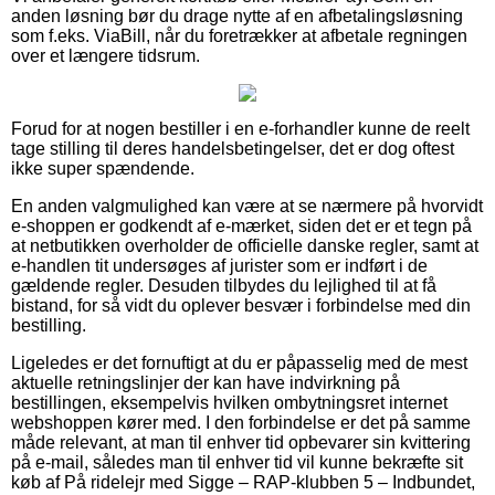
anden løsning bør du drage nytte af en afbetalingsløsning
som f.eks. ViaBill, når du foretrækker at afbetale regningen
over et længere tidsrum.
Forud for at nogen bestiller i en e-forhandler kunne de reelt
tage stilling til deres handelsbetingelser, det er dog oftest
ikke super spændende.
En anden valgmulighed kan være at se nærmere på hvorvidt
e-shoppen er godkendt af e-mærket, siden det er et tegn på
at netbutikken overholder de officielle danske regler, samt at
e-handlen tit undersøges af jurister som er indført i de
gældende regler. Desuden tilbydes du lejlighed til at få
bistand, for så vidt du oplever besvær i forbindelse med din
bestilling.
Ligeledes er det fornuftigt at du er påpasselig med de mest
aktuelle retningslinjer der kan have indvirkning på
bestillingen, eksempelvis hvilken ombytningsret internet
webshoppen kører med. I den forbindelse er det på samme
måde relevant, at man til enhver tid opbevarer sin kvittering
på e-mail, således man til enhver tid vil kunne bekræfte sit
køb af På ridelejr med Sigge – RAP-klubben 5 – Indbundet,