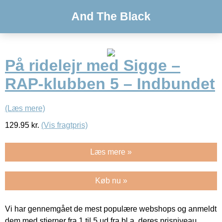
And The Black
På ridelejr med Sigge –
RAP-klubben 5 – Indbundet
(Læs mere)
129.95
kr.
(Vis fragtpris)
Læs mere »
Køb nu »
Vi har gennemgået de mest populære webshops og anmeldt
dem med stjerner fra 1 til 5 ud fra bl.a. deres prisniveau,