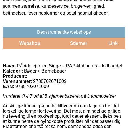
sortimentstørrelse, kundeservice, brugervenlighed,
betingelser, leveringsformer og betalingsmuligheder.
Bedst anmeldte webshops
Webshop
Stjerner
Link
Navn:
På ridelejr med Sigge – RAP-klubben 5 – Indbundet
Kategori:
Bøger > Børnebøger
Producent:
Varenummer:
9788702071009
EAN:
9788702071009
Vurderet til
4.7
ud af 5 stjerner baseret på
3
anmeldelser
Adskillige firmaer på nettet tilbyder nu om dage en hel del
forskellige former for levering. Det mest almindelige er lige
nu levering til en pakkeshop, fordi det er ekstremt fleksibelt
at kunne hente de nyindkøbte produkter når det passer dig.
Fragtformen er altså ret så nem, samt endda også den