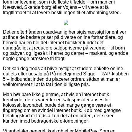
form for levering, som i de fleste tilfælde – om man er i
Næstved, Skanderborg eller Vojens – vil være at få
fragtfirmaet til at levere bestillingen til et afhentningssted.
Det er efterhånden usædvanlig hensigtsmæssigt for enhver
at finde de bedste priser på diverse online forhandlere, og
herved har en hel del internet butikker fundet det
uundgåeligt at reducere salgspriserne på varerne – til børn
og babyer, og ligeså til herrer og damer – markant, og endda
nogle gange præstere fri fragt.
Det kan dog trods alt blive nyttigt at studere enkelte online
outlets efter udsalg på På ridelejr med Sigge – RAP-klubben
5 – Indbundet inden du placerer ordren, sådan at man er
velinformeret til at få fat i den billigste pris.
Man bør bare ikke glemme, at hvis en internet butik
frembyder deres varer for en salgspris der anses for
kolossalt favorabel, burde det mange gange være et
fingerpeg om en svindel internet butik. Køb med gængse
betalingskort er trods alt en del af en orden, der sikrer
kunden imod bedrageriske e-forretninger.
Vi anbefaler generelt kortkøb eller MobilePay. Som en