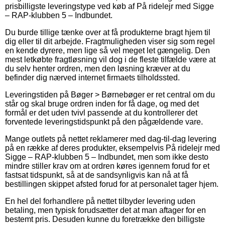
prisbilligste leveringstype ved køb af På ridelejr med Sigge
– RAP-klubben 5 – Indbundet.
Du burde tillige tænke over at få produkterne bragt hjem til
dig eller til dit arbejde. Fragtmuligheden viser sig som regel
en kende dyrere, men lige så vel meget let gængelig. Den
mest letkøbte fragtløsning vil dog i de fleste tilfælde være at
du selv henter ordren, men den løsning kræver at du
befinder dig nærved internet firmaets tilholdssted.
Leveringstiden på Bøger > Børnebøger er ret central om du
står og skal bruge ordren inden for få dage, og med det
formål er det uden tvivl passende at du kontrollerer det
forventede leveringstidspunkt på den pågældende vare.
Mange outlets på nettet reklamerer med dag-til-dag levering
på en række af deres produkter, eksempelvis På ridelejr med
Sigge – RAP-klubben 5 – Indbundet, men som ikke desto
mindre stiller krav om at ordren køres igennem forud for et
fastsat tidspunkt, så at de sandsynligvis kan nå at få
bestillingen skippet afsted forud for at personalet tager hjem.
En hel del forhandlere på nettet tilbyder levering uden
betaling, men typisk forudsætter det at man aftager for en
bestemt pris. Desuden kunne du foretrække den billigste