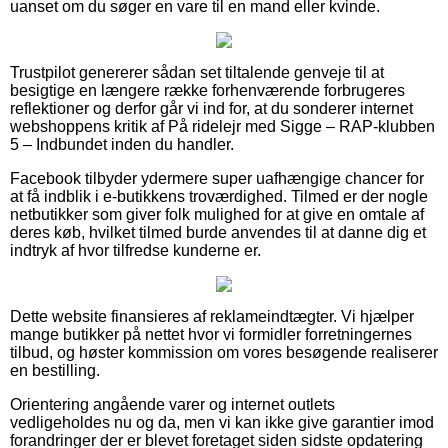
uanset om du søger en vare til en mand eller kvinde.
Trustpilot genererer sådan set tiltalende genveje til at
besigtige en længere række forhenværende forbrugeres
reflektioner og derfor går vi ind for, at du sonderer internet
webshoppens kritik af På ridelejr med Sigge – RAP-klubben
5 – Indbundet inden du handler.
Facebook tilbyder ydermere super uafhængige chancer for
at få indblik i e-butikkens troværdighed. Tilmed er der nogle
netbutikker som giver folk mulighed for at give en omtale af
deres køb, hvilket tilmed burde anvendes til at danne dig et
indtryk af hvor tilfredse kunderne er.
Dette website finansieres af reklameindtægter. Vi hjælper
mange butikker på nettet hvor vi formidler forretningernes
tilbud, og høster kommission om vores besøgende realiserer
en bestilling.
Orientering angående varer og internet outlets
vedligeholdes nu og da, men vi kan ikke give garantier imod
forandringer der er blevet foretaget siden sidste opdatering