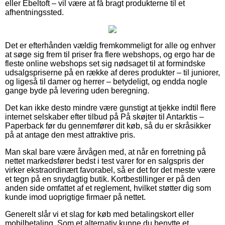
eller Ebeltoft – vil være at få bragt produkterne til et
afhentningssted.
Det er efterhånden vældig fremkommeligt for alle og enhver
at søge sig frem til priser fra flere webshops, og ergo har de
fleste online webshops set sig nødsaget til at formindske
udsalgspriserne på en række af deres produkter – til juniorer,
og ligeså til damer og herrer – betydeligt, og endda nogle
gange byde på levering uden beregning.
Det kan ikke desto mindre være gunstigt at tjekke indtil flere
internet selskaber efter tilbud på På skøjter til Antarktis –
Paperback før du gennemfører dit køb, så du er skråsikker
på at antage den mest attraktive pris.
Man skal bare være årvågen med, at når en forretning på
nettet markedsfører bedst i test varer for en salgspris der
virker ekstraordinært favorabel, så er det for det meste være
et tegn på en snydagtig butik. Kortbestillinger er på den
anden side omfattet af et reglement, hvilket støtter dig som
kunde imod uoprigtige firmaer på nettet.
Generelt slår vi et slag for køb med betalingskort eller
mobilbetaling. Som et alternativ kunne du benytte et