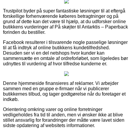
Trustpilot byder på super fantastiske løsninger til at eftergå
forskellige forhenværende køberes betragtninger og på
grund af dette kan det være til hjælp, at du udforsker online
butikkens vurderinger af På skøjter til Antarktis – Paperback
forinden du bestiller.
Facebook resulterer i tilsvarende nogle passelige løsninger
til at få indtryk af online butikkens kundetilfredshed.
Desuden ser vi en del netshops hvor kunder kan
sammensætte en omtale af ordreforløbet, som ligeledes bør
udnyttes til vurdering af hvor tilfredse kunderne er.
Denne hjemmeside finansieres af reklamer. Vi arbejder
sammen med en gruppe e-firmaer når vi publicerer
butikkernes tilbud, og tager godtgørelse når du foretager et
indkøb.
Orientering omkring varer og online forretninger
vedligeholdes fra tid til anden, men vi ønsker ikke at blive
stillet ansvarlig for forandringer der måtte være lavet siden
sidste opdatering af websitets informationer.