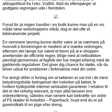
afdragstilbud fra f.eks. ViaBill, ifald du efterspørger at
godtgøre regningen ude i fremtiden.
Forud for at nogen handler i en butik kunne man på en vis
måde læse webshoppens vilkår, dog er det ofte et
tidskrævende projekt.
En nemmere løsning kunne derfor være at se nærmere på
hvorvidt e-forretningen er medlem af e-mærke ordningen,
eftersom det længe har været et bevis på at e-shoppen
anerkender de officielle regler, tillige med at netbutikken
jævnligt gennemses af fagfolk der har meget erfaring med de
gældende regulativer. Det giver dig chance for støtte, når du
bliver udsat for problemer i forbindelse med din ordre.
For øvrigt stiller vi forslag om at køberen er sat ind i de mest
betydningsfulde betingelser der indvirker på købet, fx
hvilken byttepolitik internet selskabet garanterer. I relation til
det er det virkelig relevant, at man altid bevarer ens
ordrekvittering, således man senere kan bekræfte sin ordre
af På skøjter til Antarktis – Paperback, hvad end du er på
gaveindkøb til en pige eller dreng.