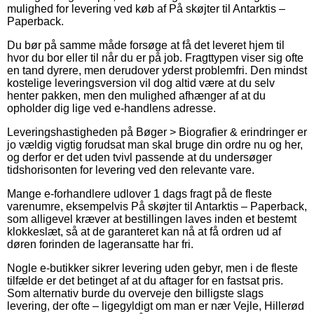
mulighed for levering ved køb af På skøjter til Antarktis –
Paperback.
Du bør på samme måde forsøge at få det leveret hjem til
hvor du bor eller til når du er på job. Fragttypen viser sig ofte
en tand dyrere, men derudover yderst problemfri. Den mindst
kostelige leveringsversion vil dog altid være at du selv
henter pakken, men den mulighed afhænger af at du
opholder dig lige ved e-handlens adresse.
Leveringshastigheden på Bøger > Biografier & erindringer er
jo vældig vigtig forudsat man skal bruge din ordre nu og her,
og derfor er det uden tvivl passende at du undersøger
tidshorisonten for levering ved den relevante vare.
Mange e-forhandlere udlover 1 dags fragt på de fleste
varenumre, eksempelvis På skøjter til Antarktis – Paperback,
som alligevel kræver at bestillingen laves inden et bestemt
klokkeslæt, så at de garanteret kan nå at få ordren ud af
døren forinden de lageransatte har fri.
Nogle e-butikker sikrer levering uden gebyr, men i de fleste
tilfælde er det betinget af at du aftager for en fastsat pris.
Som alternativ burde du overveje den billigste slags
levering, der ofte – ligegyldigt om man er nær Vejle, Hillerød