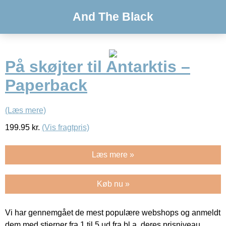
And The Black
På skøjter til Antarktis –
Paperback
(Læs mere)
199.95
kr.
(Vis fragtpris)
Læs mere »
Køb nu »
Vi har gennemgået de mest populære webshops og anmeldt
dem med stjerner fra 1 til 5 ud fra bl.a. deres prisniveau,