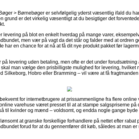
Bøger > Børnebøger er selvfølgelig yderst væsentlig ifald du har
den grund er det virkelig væsentligt at du besigtiger det forvented
t.
levering på blot en enkelt hverdag på mange varer, eksempelvi
Indbundet, men vær på vagt da det står og falder med at ordren 
de har en chance for at nå at få dit nye produkt pakket før lage
på levering uden betaling, men ofte er det under forudsætning af
vt skal man vælge den prisbilligste mulighed for levering, hvilk
d Silkeborg, Hobro eller Bramming – vil være at få fragtmanden t
 bekvemt for internetbrugere at prissammenligne fra flere onlin
nline varehuse været presset til at at stampe salgspriserne på d
å til kvinder og mænd – voldsomt, og endda nogle gange byde på
g lønsomt at granske forskellige forhandlere på nettet efter rabat
ndbundet forud for at du gennemfører dit køb, således at man er s