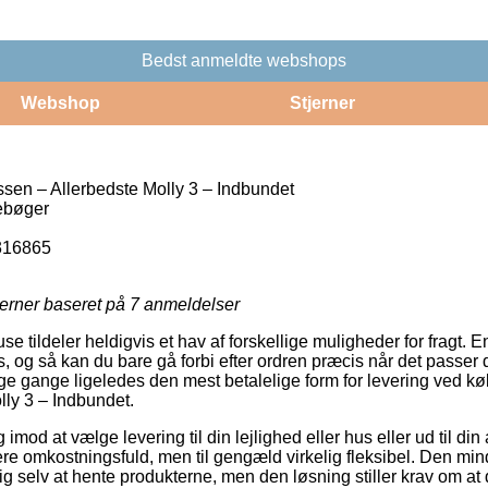
Bedst anmeldte webshops
Webshop
Stjerner
ssen – Allerbedste Molly 3 – Indbundet
ebøger
316865
jerner baseret på
7
anmeldelser
e tildeler heldigvis et hav af forskellige muligheder for fragt. 
s, og så kan du bare gå forbi efter ordren præcis når det passer
ge gange ligeledes den mest betalelige form for levering ved køb
lly 3 – Indbundet.
 imod at vælge levering til din lejlighed eller hus eller ud til d
re omkostningsfuld, men til gengæld virkelig fleksibel. Den min
ig selv at hente produkterne, men den løsning stiller krav om at