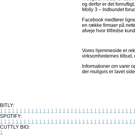
og derfor er det fornufti
Molly 3 – Indbundet forud
Facebook medfører lignend
en række firmaer på nette
afveje hvor tilfredse kund
Vores hjemmeside er rek
virksomhedernes tilbud, 
Informationer om varer og
der muligvis er lavet sid
BITLY:
1
1
1
1
1
1
1
1
1
1
1
1
1
1
1
1
1
1
1
1
1
1
1
1
1
1
1
1
1
1
1
1
1
1
SPOTIFY:
1
1
1
1
1
1
1
1
1
1
1
1
1
1
1
1
1
1
1
1
1
1
1
1
1
1
1
1
1
1
1
1
1
1
CUTTLY BIO:
1