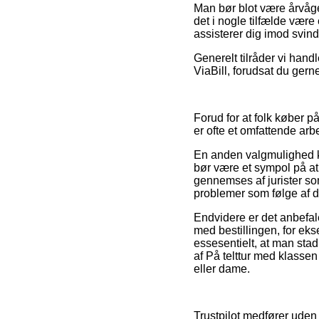
Man bør blot være årvågen
det i nogle tilfælde være
assisterer dig imod svind
Generelt tilråder vi hand
ViaBill, forudsat du gerne
Forud for at folk køber p
er ofte et omfattende arb
En anden valgmulighed ku
bør være et sympol på at 
gennemses af jurister som
problemer som følge af d
Endvidere er det anbefale
med bestillingen, for eks
essesentielt, at man sta
af På telttur med klassen
eller dame.
Trustpilot medfører uden 