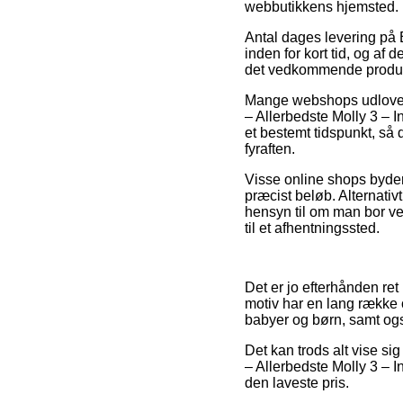
webbutikkens hjemsted.
Antal dages levering på 
inden for kort tid, og af 
det vedkommende produk
Mange webshops udlover 
– Allerbedste Molly 3 – 
et bestemt tidspunkt, så 
fyraften.
Visse online shops byder 
præcist beløb. Alternati
hensyn til om man bor ve
til et afhentningssted.
Det er jo efterhånden ret
motiv har en lang række o
babyer og børn, samt ogs
Det kan trods alt vise si
– Allerbedste Molly 3 – I
den laveste pris.