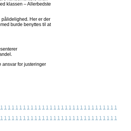
 med klassen – Allerbedste
 pålidelighed. Her er der
med burde benyttes til at
senterer
andel.
 ansvar for justeringer
1
1
1
1
1
1
1
1
1
1
1
1
1
1
1
1
1
1
1
1
1
1
1
1
1
1
1
1
1
1
1
1
1
1
1
1
1
1
1
1
1
1
1
1
1
1
1
1
1
1
1
1
1
1
1
1
1
1
1
1
1
1