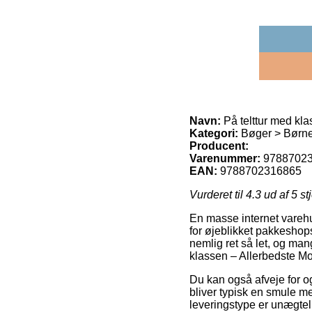
Navn:
På telttur med kla
Kategori:
Bøger > Børn
Producent:
Varenummer:
9788702
EAN:
9788702316865
Vurderet til
4.3
ud af 5 st
En masse internet varehus
for øjeblikket pakkeshop
nemlig ret så let, og man
klassen – Allerbedste Mo
Du kan også afveje for og
bliver typisk en smule me
leveringstype er unægtel