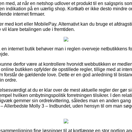
 med, at når en netshop udlover et produkt til en salgspris som
 en indikation på en uærlig shop. Kortkøb er ikke desto mindre om
lende internet firmaer.
ler med kort eller MobilePay. Alternativt kan du bruge et afdrag
 vil klare betalingen ude i fremtiden.
å en internet butik behøver man i reglen overveje netbutikkens fo
ejde.
nne derfor være at kontrollere hvorvidt webbutikken er medlem
online butikken opfylder de opstillede regler, tillige med at inte
 forstår de gældende love. Dette er en god anledning til bistand,
in ordre.
lsesværdigt at du er klar over de mest aktuelle regler der gør s
empel hvilken ombytningspolitik forretningen tilsikrer. I den relat
digvæk gemmer sin ordrekvittering, således man en anden gang 
 – Allerbedste Molly 3 – Indbundet, uden hensyn til om man søger 
sammenligning fine løsninger til at kortlægge en stor portion a