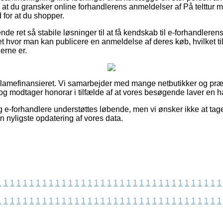
gt, at du gransker online forhandlerens anmeldelser af På telttur
 for at du shopper.
e ret så stabile løsninger til at få kendskab til e-forhandlerens
t hvor man kan publicere en anmeldelse af deres køb, hvilket til
erne er.
lamefinansieret. Vi samarbejder med mange netbutikker og præ
og modtager honorar i tilfælde af at vores besøgende laver en h
 e-forhandlere understøttes løbende, men vi ønsker ikke at tage
en nyligste opdatering af vores data.
1
1
1
1
1
1
1
1
1
1
1
1
1
1
1
1
1
1
1
1
1
1
1
1
1
1
1
1
1
1
1
1
1
1
1
1
1
1
1
1
1
1
1
1
1
1
1
1
1
1
1
1
1
1
1
1
1
1
1
1
1
1
1
1
1
1
1
1
1
1