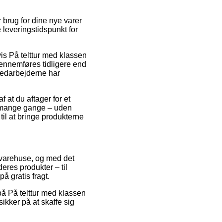
 brug for dine nye varer
e leveringstidspunkt for
s På telttur med klassen
gennemføres tidligere end
rmedarbejderne har
 at du aftager for et
et mange gange – uden
il at bringe produkterne
e varehuse, og med det
eres produkter – til
 gratis fragt.
 på På telttur med klassen
ikker på at skaffe sig