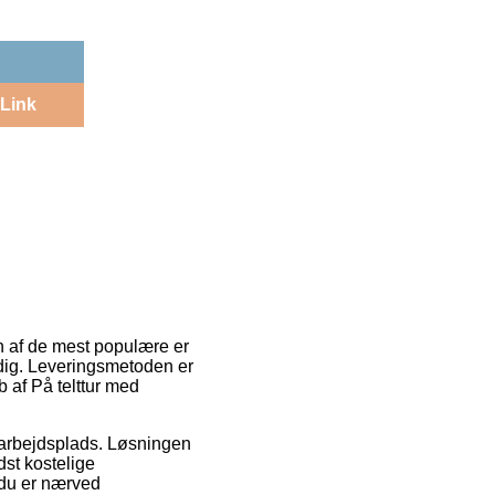
Link
En af de mest populære er
 dig. Leveringsmetoden er
 af På telttur med
in arbejdsplads. Løsningen
dst kostelige
 du er nærved