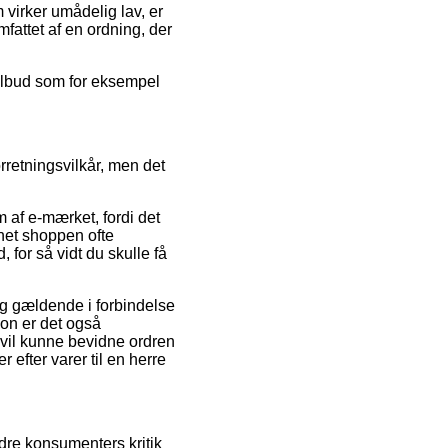
 virker umådelig lav, er
fattet af en ordning, der
stilbud som for eksempel
rretningsvilkår, men det
 af e-mærket, fordi det
rnet shoppen ofte
 for så vidt du skulle få
ig gældende i forbindelse
ion er det også
vil kunne bevidne ordren
efter varer til en herre
ndre konsumenters kritik