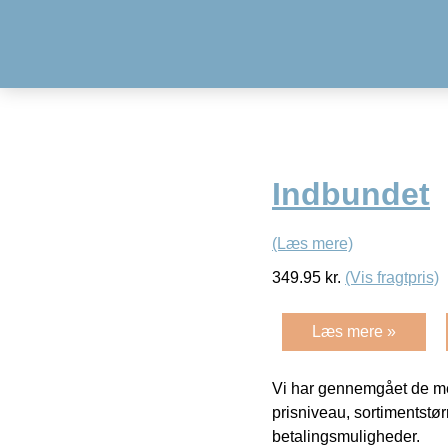
Indbundet
(Læs mere)
349.95
kr.
(Vis fragtpris)
Læs mere »
Vi har gennemgået de mes
prisniveau, sortimentstø
betalingsmuligheder.