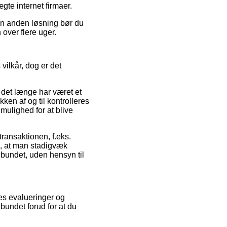
gte internet firmaer.
 en anden løsning bør du
over flere uger.
ilkår, dog er det
 det længe har været et
ken af og til kontrolleres
mulighed for at blive
transaktionen, f.eks.
gt, at man stadigvæk
dbundet, uden hensyn til
res evalueringer og
bundet forud for at du