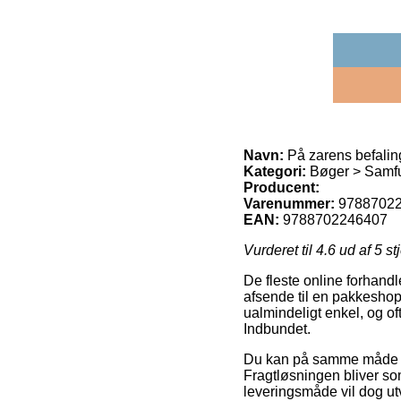
Navn:
På zarens befalin
Kategori:
Bøger > Samfu
Producent:
Varenummer:
9788702
EAN:
9788702246407
Vurderet til
4.6
ud af 5 st
De fleste online forhand
afsende til en pakkeshop,
ualmindeligt enkel, og of
Indbundet.
Du kan på samme måde afve
Fragtløsningen bliver som
leveringsmåde vil dog utv