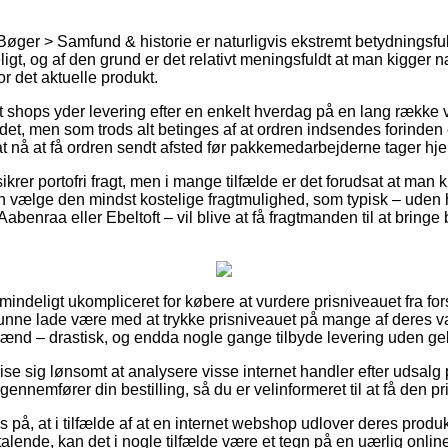
Bøger > Samfund & historie er naturligvis ekstremt betydningsfu
ligt, og af den grund er det relativt meningsfuldt at man kigger
or det aktuelle produkt.
shops yder levering efter en enkelt hverdag på en lang række 
et, men som trods alt betinges af at ordren indsendes forinden e
at nå at få ordren sendt afsted før pakkemedarbejderne tager hj
krer portofri fragt, men i mange tilfælde er det forudsat at man k
n vælge den mindst kostelige fragtmulighed, som typisk – uden
abenraa eller Ebeltoft – vil blive at få fragtmanden til at bringe be
mindeligt ukompliceret for købere at vurdere prisniveauet fra for
unne lade være med at trykke prisniveauet på mange af deres var
 mænd – drastisk, og endda nogle gange tilbyde levering uden ge
se sig lønsomt at analysere visse internet handler efter udsalg
gennemfører din bestilling, så du er velinformeret til at få den pris
s på, at i tilfælde af at en internet webshop udlover deres produ
iltalende, kan det i nogle tilfælde være et tegn på en uærlig onli