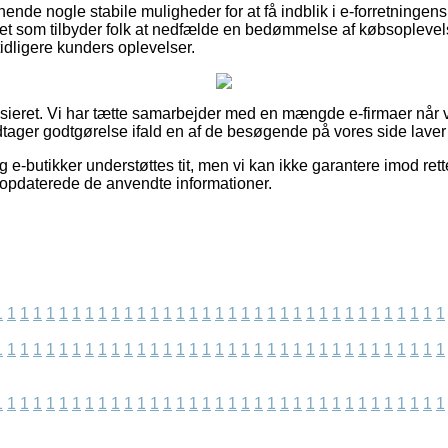
nende nogle stabile muligheder for at få indblik i e-forretninge
ettet som tilbyder folk at nedfælde en bedømmelse af købsopleve
tidligere kunders oplevelser.
sieret. Vi har tætte samarbejder med en mængde e-firmaer når 
dtager godtgørelse ifald en af de besøgende på vores side laver 
g e-butikker understøttes tit, men vi kan ikke garantere imod ret
t opdaterede de anvendte informationer.
1
1
1
1
1
1
1
1
1
1
1
1
1
1
1
1
1
1
1
1
1
1
1
1
1
1
1
1
1
1
1
1
1
1
1
1
1
1
1
1
1
1
1
1
1
1
1
1
1
1
1
1
1
1
1
1
1
1
1
1
1
1
1
1
1
1
1
1
1
1
1
1
1
1
1
1
1
1
1
1
1
1
1
1
1
1
1
1
1
1
1
1
1
1
1
1
1
1
1
1
1
1
1
1
1