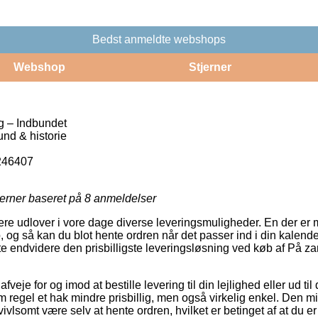
Bedst anmeldte webshops
Webshop
Stjerner
g – Indbundet
nd & historie
246407
jerner baseret på
8
anmeldelser
lere udlover i vore dage diverse leveringsmuligheder. En der er 
 og så kan du blot hente ordren når det passer ind i din kalende
te endvidere den prisbilligste leveringsløsning ved køb af På za
je for og imod at bestille levering til din lejlighed eller ud til
 regel et hak mindre prisbillig, men også virkelig enkel. Den mi
ivlsomt være selv at hente ordren, hvilket er betinget af at du e