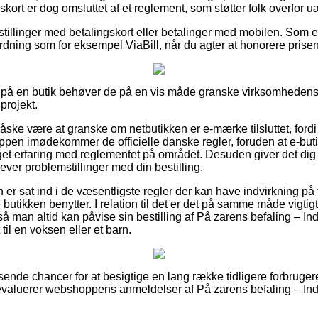
skort er dog omsluttet af et reglement, som støtter folk overfor uæ
bestillinger med betalingskort eller betalinger med mobilen. Som
dning som for eksempel ViaBill, når du agter at honorere prisen 
 på en butik behøver de på en vis måde granske virksomhedens v
projekt.
åske være at granske om netbutikken er e-mærke tilsluttet, fordi
oppen imødekommer de officielle danske regler, foruden at e-butik
et erfaring med reglementet på området. Desuden giver det dig 
lever problemstillinger med din bestilling.
 er sat ind i de væsentligste regler der kan have indvirkning på 
e butikken benytter. I relation til det er det på samme måde vigti
å man altid kan påvise sin bestilling af På zarens befaling – In
il en voksen eller et barn.
ssende chancer for at besigtige en lang række tidligere forbruge
u evaluerer webshoppens anmeldelser af På zarens befaling – Ind