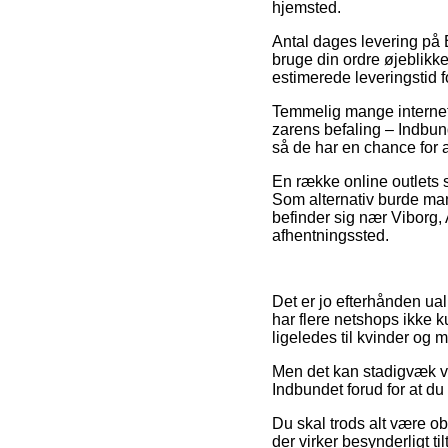
hjemsted.
Antal dages levering på 
bruge din ordre øjeblikke
estimerede leveringstid f
Temmelig mange internet 
zarens befaling – Indbund
så de har en chance for 
En række online outlets si
Som alternativ burde ma
befinder sig nær Viborg, A
afhentningssted.
Det er jo efterhånden ual
har flere netshops ikke k
ligeledes til kvinder og
Men det kan stadigvæk vi
Indbundet forud for at du 
Du skal trods alt være ob
der virker besynderligt t