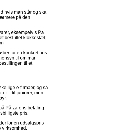
ld hvis man står og skal
 nærmere på den
varer, eksempelvis På
t besluttet klokkeslæt,
em.
øber for en konkret pris.
 hensyn til om man
stillingen til et
skellige e-firmaer, og så
er – til juniorer, men
byr.
 på På zarens befaling –
billigste pris.
kter for en udsalgspris
ne virksomhed.