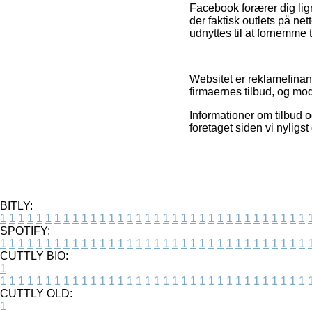
Facebook forærer dig lig
der faktisk outlets på n
udnyttes til at fornemme 
Websitet er reklamefinan
firmaernes tilbud, og mo
Informationer om tilbud o
foretaget siden vi nyligs
BITLY:
1
1
1
1
1
1
1
1
1
1
1
1
1
1
1
1
1
1
1
1
1
1
1
1
1
1
1
1
1
1
1
1
1
1
SPOTIFY:
1
1
1
1
1
1
1
1
1
1
1
1
1
1
1
1
1
1
1
1
1
1
1
1
1
1
1
1
1
1
1
1
1
1
CUTTLY BIO:
1
1
1
1
1
1
1
1
1
1
1
1
1
1
1
1
1
1
1
1
1
1
1
1
1
1
1
1
1
1
1
1
1
1
1
CUTTLY OLD:
1