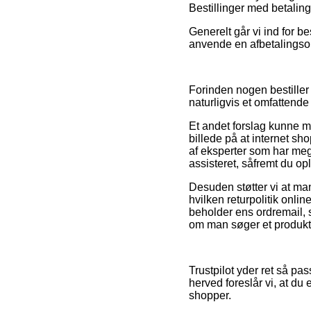
Bestillinger med betaling
Generelt går vi ind for 
anvende en afbetalingsor
Forinden nogen bestiller
naturligvis et omfattende 
Et andet forslag kunne m
billede på at internet sh
af eksperter som har meg
assisteret, såfremt du op
Desuden støtter vi at man
hvilken returpolitik onlin
beholder ens ordremail, s
om man søger et produkt t
Trustpilot yder ret så pa
herved foreslår vi, at d
shopper.