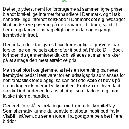
Det er jo yderst nemt for forbrugerne at sammenligne priser i
blandt forskellige internet forhandlere i Danmark, og til tak
har adskillige internet selskaber i Danmark set sig nødsaget
til at nedskære priserne på deres varer – til børn, samt til
herrer og damer – betragteligt, og endda nogle gange
frembyde fri fragt.
Derfor kan det stadigvæk blive fordelagtigt at prøve et par
forskellige online selskaber efter tilbud på Påske Øl – Bock
forinden du gennemfører dit køb, således at man er sikker
på at antage den mest attraktive pris.
Man skal blot ikke glemme, at hvis en forretning på nettet
frembyder bedst i test varer for en udsalgspris som anses for
helt fantastisk fordelagtig, så kan det ofte være et bevis på
en bedragerisk internet virksomhed. Kortkøb er i hvert fald
dækket ind under en foranstaltning, som dækker dig imod
falske internet handler.
Generelt foreslår vi betalinger med kort eller MobilePay.
Som alternativ kunne du udnytte et afbetalingstilbud fra fx
ViaBill, såfremt du ser en fordel i at godtgøre beløbet i flere
bidder.