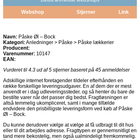
Webshop
Stjerner
Link
Navn:
Påske Øl – Bock
Kategori:
Anledninger > Påske > Påske lækkerier
Producent:
Varenummer:
10147
EAN:
Vurderet til
4.3
ud af 5 stjerner baseret på
45
anmeldelser
Adskillige internet foretagender tildeler efterhånden en
række forskellige leveringsudgaver. En af dem der er mest
anvendt er i dag udleveringssteder, og så henter du bare de
bestilte varer når det passer dig bedst. Fragtløsningen er
altså temmelig ukompliceret, samt i mange tilfælde
endvidere den prisbilligste leveringsform ved køb af Påske
Øl – Bock.
Du kunne derudover vælge at vælge at få udbragt til dit hus
eller til dit arbejdes adresse. Fragttypen er gennemsnitligt en
tand mere bekostelig, men også ualmindeligt fremkommelig.