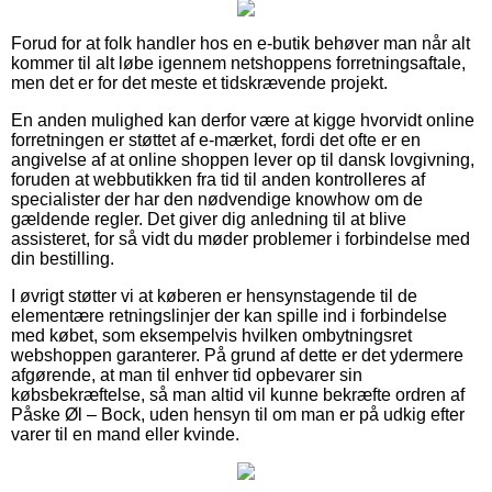
Forud for at folk handler hos en e-butik behøver man når alt
kommer til alt løbe igennem netshoppens forretningsaftale,
men det er for det meste et tidskrævende projekt.
En anden mulighed kan derfor være at kigge hvorvidt online
forretningen er støttet af e-mærket, fordi det ofte er en
angivelse af at online shoppen lever op til dansk lovgivning,
foruden at webbutikken fra tid til anden kontrolleres af
specialister der har den nødvendige knowhow om de
gældende regler. Det giver dig anledning til at blive
assisteret, for så vidt du møder problemer i forbindelse med
din bestilling.
I øvrigt støtter vi at køberen er hensynstagende til de
elementære retningslinjer der kan spille ind i forbindelse
med købet, som eksempelvis hvilken ombytningsret
webshoppen garanterer. På grund af dette er det ydermere
afgørende, at man til enhver tid opbevarer sin
købsbekræftelse, så man altid vil kunne bekræfte ordren af
Påske Øl – Bock, uden hensyn til om man er på udkig efter
varer til en mand eller kvinde.