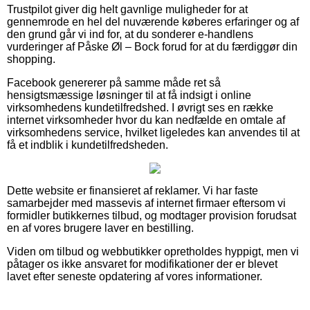
Trustpilot giver dig helt gavnlige muligheder for at
gennemrode en hel del nuværende køberes erfaringer og af
den grund går vi ind for, at du sonderer e-handlens
vurderinger af Påske Øl – Bock forud for at du færdiggør din
shopping.
Facebook genererer på samme måde ret så
hensigtsmæssige løsninger til at få indsigt i online
virksomhedens kundetilfredshed. I øvrigt ses en række
internet virksomheder hvor du kan nedfælde en omtale af
virksomhedens service, hvilket ligeledes kan anvendes til at
få et indblik i kundetilfredsheden.
Dette website er finansieret af reklamer. Vi har faste
samarbejder med massevis af internet firmaer eftersom vi
formidler butikkernes tilbud, og modtager provision forudsat
en af vores brugere laver en bestilling.
Viden om tilbud og webbutikker opretholdes hyppigt, men vi
påtager os ikke ansvaret for modifikationer der er blevet
lavet efter seneste opdatering af vores informationer.