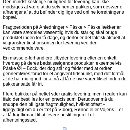
Den mindst kostelige mulighed for levering kan ikke
modsiges at være at du selv henter pakken, som desværre
afhænger af at du befinder dig lige ved online forretningens
bopæl.
Fragtperioden på Anledninger > Påske > Påske lækkerier
kan være særdeles væsentlig hvis du står og skal bruge
produktet inden for få dage, og derfor er det faktisk aktuelt at
vi gransker tidshorisonten for levering ved den
vedkommende vare.
En masse e-forhandlere tilbyder levering efter en enkelt
hverdag på deres bedst sælgende produkter, eksempelvis
Påske Øl – Bock, der dog står og falder med at ordren
gennemføres forud for et angivent tidspunkt, med det formål
at de har mulighed for at nå at få de nye varer fikset inden de
pakkeansatte får fri.
Flere butikker på nettet yder gratis levering, men i reglen kun
ifald der bestilles for en præcis sum. Derudover må du
snuppe den billigste fragtmulighed, hvilket oftest –
ligegyldigt om du er tæt på Viborg, Rønne eller Vojens – er
at få fragtfirmaet til at levere bestillingen til et
afhentningssted.