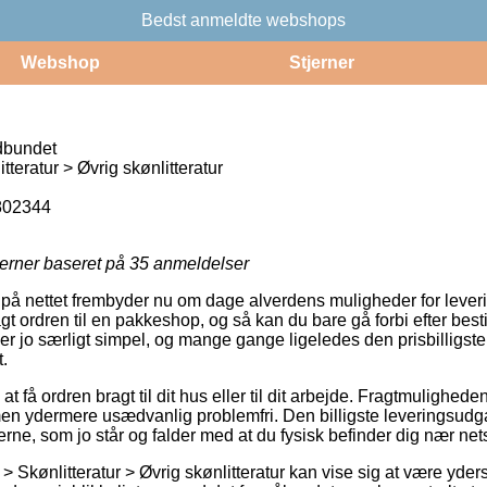
Bedst anmeldte webshops
Webshop
Stjerner
ndbundet
teratur > Øvrig skønlitteratur
802344
jerner baseret på
35
anmeldelser
på nettet frembyder nu om dage alverdens muligheder for leveri
agt ordren til en pakkeshop, og så kan du bare gå forbi efter best
er jo særligt simpel, og mange gange ligeledes den prisbilligste
.
at få ordren bragt til dit hus eller til dit arbejde. Fragtmulighede
en ydermere usædvanlig problemfri. Den billigste leveringsud
rerne, som jo står og falder med at du fysisk befinder dig nær n
 Skønlitteratur > Øvrig skønlitteratur kan vise sig at være yder