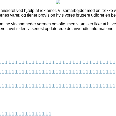
ansieret ved hjælp af reklamer. Vi samarbejder med en række w
nes varer, og tjener provision hvis vores brugere udfører en bes
nline virksomheder værnes om ofte, men vi ønsker ikke at blive s
ære lavet siden vi senest opdaterede de anvendte informationer.
1
1
1
1
1
1
1
1
1
1
1
1
1
1
1
1
1
1
1
1
1
1
1
1
1
1
1
1
1
1
1
1
1
1
1
1
1
1
1
1
1
1
1
1
1
1
1
1
1
1
1
1
1
1
1
1
1
1
1
1
1
1
1
1
1
1
1
1
1
1
1
1
1
1
1
1
1
1
1
1
1
1
1
1
1
1
1
1
1
1
1
1
1
1
1
1
1
1
1
1
1
1
1
1
1
1
1
1
1
1
1
1
1
1
1
1
1
1
1
1
1