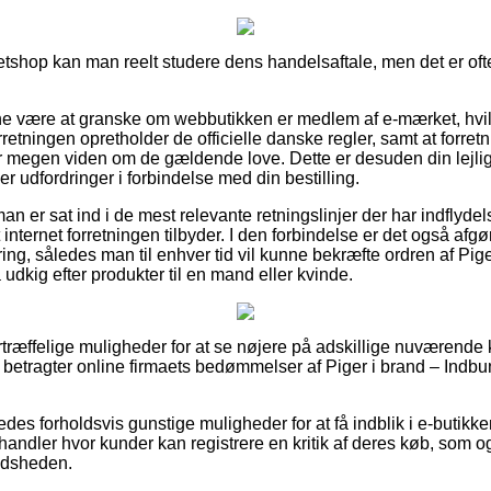
 netshop kan man reelt studere dens handelsaftale, men det er o
 være at granske om webbutikken er medlem af e-mærket, hvil
orretningen opretholder de officielle danske regler, samt at forre
har megen viden om de gældende love. Dette er desuden din lejli
er udfordringer i forbindelse med din bestilling.
t man er sat ind i de mest relevante retningslinjer der har indflyde
internet forretningen tilbyder. I den forbindelse er det også afg
ring, således man til enhver tid vil kunne bekræfte ordren af Pig
dkig efter produkter til en mand eller kvinde.
fortræffelige muligheder for at se nøjere på adskillige nuværend
 du betragter online firmaets bedømmelser af Piger i brand – Indbu
des forholdsvis gunstige muligheder for at få indblik i e-butikk
handler hvor kunder kan registrere en kritik af deres køb, som ogs
redsheden.