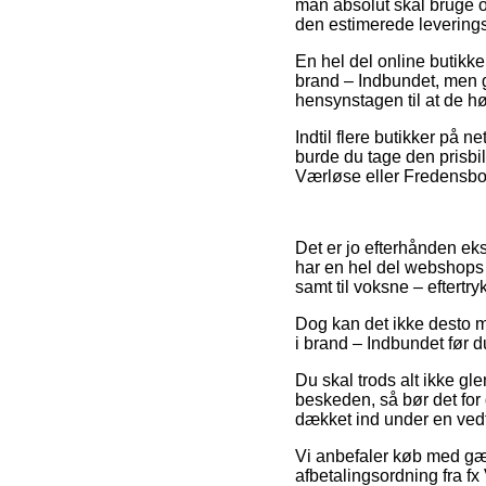
man absolut skal bruge o
den estimerede leverings
En hel del online butikk
brand – Indbundet, men gl
hensynstagen til at de hø
Indtil flere butikker på n
burde du tage den prisbil
Værløse eller Fredensborg 
Det er jo efterhånden ekst
har en hel del webshops 
samt til voksne – eftertr
Dog kan det ikke desto m
i brand – Indbundet før d
Du skal trods alt ikke gl
beskeden, så bør det for 
dækket ind under en vedtæ
Vi anbefaler køb med gæ
afbetalingsordning fra fx 