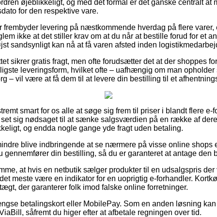
rdren øjeblikkeligt, og med det formål er det ganske centralt a
dato for den respektive vare.
er frembyder levering på næstkommende hverdag på flere varer, 
em ikke at det stiller krav om at du når at bestille forud for et 
jst sandsynligt kan nå at få varen afsted inden logistikmedarbej
ettet sikrer gratis fragt, men ofte forudsætter det at der shoppes f
ligste leveringsform, hvilket ofte – uafhængig om man opholder 
– vil være at få dem til at levere din bestilling til et afhentning
remt smart for os alle at søge sig frem til priser i blandt flere e-
set sig nødsaget til at sænke salgsværdien på en række af deres
ykkeligt, og endda nogle gange yde fragt uden betaling.
indre blive indbringende at se nærmere på visse online shops e
u gennemfører din bestilling, så du er garanteret at antage den bi
emme, at hvis en netbutik sælger produkter til en udsalgspris der v
det meste være en indikator for en uoprigtig e-forhandler. Kortk
gt, der garanterer folk imod falske online forretninger.
ngse betalingskort eller MobilePay. Som en anden løsning kan
ViaBill, såfremt du higer efter at afbetale regningen over tid.