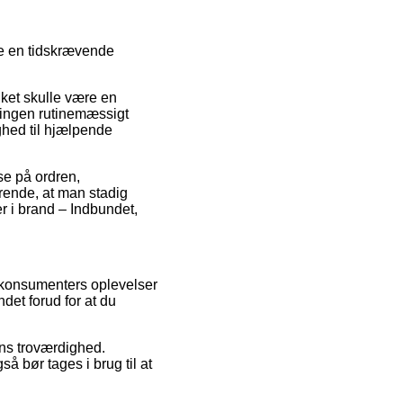
fte en tidskrævende
ket skulle være en
tningen rutinemæssigt
ghed til hjælpende
lse på ordren,
ørende, at man stadig
er i brand – Indbundet,
e konsumenters oplevelser
ndet forud for at du
ens troværdighed.
å bør tages i brug til at