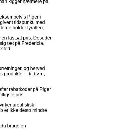
t man kigger nærmere på
eksempelvis Piger i
angivent tidspunkt, med
derne holder fyraften.
or en fastsat pris. Desuden
sig tæt på Fredericia,
ssted.
forretninger, og herved
 produkter – til børn,
fter rabatkoder på Piger
lligste pris.
irker urealistisk
øb er ikke desto mindre
 du bruge en