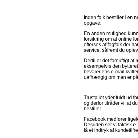
Inden folk bestiller i en
opgave.
En anden mulighed kunne
forsikring om at online f
efterses af fagfolk der 
service, såfremt du oplev
Dertil er det fornuftigt a
eksempelvis den bytteret 
bevarer ens e-mail kvitte
uafhængig om man er på u
Trustpilot yder fuldt ud 
og derfor tilråder vi, at
bestiller.
Facebook medfører ligele
Desuden ser vi faktisk e-
få et indtryk af kundetilf