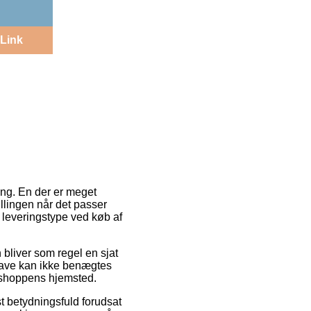
Link
ng. En der er meget
illingen når det passer
 leveringstype ved køb af
n bliver som regel en sjat
gave kan ikke benægtes
etshoppens hjemsted.
st betydningsfuld forudsat