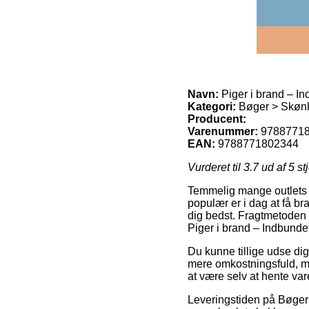
Navn:
Piger i brand – I
Kategori:
Bøger > Skønlit
Producent:
Varenummer:
9788771
EAN:
9788771802344
Vurderet til
3.7
ud af 5 st
Temmelig mange outlets 
populær er i dag at få br
dig bedst. Fragtmetoden 
Piger i brand – Indbundet
Du kunne tillige udse dig 
mere omkostningsfuld, m
at være selv at hente va
Leveringstiden på Bøger >