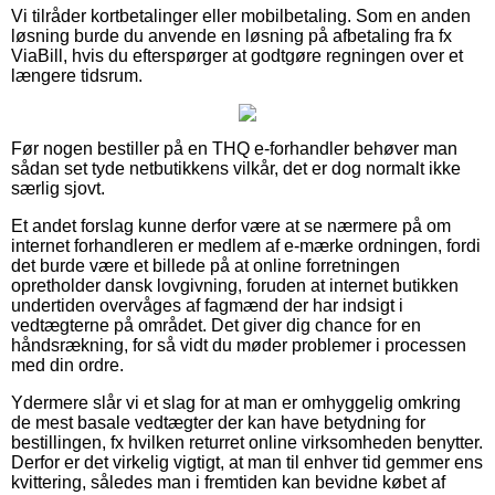
Vi tilråder kortbetalinger eller mobilbetaling. Som en anden
løsning burde du anvende en løsning på afbetaling fra fx
ViaBill, hvis du efterspørger at godtgøre regningen over et
længere tidsrum.
Før nogen bestiller på en THQ e-forhandler behøver man
sådan set tyde netbutikkens vilkår, det er dog normalt ikke
særlig sjovt.
Et andet forslag kunne derfor være at se nærmere på om
internet forhandleren er medlem af e-mærke ordningen, fordi
det burde være et billede på at online forretningen
opretholder dansk lovgivning, foruden at internet butikken
undertiden overvåges af fagmænd der har indsigt i
vedtægterne på området. Det giver dig chance for en
håndsrækning, for så vidt du møder problemer i processen
med din ordre.
Ydermere slår vi et slag for at man er omhyggelig omkring
de mest basale vedtægter der kan have betydning for
bestillingen, fx hvilken returret online virksomheden benytter.
Derfor er det virkelig vigtigt, at man til enhver tid gemmer ens
kvittering, således man i fremtiden kan bevidne købet af