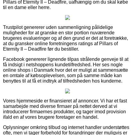
Pillars of Eternity II – Deadfire, uafhængig om du skal købe
til en dame eller herre.
Trustpilot genererer uden sammenligning pålidelige
muligheder for at granske en stor portion nuværende
brugeres evalueringer og af den grund er det at foretrække,
at du gransker online forretningens ratings af Pillars of
Eternity II – Deadfire før du bestiller.
Facebook genererer lignende tilpas strålende genveje til at
få indsigt i netshoppens kundetilfredshed. Her ses nogle
online shops i Danmark hvor det er muligt at sammensætte
en omtale af købsoplevelsen, som på samme måde kan
benyttes til at få et indtryk af tilfredsheden hos kunderne.
Vores hjemmeside er finansieret af annoncer. Vi har et fast
samarbejde med diverse firmaer på nettet derved at vi
introducerer firmaernes produkter, og tager imod provision
ifald en af vores brugere foretager en handel.
Oplysninger omkring tilbud og internet handler understøttes
ofte, men vi tager forbehold for forandringer der muligvis er