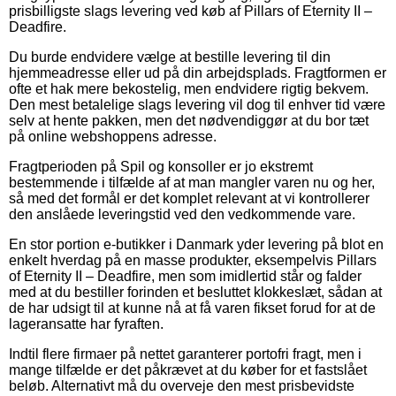
prisbilligste slags levering ved køb af Pillars of Eternity II –
Deadfire.
Du burde endvidere vælge at bestille levering til din
hjemmeadresse eller ud på din arbejdsplads. Fragtformen er
ofte et hak mere bekostelig, men endvidere rigtig bekvem.
Den mest betalelige slags levering vil dog til enhver tid være
selv at hente pakken, men det nødvendiggør at du bor tæt
på online webshoppens adresse.
Fragtperioden på Spil og konsoller er jo ekstremt
bestemmende i tilfælde af at man mangler varen nu og her,
så med det formål er det komplet relevant at vi kontrollerer
den anslåede leveringstid ved den vedkommende vare.
En stor portion e-butikker i Danmark yder levering på blot en
enkelt hverdag på en masse produkter, eksempelvis Pillars
of Eternity II – Deadfire, men som imidlertid står og falder
med at du bestiller forinden et besluttet klokkeslæt, sådan at
de har udsigt til at kunne nå at få varen fikset forud for at de
lageransatte har fyraften.
Indtil flere firmaer på nettet garanterer portofri fragt, men i
mange tilfælde er det påkrævet at du køber for et fastslået
beløb. Alternativt må du overveje den mest prisbevidste