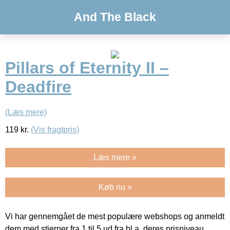
And The Black
Pillars of Eternity II –
Deadfire
(Læs mere)
119
kr.
(Vis fragtpris)
Læs mere »
Køb nu »
Vi har gennemgået de mest populære webshops og anmeldt
dem med stjerner fra 1 til 5 ud fra bl.a. deres prisniveau,