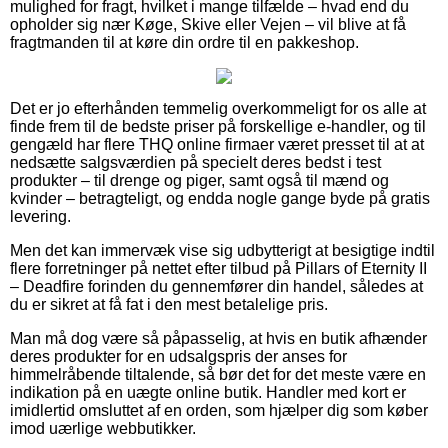
mulighed for fragt, hvilket i mange tilfælde – hvad end du
opholder sig nær Køge, Skive eller Vejen – vil blive at få
fragtmanden til at køre din ordre til en pakkeshop.
Det er jo efterhånden temmelig overkommeligt for os alle at
finde frem til de bedste priser på forskellige e-handler, og til
gengæld har flere THQ online firmaer været presset til at at
nedsætte salgsværdien på specielt deres bedst i test
produkter – til drenge og piger, samt også til mænd og
kvinder – betragteligt, og endda nogle gange byde på gratis
levering.
Men det kan immervæk vise sig udbytterigt at besigtige indtil
flere forretninger på nettet efter tilbud på Pillars of Eternity II
– Deadfire forinden du gennemfører din handel, således at
du er sikret at få fat i den mest betalelige pris.
Man må dog være så påpasselig, at hvis en butik afhænder
deres produkter for en udsalgspris der anses for
himmelråbende tiltalende, så bør det for det meste være en
indikation på en uægte online butik. Handler med kort er
imidlertid omsluttet af en orden, som hjælper dig som køber
imod uærlige webbutikker.