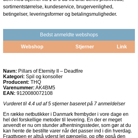
sortimentstørrelse, kundeservice, brugervenlighed,
betingelser, leveringsformer og betalingsmuligheder.
Bedst anmeldte webshops
Webshop
Stjerner
Link
Navn:
Pillars of Eternity II – Deadfire
Kategori:
Spil og konsoller
Producent:
THQ
Varenummer:
AK4BM5
EAN:
9120080072108
Vurderet til
4.4
ud af 5 stjerner baseret på
7
anmeldelser
En række netbutikker i Danmark frembyder i vore dage en
hel del forskellige metoder til levering. En der er meget
anvendt er nu om stunder afhentningssteder, som gør at du
kan hente de bestilte varer når det passer ind i din hverdag.
Fragttypen er altså yderst let gængelig, og ofte også den