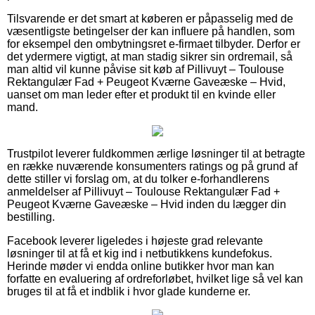
Tilsvarende er det smart at køberen er påpasselig med de
væsentligste betingelser der kan influere på handlen, som
for eksempel den ombytningsret e-firmaet tilbyder. Derfor er
det ydermere vigtigt, at man stadig sikrer sin ordremail, så
man altid vil kunne påvise sit køb af Pillivuyt – Toulouse
Rektangulær Fad + Peugeot Kværne Gaveæske – Hvid,
uanset om man leder efter et produkt til en kvinde eller
mand.
Trustpilot leverer fuldkommen ærlige løsninger til at betragte
en række nuværende konsumenters ratings og på grund af
dette stiller vi forslag om, at du tolker e-forhandlerens
anmeldelser af Pillivuyt – Toulouse Rektangulær Fad +
Peugeot Kværne Gaveæske – Hvid inden du lægger din
bestilling.
Facebook leverer ligeledes i højeste grad relevante
løsninger til at få et kig ind i netbutikkens kundefokus.
Herinde møder vi endda online butikker hvor man kan
forfatte en evaluering af ordreforløbet, hvilket lige så vel kan
bruges til at få et indblik i hvor glade kunderne er.