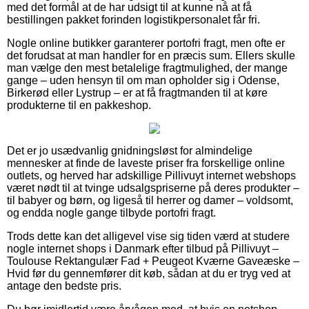
med det formål at de har udsigt til at kunne nå at få
bestillingen pakket forinden logistikpersonalet får fri.
Nogle online butikker garanterer portofri fragt, men ofte er
det forudsat at man handler for en præcis sum. Ellers skulle
man vælge den mest betalelige fragtmulighed, der mange
gange – uden hensyn til om man opholder sig i Odense,
Birkerød eller Lystrup – er at få fragtmanden til at køre
produkterne til en pakkeshop.
Det er jo usædvanlig gnidningsløst for almindelige
mennesker at finde de laveste priser fra forskellige online
outlets, og herved har adskillige Pillivuyt internet webshops
været nødt til at tvinge udsalgspriserne på deres produkter –
til babyer og børn, og ligeså til herrer og damer – voldsomt,
og endda nogle gange tilbyde portofri fragt.
Trods dette kan det alligevel vise sig tiden værd at studere
nogle internet shops i Danmark efter tilbud på Pillivuyt –
Toulouse Rektangulær Fad + Peugeot Kværne Gaveæske –
Hvid før du gennemfører dit køb, sådan at du er tryg ved at
antage den bedste pris.