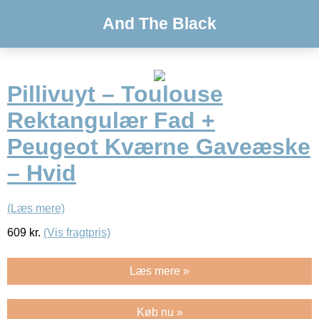
And The Black
Pillivuyt – Toulouse
Rektangulær Fad +
Peugeot Kværne Gaveæske
– Hvid
(Læs mere)
609
kr.
(Vis fragtpris)
Læs mere »
Køb nu »