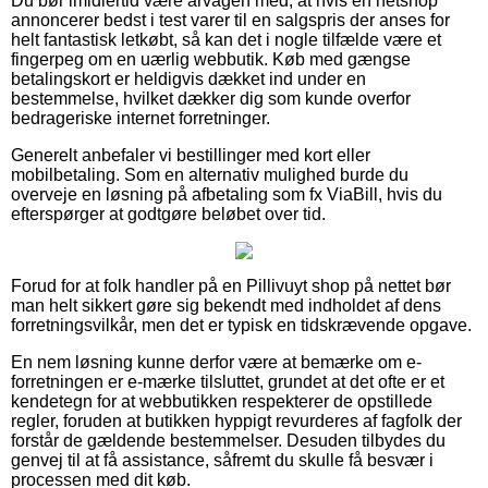
Du bør imidlertid være årvågen med, at hvis en netshop
annoncerer bedst i test varer til en salgspris der anses for
helt fantastisk letkøbt, så kan det i nogle tilfælde være et
fingerpeg om en uærlig webbutik. Køb med gængse
betalingskort er heldigvis dækket ind under en
bestemmelse, hvilket dækker dig som kunde overfor
bedrageriske internet forretninger.
Generelt anbefaler vi bestillinger med kort eller
mobilbetaling. Som en alternativ mulighed burde du
overveje en løsning på afbetaling som fx ViaBill, hvis du
efterspørger at godtgøre beløbet over tid.
Forud for at folk handler på en Pillivuyt shop på nettet bør
man helt sikkert gøre sig bekendt med indholdet af dens
forretningsvilkår, men det er typisk en tidskrævende opgave.
En nem løsning kunne derfor være at bemærke om e-
forretningen er e-mærke tilsluttet, grundet at det ofte er et
kendetegn for at webbutikken respekterer de opstillede
regler, foruden at butikken hyppigt revurderes af fagfolk der
forstår de gældende bestemmelser. Desuden tilbydes du
genvej til at få assistance, såfremt du skulle få besvær i
processen med dit køb.