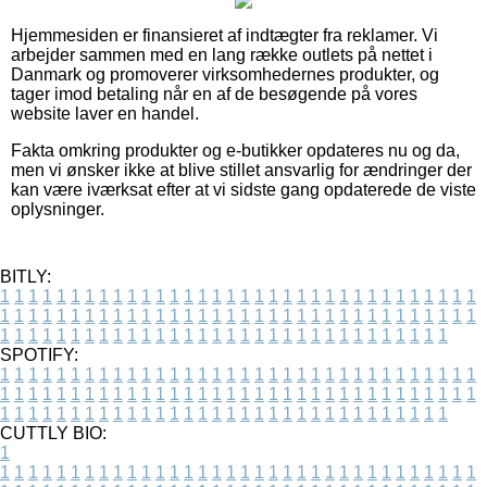
Hjemmesiden er finansieret af indtægter fra reklamer. Vi
arbejder sammen med en lang række outlets på nettet i
Danmark og promoverer virksomhedernes produkter, og
tager imod betaling når en af de besøgende på vores
website laver en handel.
Fakta omkring produkter og e-butikker opdateres nu og da,
men vi ønsker ikke at blive stillet ansvarlig for ændringer der
kan være iværksat efter at vi sidste gang opdaterede de viste
oplysninger.
BITLY:
1
1
1
1
1
1
1
1
1
1
1
1
1
1
1
1
1
1
1
1
1
1
1
1
1
1
1
1
1
1
1
1
1
1
1
1
1
1
1
1
1
1
1
1
1
1
1
1
1
1
1
1
1
1
1
1
1
1
1
1
1
1
1
1
1
1
1
1
1
1
1
1
1
1
1
1
1
1
1
1
1
1
1
1
1
1
1
1
1
1
1
1
1
1
1
1
1
1
1
1
SPOTIFY:
1
1
1
1
1
1
1
1
1
1
1
1
1
1
1
1
1
1
1
1
1
1
1
1
1
1
1
1
1
1
1
1
1
1
1
1
1
1
1
1
1
1
1
1
1
1
1
1
1
1
1
1
1
1
1
1
1
1
1
1
1
1
1
1
1
1
1
1
1
1
1
1
1
1
1
1
1
1
1
1
1
1
1
1
1
1
1
1
1
1
1
1
1
1
1
1
1
1
1
1
CUTTLY BIO:
1
1
1
1
1
1
1
1
1
1
1
1
1
1
1
1
1
1
1
1
1
1
1
1
1
1
1
1
1
1
1
1
1
1
1