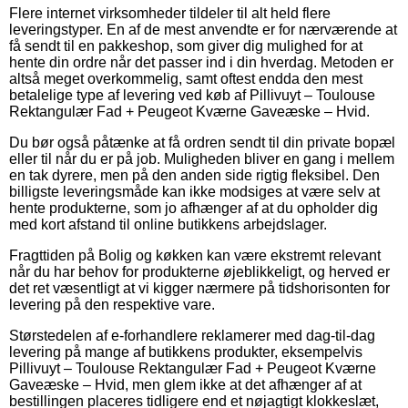
Flere internet virksomheder tildeler til alt held flere
leveringstyper. En af de mest anvendte er for nærværende at
få sendt til en pakkeshop, som giver dig mulighed for at
hente din ordre når det passer ind i din hverdag. Metoden er
altså meget overkommelig, samt oftest endda den mest
betalelige type af levering ved køb af Pillivuyt – Toulouse
Rektangulær Fad + Peugeot Kværne Gaveæske – Hvid.
Du bør også påtænke at få ordren sendt til din private bopæl
eller til når du er på job. Muligheden bliver en gang i mellem
en tak dyrere, men på den anden side rigtig fleksibel. Den
billigste leveringsmåde kan ikke modsiges at være selv at
hente produkterne, som jo afhænger af at du opholder dig
med kort afstand til online butikkens arbejdslager.
Fragttiden på Bolig og køkken kan være ekstremt relevant
når du har behov for produkterne øjeblikkeligt, og herved er
det ret væsentligt at vi kigger nærmere på tidshorisonten for
levering på den respektive vare.
Størstedelen af e-forhandlere reklamerer med dag-til-dag
levering på mange af butikkens produkter, eksempelvis
Pillivuyt – Toulouse Rektangulær Fad + Peugeot Kværne
Gaveæske – Hvid, men glem ikke at det afhænger af at
bestillingen placeres tidligere end et nøjagtigt klokkeslæt,