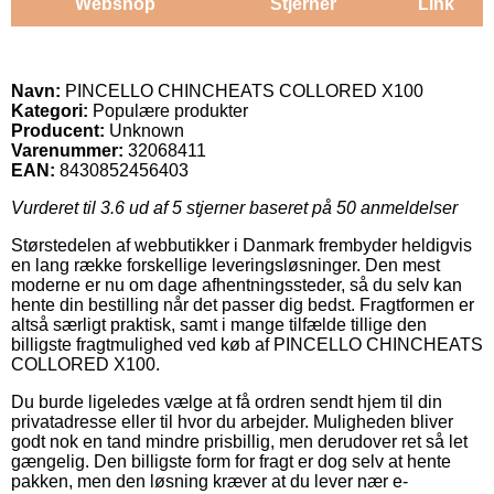
Webshop
Stjerner
Link
Navn:
PINCELLO CHINCHEATS COLLORED X100
Kategori:
Populære produkter
Producent:
Unknown
Varenummer:
32068411
EAN:
8430852456403
Vurderet til
3.6
ud af 5 stjerner baseret på
50
anmeldelser
Størstedelen af webbutikker i Danmark frembyder heldigvis
en lang række forskellige leveringsløsninger. Den mest
moderne er nu om dage afhentningssteder, så du selv kan
hente din bestilling når det passer dig bedst. Fragtformen er
altså særligt praktisk, samt i mange tilfælde tillige den
billigste fragtmulighed ved køb af PINCELLO CHINCHEATS
COLLORED X100.
Du burde ligeledes vælge at få ordren sendt hjem til din
privatadresse eller til hvor du arbejder. Muligheden bliver
godt nok en tand mindre prisbillig, men derudover ret så let
gængelig. Den billigste form for fragt er dog selv at hente
pakken, men den løsning kræver at du lever nær e-