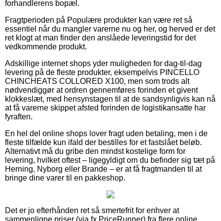
forhandlerens bopæl.
Fragtperioden på Populære produkter kan være ret så
essentiel når du mangler varerne nu og her, og herved er det
ret klogt at man finder den anslåede leveringstid for det
vedkommende produkt.
Adskillige internet shops yder muligheden for dag-til-dag
levering på de fleste produkter, eksempelvis PINCELLO
CHINCHEATS COLLORED X100, men som trods alt
nødvendiggør at ordren gennemføres forinden et givent
klokkeslæt, med hensynstagen til at de sandsynligvis kan nå
at få varerne skippet afsted forinden de logistikansatte har
fyraften.
En hel del online shops lover fragt uden betaling, men i de
fleste tilfælde kun ifald der bestilles for et fastslået beløb.
Alternativt må du gribe den mindst kostelige form for
levering, hvilket oftest – ligegyldigt om du befinder sig tæt på
Herning, Nyborg eller Brande – er at få fragtmanden til at
bringe dine varer til en pakkeshop.
Det er jo efterhånden ret så smertefrit for enhver at
sammenligne priser (via fx PriceRunner) fra flere online