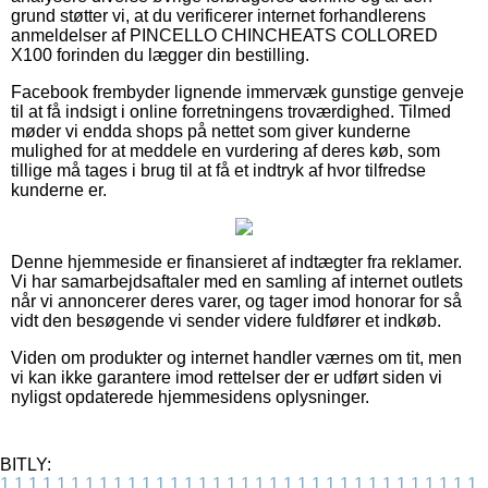
grund støtter vi, at du verificerer internet forhandlerens
anmeldelser af PINCELLO CHINCHEATS COLLORED
X100 forinden du lægger din bestilling.
Facebook frembyder lignende immervæk gunstige genveje
til at få indsigt i online forretningens troværdighed. Tilmed
møder vi endda shops på nettet som giver kunderne
mulighed for at meddele en vurdering af deres køb, som
tillige må tages i brug til at få et indtryk af hvor tilfredse
kunderne er.
Denne hjemmeside er finansieret af indtægter fra reklamer.
Vi har samarbejdsaftaler med en samling af internet outlets
når vi annoncerer deres varer, og tager imod honorar for så
vidt den besøgende vi sender videre fuldfører et indkøb.
Viden om produkter og internet handler værnes om tit, men
vi kan ikke garantere imod rettelser der er udført siden vi
nyligst opdaterede hjemmesidens oplysninger.
BITLY:
1
1
1
1
1
1
1
1
1
1
1
1
1
1
1
1
1
1
1
1
1
1
1
1
1
1
1
1
1
1
1
1
1
1