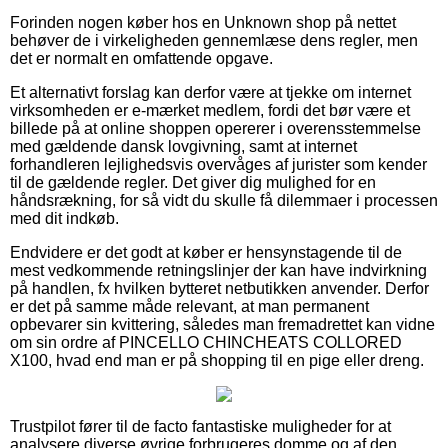
Forinden nogen køber hos en Unknown shop på nettet
behøver de i virkeligheden gennemlæse dens regler, men
det er normalt en omfattende opgave.
Et alternativt forslag kan derfor være at tjekke om internet
virksomheden er e-mærket medlem, fordi det bør være et
billede på at online shoppen opererer i overensstemmelse
med gældende dansk lovgivning, samt at internet
forhandleren lejlighedsvis overvåges af jurister som kender
til de gældende regler. Det giver dig mulighed for en
håndsrækning, for så vidt du skulle få dilemmaer i processen
med dit indkøb.
Endvidere er det godt at køber er hensynstagende til de
mest vedkommende retningslinjer der kan have indvirkning
på handlen, fx hvilken bytteret netbutikken anvender. Derfor
er det på samme måde relevant, at man permanent
opbevarer sin kvittering, således man fremadrettet kan vidne
om sin ordre af PINCELLO CHINCHEATS COLLORED
X100, hvad end man er på shopping til en pige eller dreng.
Trustpilot fører til de facto fantastiske muligheder for at
analysere diverse øvrige forbrugeres domme og af den