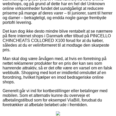
webshops, og på grund af dette har en hel del Unknown
online virksomheder fundet det uundgåeligt at reducere
priserne på mange af deres varer – til juniorer, samt til herrer
og damer – betragteligt, og endda nogle gange frembyde
portofri levering.
Det kan dog ikke desto mindre blive rentabelt at se nærmere
på flere internet shops i Danmark efter tilbud på PINCELLO
CHINCHEATS COLLORED X100 forud for at du køber,
således at du er velinformeret til at modtage den skarpeste
pris.
Man skal dog være årvågen med, at hvis en forretning på
nettet reklamerer produkter for en pris der kan ses som
hamrende attraktiv, så er det ofte være en varsel om en falsk
webbutik. Shopping med kort er imidlertid omsluttet af en
forordning, hvilket hjælper en imod bedrageriske online
shops.
Generelt går vi ind for kortbestillinger eller betalinger med
mobilen. Som et alternativ kunne du overveje et
afbetalingstilbud som for eksempel ViaBill, forudsat du
foretrækker at afbetale beløbet ude i fremtiden.