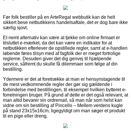
Før folk bestiller på en ArteRegal webbutik kan de helt
sikkert bese netbutikkens handelsaftale, det er dog bare ikke
særlig sjovt.
Et nemt alternativ kan være at tjekke om online firmaet er
tilsluttet e-mærket, da det kan være en indikator for at
netbutikken efterlever de opstillede regler, samt at e-handlen
løbende føres tilsyn med af fagfolk der er meget fortrolige
reglerne. Desuden giver det dig genvej til hjælpende
service, såfremt du skulle få dilemmaer som følge af din
bestilling.
Ydermere er det at foretrække at man er hensynstagende til
de mest vedkommende regler der gør sig gældende i
forbindelse med bestillingen, til eksempel hvilken bytteret e-
forretningen bruger. På grund af dette er det også relevant, at
man altid bevarer sin ordremail, så man når som helst kan
vidne om sin bestilling af Pincello – Mellem verdens kugle
på stand 23x15x16cm, ligegyldigt om man søger et produkt
til en pige eller dreng.