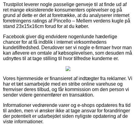
Trustpilot leverer nogle passelige genveje til at finde ud af
ret mange eksisterende konsumenters oplevelser og på
grund af dette er det at foretrække, at du analyserer internet
forretningens ratings af Pincello – Mellem verdens kugle på
stand 23x15x16cm forud for at du køber.
Facebook giver dig endvidere nogenlunde hæderlige
chancer for at få indblik i internet virksomhedens
kundetilfredshed. Derudover ser vi nogle e-firmaer hvor man
kan aflevere en omtale af købsoplevelsen, som desuden må
udnyttes til at tage stilling til hvor tilfredse kunderne er.
Vores hjemmeside er finansieret af indtægter fra reklamer. Vi
har et tæt samarbejde med en stribe online varehuse og
fremviser deres tilbud, og får kommission om den person vi
sender videre gennemfører en transaktion.
Informationer vedrørende varer og e-shops opdateres fra tid
til anden, men vi ønsker ikke at tage ansvar for forandringer
der potentielt er udarbejdet siden nyligste opdatering af de
viste informationer.