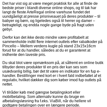
Det har vist sig at være meget praktisk for alle at finde de
bedste priser i blandt diverse online shops, og til tak har
langt de fleste ArteRegal online varehuse fundet det
uundgåeligt at presse prisniveauet på deres produkter – til
babyer og børn, og ligeledes også til herrer og damer –
betragteligt, og endda nogle gange byde på fragt uden
gebyr.
Derfor kan det ikke desto mindre være profitabelt at
sammenholde indtil flere internet outlets efter rabatkoder på
Pincello – Mellem verdens kugle på stand 23x15x16cm
forud for at du handler, således at du er garanteret at
indhente den laveste pris.
Du skal blot være opmærksom på, at såfremt en online butik
tilbyder deres produkter til en pris der kan ses som
usædvanlig billig, bør det tit være en indikator for en fup e-
handler. Bestillinger med kort er i hvert fald indbefattet af et
regulativ, hvilket dækker dig som køber imod fup outlets på
nettet.
Vi tilråder køb med gængse betalingskort eller
mobilbetaling. Som alternativ kunne du bruge en
afbetalingsløsning fra f.eks. ViaBill, når du hellere vil
godtgøre betalingen over en længere periode.