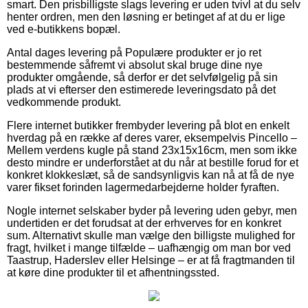
smart. Den prisbilligste slags levering er uden tvivl at du selv
henter ordren, men den løsning er betinget af at du er lige
ved e-butikkens bopæl.
Antal dages levering på Populære produkter er jo ret
bestemmende såfremt vi absolut skal bruge dine nye
produkter omgående, så derfor er det selvfølgelig på sin
plads at vi efterser den estimerede leveringsdato på det
vedkommende produkt.
Flere internet butikker frembyder levering på blot en enkelt
hverdag på en række af deres varer, eksempelvis Pincello –
Mellem verdens kugle på stand 23x15x16cm, men som ikke
desto mindre er underforstået at du når at bestille forud for et
konkret klokkeslæt, så de sandsynligvis kan nå at få de nye
varer fikset forinden lagermedarbejderne holder fyraften.
Nogle internet selskaber byder på levering uden gebyr, men
undertiden er det forudsat at der erhverves for en konkret
sum. Alternativt skulle man vælge den billigste mulighed for
fragt, hvilket i mange tilfælde – uafhængig om man bor ved
Taastrup, Haderslev eller Helsinge – er at få fragtmanden til
at køre dine produkter til et afhentningssted.