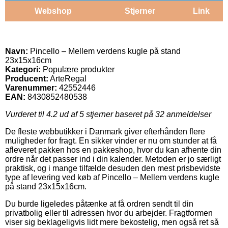
Webshop
Stjerner
Link
Navn:
Pincello – Mellem verdens kugle på stand
23x15x16cm
Kategori:
Populære produkter
Producent:
ArteRegal
Varenummer:
42552446
EAN:
8430852480538
Vurderet til
4.2
ud af 5 stjerner baseret på
32
anmeldelser
De fleste webbutikker i Danmark giver efterhånden flere
muligheder for fragt. En sikker vinder er nu om stunder at få
afleveret pakken hos en pakkeshop, hvor du kan afhente din
ordre når det passer ind i din kalender. Metoden er jo særligt
praktisk, og i mange tilfælde desuden den mest prisbevidste
type af levering ved køb af Pincello – Mellem verdens kugle
på stand 23x15x16cm.
Du burde ligeledes påtænke at få ordren sendt til din
privatbolig eller til adressen hvor du arbejder. Fragtformen
viser sig beklageligvis lidt mere bekostelig, men også ret så