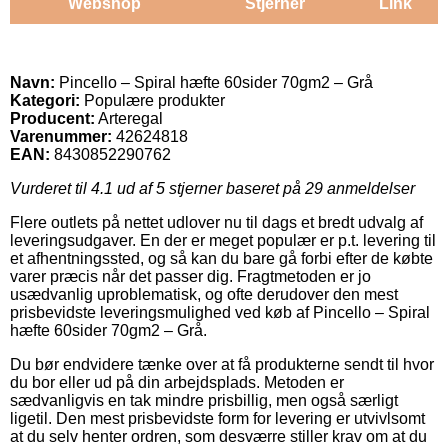
Webshop
Stjerner
Link
Navn:
Pincello – Spiral hæfte 60sider 70gm2 – Grå
Kategori:
Populære produkter
Producent:
Arteregal
Varenummer:
42624818
EAN:
8430852290762
Vurderet til
4.1
ud af 5 stjerner baseret på
29
anmeldelser
Flere outlets på nettet udlover nu til dags et bredt udvalg af
leveringsudgaver. En der er meget populær er p.t. levering til
et afhentningssted, og så kan du bare gå forbi efter de købte
varer præcis når det passer dig. Fragtmetoden er jo
usædvanlig uproblematisk, og ofte derudover den mest
prisbevidste leveringsmulighed ved køb af Pincello – Spiral
hæfte 60sider 70gm2 – Grå.
Du bør endvidere tænke over at få produkterne sendt til hvor
du bor eller ud på din arbejdsplads. Metoden er
sædvanligvis en tak mindre prisbillig, men også særligt
ligetil. Den mest prisbevidste form for levering er utvivlsomt
at du selv henter ordren, som desværre stiller krav om at du