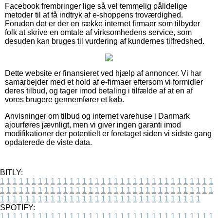
Facebook frembringer lige så vel temmelig pålidelige
metoder til at få indtryk af e-shoppens troværdighed.
Foruden det er der en række internet firmaer som tilbyder
folk at skrive en omtale af virksomhedens service, som
desuden kan bruges til vurdering af kundernes tilfredshed.
Dette website er finansieret ved hjælp af annoncer. Vi har
samarbejder med et hold af e-firmaer eftersom vi formidler
deres tilbud, og tager imod betaling i tilfælde af at en af
vores brugere gennemfører et køb.
Anvisninger om tilbud og internet varehuse i Danmark
ajourføres jævnligt, men vi giver ingen garanti imod
modifikationer der potentielt er foretaget siden vi sidste gang
opdaterede de viste data.
BITLY:
1
1
1
1
1
1
1
1
1
1
1
1
1
1
1
1
1
1
1
1
1
1
1
1
1
1
1
1
1
1
1
1
1
1
1
1
1
1
1
1
1
1
1
1
1
1
1
1
1
1
1
1
1
1
1
1
1
1
1
1
1
1
1
1
1
1
1
1
1
1
1
1
1
1
1
1
1
1
1
1
1
1
1
1
1
1
1
1
1
1
1
1
1
1
1
1
1
1
1
1
SPOTIFY:
1
1
1
1
1
1
1
1
1
1
1
1
1
1
1
1
1
1
1
1
1
1
1
1
1
1
1
1
1
1
1
1
1
1