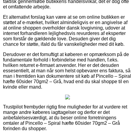
faktisk gennemløbe butikkens handelsvilkår, det er dog ofte
et omfattende arbejde.
Et alternativt forslag kan være at se om online butikken er
støttet af e-mærket, hvilket almindeligvis er en angivelse af
at online shoppen overholder dansk lovgivning, udover at
internet forhandleren lejlighedsvis revurderes af eksperter
som forstår de gældende love. Desuden giver det dig
chance for støtte, ifald du får vanskeligheder med dit køb.
Derudover er det fornuftigt at køberen er opmærksom på de
fundamentale forhold i forbindelse med handlen, f.eks.
hvilken returret e-firmaet anvender. Her er det desuden
essesentielt, at man når som helst opbevarer ens faktura, så
man i fremtiden kan dokumentere sit køb af Pincello – Spiral
hæfte 60sider 70gm2 – Grå, hvad end du skal shoppe til en
kvinde eller mand.
Trustpilot frembyder rigtig fine muligheder for at vurdere ret
mange andre køberes iagttagelser og derfor er det
anbefalelsesværdigt, at du beser online forretningens
omtaler af Pincello – Spiral hæfte 60sider 70gm2 – Grå
forinden du shopper.