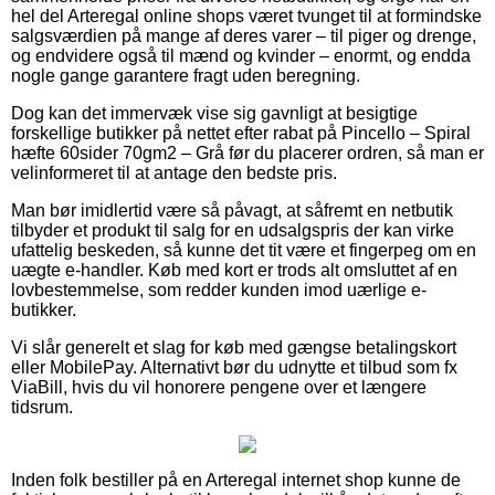
hel del Arteregal online shops været tvunget til at formindske
salgsværdien på mange af deres varer – til piger og drenge,
og endvidere også til mænd og kvinder – enormt, og endda
nogle gange garantere fragt uden beregning.
Dog kan det immervæk vise sig gavnligt at besigtige
forskellige butikker på nettet efter rabat på Pincello – Spiral
hæfte 60sider 70gm2 – Grå før du placerer ordren, så man er
velinformeret til at antage den bedste pris.
Man bør imidlertid være så påvagt, at såfremt en netbutik
tilbyder et produkt til salg for en udsalgspris der kan virke
ufattelig beskeden, så kunne det tit være et fingerpeg om en
uægte e-handler. Køb med kort er trods alt omsluttet af en
lovbestemmelse, som redder kunden imod uærlige e-
butikker.
Vi slår generelt et slag for køb med gængse betalingskort
eller MobilePay. Alternativt bør du udnytte et tilbud som fx
ViaBill, hvis du vil honorere pengene over et længere
tidsrum.
Inden folk bestiller på en Arteregal internet shop kunne de