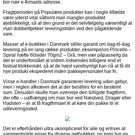
bor nær e-firmaets adresse.
Fragtperioden på Populære produkter kan i nogle tilfælde
være yderst vital såfremt man mangler produktet
øjeblikkeligt, så af den grund er det selvfølgelig væsentligt at
man dobbelttjekker leveringstiden ved den pågældende
vare.
Masser af e-butikker i Danmark stiller garanti om dag-til-dag
levering på en lang række produkter, eksempelvis Pincello –
Spiral hæfte 60sider 70gm2 – Grå, men vær påpasselig da
det er underforstået at ordren indsendes tidligere end et
fastsat klokkeslæt, så at de højst sandsynligt kan nå at få dit
nye produkt ekspederet inden pakkepersonalet har fri.
Visse e-handler i Danmark garanterer levering uden gebyr,
men i reglen afkræver det at der bestilles for en bestemt
sum. Desuden skulle man overveje den billigste fragtform,
der ofte – uafhængig om man bor ved Næstved, Dragør eller
Hadsten – er at få fragtfirmaet til at køre din pakke til et
udleveringssted.
Det er efterhånden ultra ukompliceret for alle og enhver at
sammenholde priser fra diverse netbutikker, og ergo har en