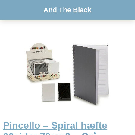
And The Black
Pincello – Spiral hæfte